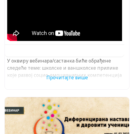
У оквиру вебинара/састанка биће обрађене
следеће теме: школске и ваншколске прилике
које развој социо-емоционалних компетенција
Прочитајте више
стављају у центар образовања; домен