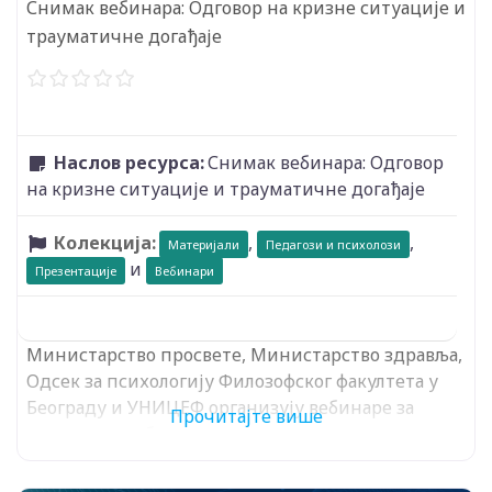
Снимак вебинара: Одговор на кризне ситуације и
трауматичне догађаје
Наслов ресурса:
Снимак вебинара: Одговор
на кризне ситуације и трауматичне догађаје
Колекција:
,
,
Материјали
Педагози и психолози
и
Презентације
Вебинари
Министарство просвете, Министарство здравља,
Одсек за психологију Филозофског факултета у
Београду и УНИЦЕФ организују вебинаре за
Прочитајте више
запослене у образовању на