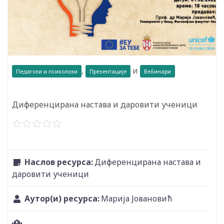
,
и
Педагози и психолози
Презентације
Вебинари
Диференцирана настава и даровити ученици
Наслов ресурса:
Диференцирана настава и
даровити ученици
Аутор(и) ресурса:
Марија Јовановић