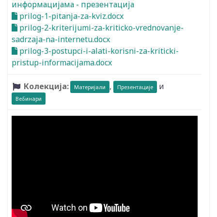
информацијама - презентација
prilog-1-pitanja-za-kviz.docx
prilog-2-kriteriјumi-za-kriticko-vrednovanje-
sadrzaјa-na-internetu.docx
prilog-3-postupci-i-alati-korisni-za-kriticki-
pristup-informaciјama.docx
Колекција:
,
и
Материјали
Презентације
Вебинари
Видео: