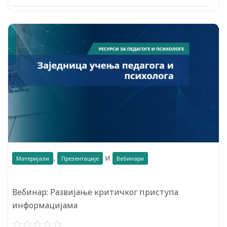
,
и
Материјали
Презентације
Вебинари
Вебинар: Развијање критичког приступа
информацијама