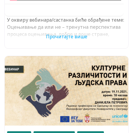
У оквиру вебинара/састанка биће обрађене теме:
Оцењивање да или не – тренутна перспектива
процеса оцењивања, добре и лоше стране,
Прочитајте више
очекивања