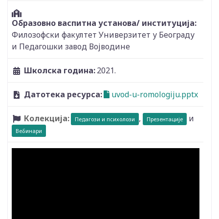
Образовно васпитна установа/ институција:
Филозофски факултет Универзитет у Београду
и Педагошки завод Војводине
Школска година:
2021.
Датотека ресурса:
uvod-u-romologiju.pptx
Колекција:
,
и
Педагози и психолози
Презентације
Вебинари
Видео: