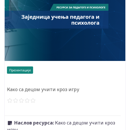
Презентације
Како са децом учити кроз игру
Наслов ресурса:
Како са децом учити кроз
игру