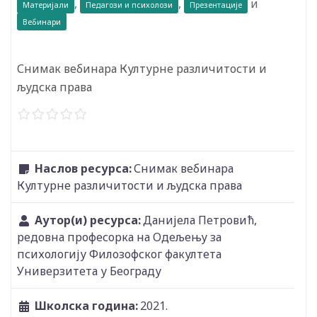
,
,
и
Материјали
Педагози и психолози
Презентације
Вебинари
Снимак вебинара Културне различитости и
људска права
Наслов ресурса:
Снимак вебинара
Културне различитости и људска права
Аутор(и) ресурса:
Данијела Петровић,
редовна професорка на Одељењу за
психологију Филозофског факултета
Универзитета у Београду
Школска година:
2021.