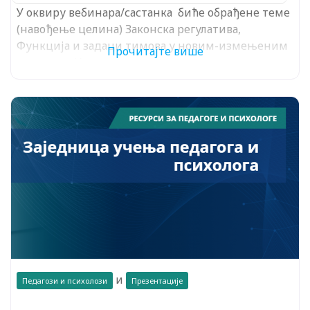
У оквиру вебинара/састанка биће обрађене теме
(навођење целина) Законска регулатива,
Функција и задаци тимова у новим-измењеним
Прочитајте више
условима, Улога стручних сарадника
и
Педагози и психолози
Презентације