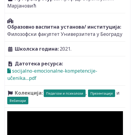
Марјановић
Образовно васпитна установа/ институција:
Филозофски факултет Универзитета у Београду
Школска година:
2021.
Датотека ресурса:
socijalno-emocionalne-kompetencije-
učenika....pdf
Колекција:
,
и
Педагози и психолози
Презентације
Вебинари
Видео: