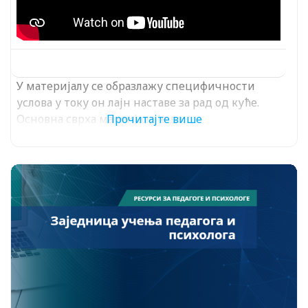
У материјалу се образлажу специфичности
услова у току он лајн наставе за рад од куће.
Основна сврха мареијала је да
Прочитајте више