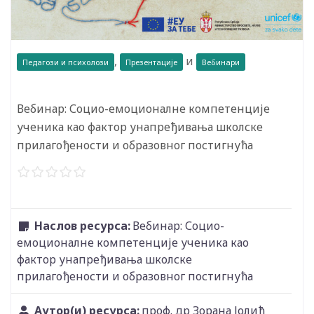
,
и
Педагози и психолози
Презентације
Вебинари
Вебинар: Социо-емоционалне компетенције
ученика као фактор унапређивања школске
прилагођености и образовног постигнућа
Наслов ресурса:
Вебинар: Социо-
емоционалне компетенције ученика као
фактор унапређивања школске
прилагођености и образовног постигнућа
Аутор(и) ресурса:
проф. др Зорана Јолић