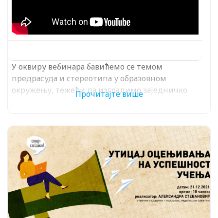
У оквиру вебинара бавићемо се темом
предрасуда и стереотипа у образовном
окружењу, тежећи да изградимо заједничко
Прочитајте више
разумевање ових социјалнопсихолошких
феномена,