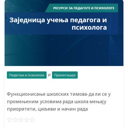
и
Педагози и психолози
Презентације
Функционисање школских тимова-да ли се у
промењеним условима рада школа мењају
приоритети, циљеви и начин рада