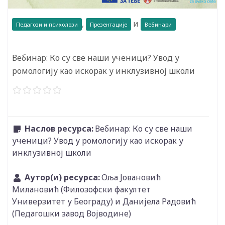
,
и
Педагози и психолози
Презентације
Вебинари
Вебинар: Ко су све наши ученици? Увод у
ромологију као искорак у инклузивној школи
Наслов ресурса:
Вебинар: Ко су све наши
ученици? Увод у ромологију као искорак у
инклузивној школи
Аутор(и) ресурса:
Оља Јовановић
Милановић (Филозофски факултет
Универзитет у Београду) и Данијела Радовић
(Педагошки завод Војводине)