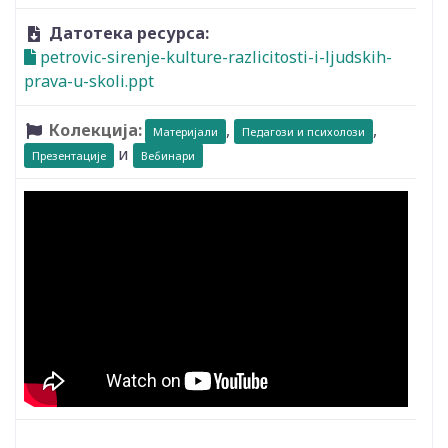
Датотека ресурса:
petrovic-sirenje-kulture-razlicitosti-i-ljudskih-
prava-u-skoli.ppt
Колекција:
,
,
Материјали
Педагози и психолози
и
Презентације
Вебинари
Видео: