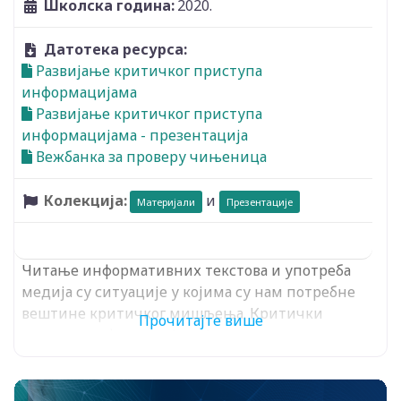
Школска година:
2020.
Датотека ресурса:
Развијање критичког приступа
информацијама
Развијање критичког приступа
информацијама - презентација
Вежбанка за проверу чињеница
Колекција:
и
Материјали
Презентације
Читање информативних текстова и употреба
медија су ситуације у којима су нам потребне
вештине критичког мишљења. Критички
Прочитајте више
приступ информацијама једна