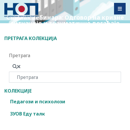
Toggl
Снимак вебинара: Одговор на кризне
ситуације и трауматичне догађаје
ПРЕТРАГА КОЛЕКЦИЈА
Претрага
КОЛЕКЦИЈЕ
Педагози и психолози
ЗУОВ Еду талк