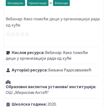
,
и
Материјали
Презентације
Вебинари
Вебинар: Како помоћи деци у организацији рада
од куће
Наслов ресурса:
Вебинар: Како помоћи
деци у организацији рада од куће
Аутор(и) ресурса:
Биљана Радосављевић
Образовно васпитна установа/ институција:
ОШ „Мирослав Антић“
Школска година:
2020.