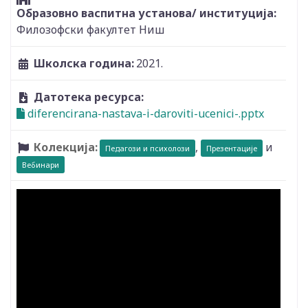
Образовно васпитна установа/ институција:
Филозофски факултет Ниш
Школска година:
2021.
Датотека ресурса:
diferencirana-nastava-i-daroviti-ucenici-.pptx
Колекција:
,
и
Педагози и психолози
Презентације
Вебинари
Видео: