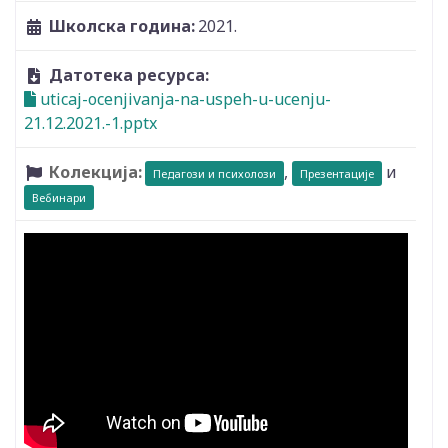
Школска година:
2021.
Датотека ресурса:
uticaј-ocenjivanja-na-uspeh-u-ucenju-
21.12.2021.-1.pptx
Колекција:
,
и
Педагози и психолози
Презентације
Вебинари
Видео: