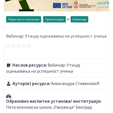
,
и
Педагози и психолози
Презентације
Вебинари
Вебинар: Утицај оцењивања на успешност учења
Наслов ресурса:
Вебинар: Утицај
оцењивања на успешност учења
Аутор(и) ресурса:
Александра Стевановић
Образовно васпитна установа/ институција:
Пета економска школа „Раковица“ Београд