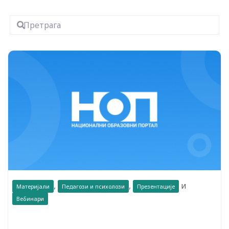
Претрага
,
,
и
Материјали
Педагози и психолози
Презентације
Вебинари