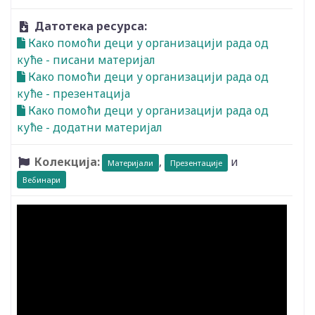
Датотека ресурса:
Како помоћи деци у организацији рада од
куће - писани материјал
Како помоћи деци у организацији рада од
куће - презентација
Како помоћи деци у организацији рада од
куће - додатни материјал
Колекција:
,
и
Материјали
Презентације
Вебинари
Видео: