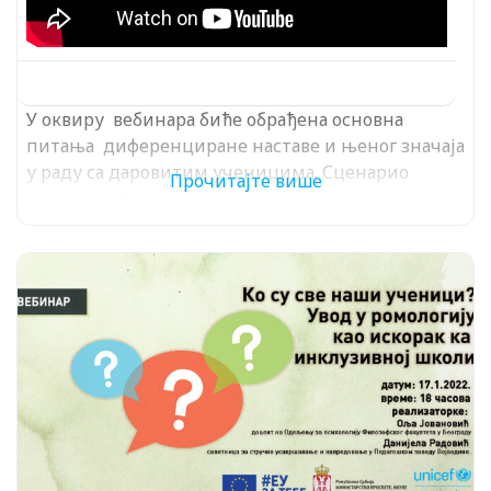
У оквиру вебинара биће обрађена основна
питања диференциране наставе и њеног значаја
у раду са даровитим ученицима. Сценарио
Прочитајте више
вебинара: Предвиђено