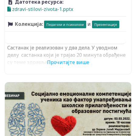
Датотека ресурса:
zdravi-stilovi-zivota-1.pptx
Колекција:
и
Педагози и психолози
Презентације
Састанак је реализован у два дела. У уводном
делу састанка који је трајао 20 минута обрађене
су теме здравља и
Прочитајте више