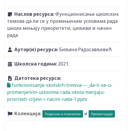
Наслов ресурса:
Функционисање школских
тимова-да ли се у промењеним условима рада
школа мењају приоритети, циљеви и начин
рада
Аутор(и) ресурса:
Биљана Радосављевић
Школска година:
2021.
Датотека ресурса:
funkcionisanje-skolskih-timova-–-_da-li-se-u-
promenjenim-uslovima-rada-skola-menjaјu-
prioriteti-ciljevi-i-nacini-rada-1.pptx
Колекција:
и
Педагози и психолози
Презентације