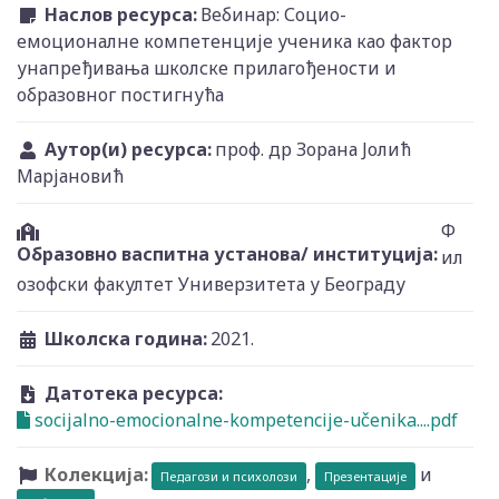
Наслов ресурса:
Вебинар: Социо-
емоционалне компетенције ученика као фактор
унапређивања школске прилагођености и
образовног постигнућа
Аутор(и) ресурса:
проф. др Зорана Јолић
Марјановић
Ф
Образовно васпитна установа/ институција:
ил
озофски факултет Универзитета у Београду
Школска година:
2021.
Датотека ресурса:
socijalno-emocionalne-kompetencije-učenika....pdf
Колекција:
,
и
Педагози и психолози
Презентације