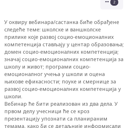
2
У оквиру вебинара/састанка биће обрађене
следеће теме: школске и ваншколске
прилике које развој социо-емоционалних
компетенција стављају у центар образовања;
домен социо-емоционалних компетенција;
значај социо-емоционалних компетенција за
школу и живот; програми социо-
емоционалног учења у школи и оцена
њихове ефикасности; поуке и смернице за
развој социо-емоционалних компетенција у
школи.
Вебинар ће бити реализован из два дела. У
првом делу учесници ће се кроз
презентацију упознати са планираним
темама, како би се детаљније информисали