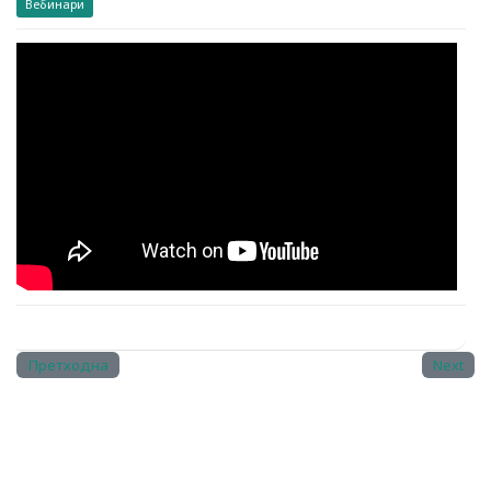
Вебинари
Видео:
Претходна
Next