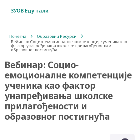
ЗУОВ Еду талк
Почетна
/
Образовни Ресурси
/
Вебинар: Социо-емоционалне компетенције ученика као
фактор унапређивања школске прилагођености и
образовног постигнућа
Вебинар: Социо-
емоционалне компетенције
ученика као фактор
унапређивања школске
прилагођености и
образовног постигнућа