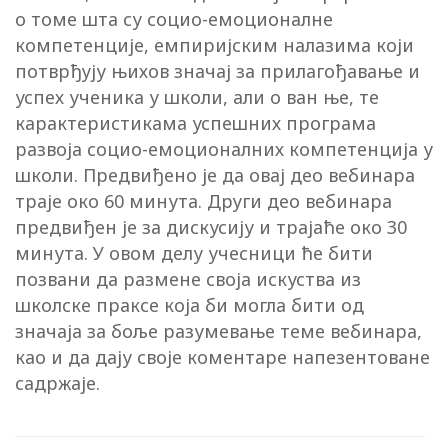
о томе шта су социо-емоционалне
компетенције, емпиријским налазима који
потврђују њихов значај за прилагођавање и
успех ученика у школи, али о ван ње, те
карактеристикама успешних програма
развоја социо-емоционалних компетенција у
школи. Предвиђено је да овај део вебинара
траје око 60 минута. Други део вебинара
предвиђен је за дискусију и трајаће око 30
минута. У овом делу учесници ће бити
позвани да размене своја искуства из
школске праксе која би могла бити од
значаја за боље разумевање теме вебинара,
као и да дају своје коментаре напезентоване
садржаје.