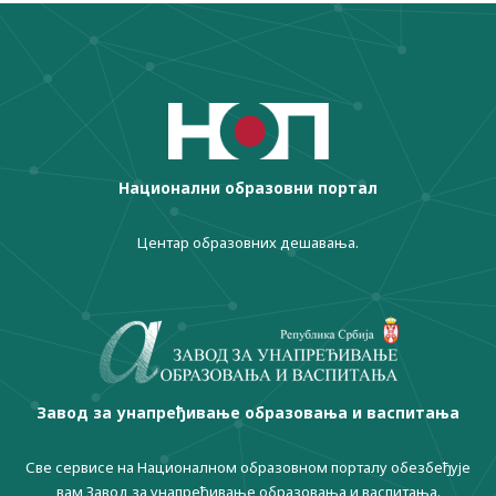
Национални образовни портал
Центар образовних дешавања.
Завод за унапређивање образовања и васпитања
Све сервисе на Националном образовном порталу обезбеђује
вам Завод за унапређивање образовања и васпитања.