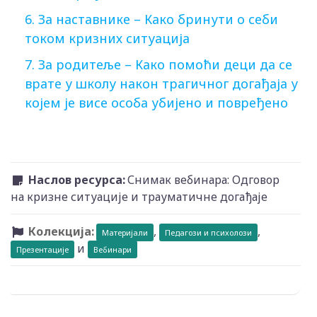
6. За наставнике – Како бринути о себи
током кризних ситуација
7. За родитеље – Како помоћи деци да се
врате у школу након трагичног догађаја у
којем је висе особа убијено и повређено
Наслов ресурса:
Снимак вебинара: Одговор
на кризне ситуације и трауматичне догађаје
Колекција:
,
,
Материјали
Педагози и психолози
и
Презентације
Вебинари