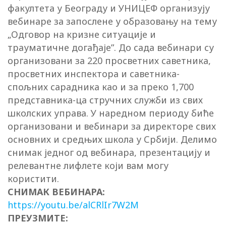
факултета у Београду и УНИЦЕФ организују
вебинаре за запослене у образовању на тему
„Одговор на кризне ситуације и
трауматичне догађаје”. До сада вебинари су
организовани за 220 просветних саветника,
просветних инспектора и саветника-
спољних сарадника као и за преко 1,700
представника-ца стручних служби из свих
школских управа. У наредном периоду биће
организовани и вебинари за директоре свих
основних и средњих школа у Србији. Делимо
снимак једног од вебинара, презентацију и
релевантне лифлете који вам могу
користити.
СНИМАК ВЕБИНАРА:
https://youtu.be/alCRlIr7W2M
ПРЕУЗМИТЕ: