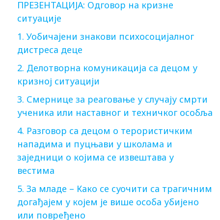
ПРЕЗЕНТАЦИЈА: Одговор на кризне
ситуације
1. Уобичајени знакови психосоцијалног
дистреса деце
2. Делотворна комуникација са децом у
кризној ситуацији
3. Смернице за реаговање у случају смрти
ученика или наставног и техничког особља
4. Разговор са децом о терористичким
нападима и пуцњави у школама и
заједници о којима се извештава у
вестима
5. За младе – Како се суочити са трагичним
догађајем у којем је више особа убијено
или повређено