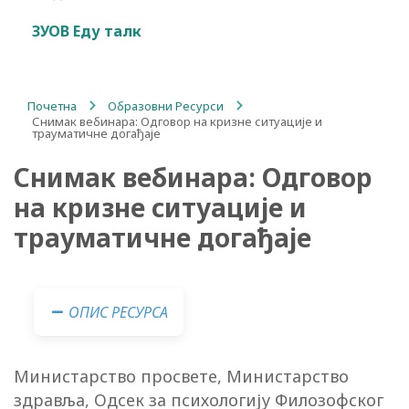
ЗУОВ Еду талк
Почетна
/
Образовни Ресурси
/
Снимак вебинара: Одговор на кризне ситуације и
трауматичне догађаје
Снимак вебинара: Одговор
на кризне ситуације и
трауматичне догађаје
ОПИС РЕСУРСА
Министарство просвете, Министарство
здравља, Одсек за психологију Филозофског