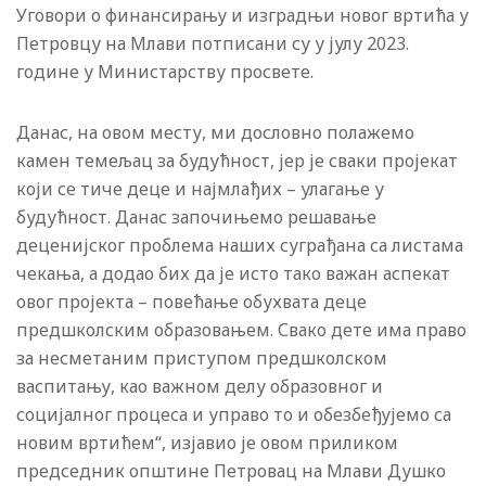
Уговори о финансирању и изградњи новог вртића у
Петровцу на Млави потписани су у јулу 2023.
године у Министарству просвете.
Данас, на овом месту, ми дословно полажемо
камен темељац за будућност, јер је сваки пројекат
који се тиче деце и најмлађих – улагање у
будућност. Данас започињемо решавање
деценијског проблема наших суграђана са листама
чекања, а додао бих да је исто тако важан аспекат
овог пројекта – повећање обухвата деце
предшколским образовањем. Свако дете има право
за несметаним приступом предшколском
васпитању, као важном делу образовног и
социјалног процеса и управо то и обезбеђујемо са
новим вртићем“, изјавио је овом приликом
председник општине Петровац на Млави Душко