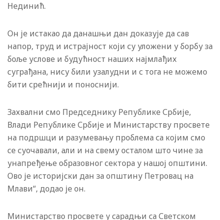
Нединић.
Он је истакао да данашњи дан доказује да сав
напор, труд и истрајност који су уложени у борбу за
боље услове и будућност наших најмлађих
суграђана, нису били узалудни и с тога не можемо
бити срећнији и поноснији.
Захвални смо Председнику Републике Србије,
Влади Републике Србије и Министарству просвете
на подршци и разумевању проблема са којим смо
се суочавали, али и на свему осталом што чине за
унапређење образовног сектора у нашој општини.
Ово је историјски дан за општину Петровац на
Млави“, додао је он.
Министарство просвете у сарадњи са Светском