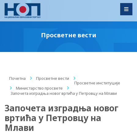
Toggl
Просветне вести
Почетна
/
Просветне вести
/
Просветне институције
/
Министарство просвете
/
Започета изградња новог вртића у Петровцу на Млави
Започета изградња новог
вртића у Петровцу на
Млави