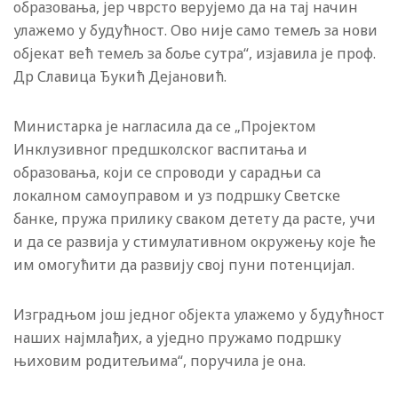
образовања, јер чврсто верујемо да на тај начин
улажемо у будућност. Ово није само темељ за нови
објекат већ темељ за боље сутра“, изјавила је проф.
Др Славица Ђукић Дејановић.
Министарка је нагласила да се „Пројектом
Инклузивног предшколског васпитања и
образовања, који се спроводи у сарадњи са
локалном самоуправом и уз подршку Светске
банке, пружа прилику сваком детету да расте, учи
и да се развија у стимулативном окружењу које ће
им омогућити да развију свој пуни потенцијал.
Изградњом још једног објекта улажемо у будућност
наших најмлађих, а уједно пружамо подршку
њиховим родитељима“, поручила је она.