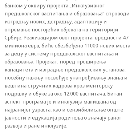
банком у оквиру пројекта „Инклузивног
предшколског васпитања и образовања“ спроводи
изградњу нових, доградњу, адаптацију и
опремање постојећих објеката на територији
Србије. Реализацијом овог пројекта, вредности 47
милиона евра, биће обезбеђено 11000 нових места
за децу у систему предшколског васпитања и
образовања. Пројекат, поред проширења
капацитета и изградње предшколских установа,
посебну пажњу посвећује унапређивању знања и
вештина стручних кадрова кроз менторску
подршку и обуке за око 12.000 васпитача. Битан
аспект програма је и инклузија малишана од
најранијег узраста, као и сензибилисање опште
јавности и едукација родитеља о значају раног
развоја и ране инклузије.