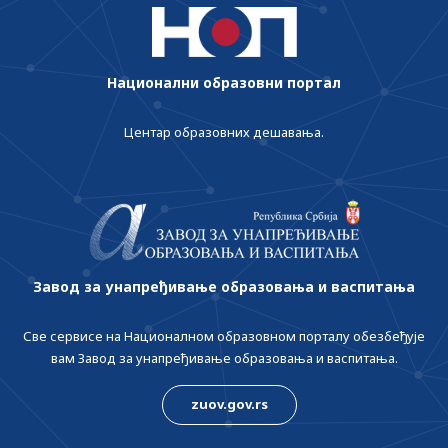
Национални образовни портал
Центар образовних дешавања.
Завод за унапређивање образовања и васпитања
Све сервисе на Националном образовном порталу обезбеђује
вам Завод за унапређивање образовања и васпитања.
zuov.gov.rs