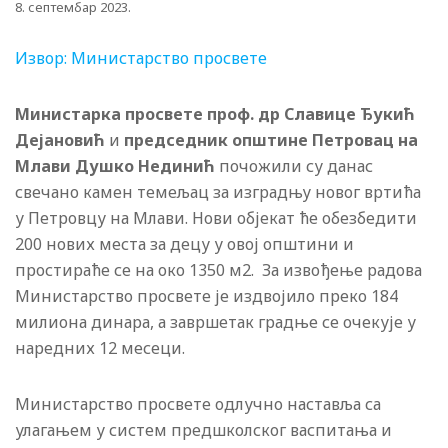
8. септембар 2023.
Извор: Министарство просвете
Министaрка просвете проф. др Славице Ђукић
Дејановић
и
председник општине Петровац на
Млави Душко Нединић
почожили су данас
свечано камен темељац за изградњу новог вртића
у Петровцу на Млави. Нови објекат ће обезбедити
200 нових места за децу у овој општини и
простираће се на око 1350 м2. За извођење радова
Министарство просвете је издвојило преко 184
милиона динара, а завршетак градње се очекује у
наредних 12 месеци.
Министарство просвете одлучно наставља са
улагањем у систем предшколског васпитања и