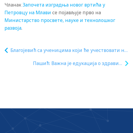
Чланак
Започета изградња новог вртића у
Петровцу на Млави
се појављује прво на
Министарство просвете, науке и технолошког
развоја
.
Благојевић са ученицима који ће учествовати на
Међународној олимпијади у роботици у
Пашић: Важна је едукација о здравим
Сингапуру
животним стиловима и јачање свести о
важности сопственог здравља