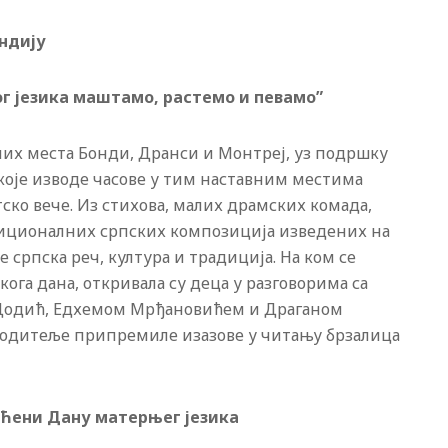
ондију
ог језика маштамо, растемо и певамо”
них места Бонди, Дранси и Монтреј, уз подршку
које изводе часове у тим наставним местима
тско вече. Из стихова, малих драмских комада,
иционалних српских композиција изведених на
е српска реч, култура и традиција. На ком се
кога дана, откривала су деца у разговорима са
Додић, Едхемом Мрђановићем и Драганом
 родитеље припремиле изазове у читању брзалица
ећени Дану матерњег језика