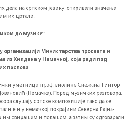
х дела на српском језику, откривали значења
им их цртали.
зиком до музике“
у организацији Министарства просвете и
а из Хилдена у Немачкој, која ради под
их послова
узички уметници проф. виолине Снежана Тинтор
 Јовановић (Немачка). Поред музичких разговора,
сора слушају српске композиције тако да се
алије и у немачкој покрајини Северна Рајна-
војим свирањем и певањем, а затим су одговарали