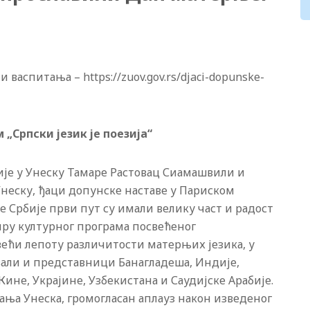
васпитања – https://zuov.gov.rs/djaci-dopunske-
„Српски језик је поезија“
ије у Унеску Тамаре Растовац Сиамашвили и
Унеску, ђаци допунске наставе у Париском
 Србије први пут су имали велику част и радост
виру културног програма посвећеног
ећи лепоту различитости матерњих језика, у
овали и представници Банагладеша, Индије,
Кине, Украјине, Узбекистана и Саудијске Арабије.
ња Унеска, громогласан аплауз након изведеног