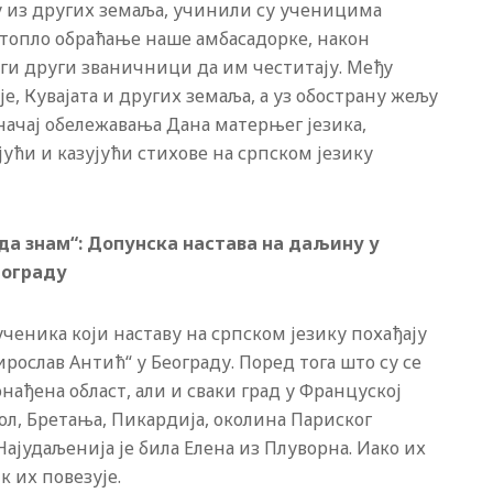
ку из других земаља, учинили су ученицима
топло обраћање наше амбасадорке, након
ги други званичници да им честитају. Међу
е, Кувајата и других земаља, а уз обострану жељу
значај обележавања Дана матерњег језика,
јући и казујући стихове на српском језику
 да знам“: Допунска настава на даљину у
еограду
ученика који наставу на српском језику похађају
ослав Антић“ у Београду. Поред тога што су се
нађена област, али и сваки град у Француској
вол, Бретања, Пикардија, околина Париског
ајудаљенија је била Елена из Плуворна. Иако их
к их повезује.