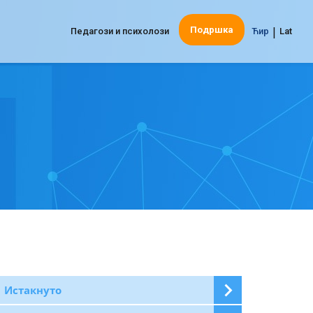
|
Подршка
Педагози и психолози
Ћир
Lat
Истакнуто