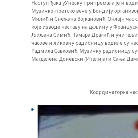
Наступ ђака уУнеску припремала је и вод
Музичко-поетско вече у Бондију организо
Милић и Снежана Војкановић. Онлајн час 
које изводе наставу на даљину у Француск
Љиљана Симић, Тамара Драгић и учитељиц
часове и ликовну радионицу водиле су на
Радмила Савковић. Музичку радионицу су 
Магдалена Доневски (Италија) и Сања Дам
Координаторка наст