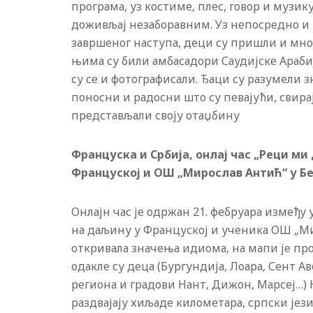
програма, уз костиме, плес, говор и музи
доживљај незаборавним. Уз непосредно и 
завршеног наступа, деци су пришли и мно
њима су били амбасадори Саудијске Арабиј
су се и фотографисали. Ђаци су разумели 
поносни и радосни што су певајући, свира
представљали своју отаџбину
Француска и Србија, онлај час „Реци ми
Француској и ОШ „Мирослав Антић“ у Б
Онлајн час је одржан 21. фебруара између 
на даљину у Француској и ученика ОШ „Мир
откривала значења идиома, на мапи је про
одакле су деца (Бургундија, Лоара, Сент А
региона и градови Нант, Дижон, Марсеј…) Н
раздвајају хиљаде километара, српски јези