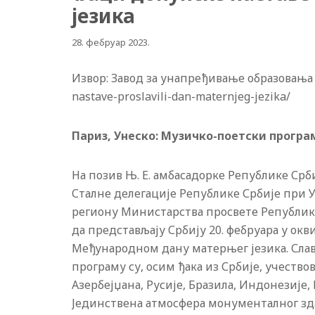
језика
28. фебруар 2023.
Извор: Завод за унапређивање образовања и 
nastave-proslavili-dan-maternjeg-jezika/
Париз, Унеско: Музичко-поетски програм 
На позив Њ. Е. амбасадорке Републике Срб
Сталне делегације Републике Србије при 
региону Министарства просвете Републике
да представљају Србију 20. фебруара у ок
Међународном дану матерњег језика. Слав
програму су, осим ђака из Србије, учеств
Азербејџана, Русије, Бразила, Индонезије, 
Јединствена атмосфера монументалног зда