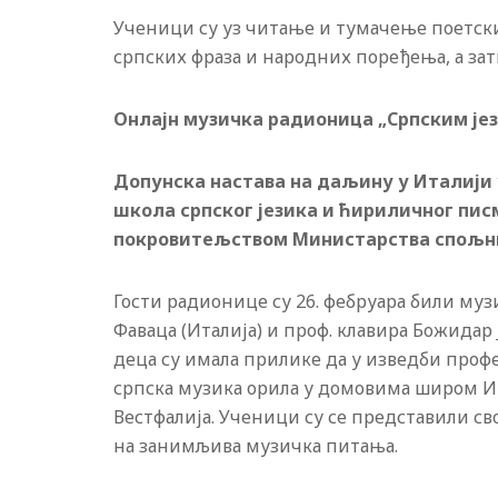
Ученици су уз читање и тумачење поетски
српских фраза и народних поређења, а зат
Онлајн музичка радионица „Српским је
Допунска настава на даљину у Италији 
школа српског језика и ћириличног писм
покровитељством Министарства спољн
Гости радионице су 26. фебруара били м
Фаваца (Италија) и проф. клавира Божидар
деца су имала прилике да у изведби профе
српска музика орила у домовима широм Ит
Вестфалија. Ученици су се представили с
на занимљива музичка питања.