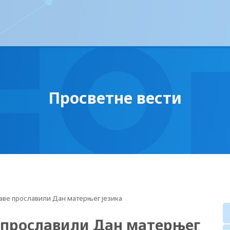
Просветне вести
аве прославили Дан матерњег језика
 прославили Дан матерњег