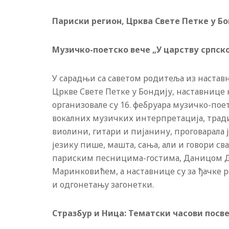
Париски регион, Црква Свете Петке у Б
Музичко-поетско вече „У царству српск
У сарадњи са саветом родитеља из настав
Цркве Свете Петке у Бондију, наставнице 
организовале су 16. фебруара музичко-пое
вокалних музичких интерпретација, трад
виолини, гитари и пијанину, проговарала ј
језику пише, машта, сања, али и говори сва
париским песницима-гостима, Даницом 
Маринковићем, а наставнице су за ђачке
и одгонетању загонетки.
Стразбур и Ница: Тематски часови посв