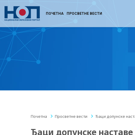
ПОЧЕТНА
ПРОСВЕТНЕ ВЕСТИ
Почетна
/
Просветне вести
/
Ђаци допунске наст
Ђаци допунске наставе