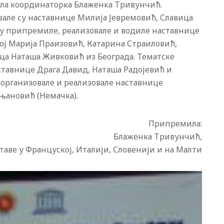
ила координаторка Блаженка Тривунчић.
вале су наставнице Милија Јевремовић, Славица
су припремиле, реализовале и водиле наставнице
ој Марија Праизовић, Катарина Страиловић,
а Наташа Живковић из Београда. Тематске
ставнице Драга Давид, Наташа Радојевић и
организовале и реализовале наставнице
њановић (Немачка).
Припремила:
Блаженка Тривунчић,
аве у Француској, Италији, Словенији и на Малти