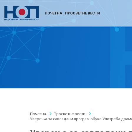
ПОЧЕТНА
ПРОСВЕТНЕ ВЕСТИ
Почетна
/
Просветне вести
/
Уверења за савладани програм обуке Употреба драмс