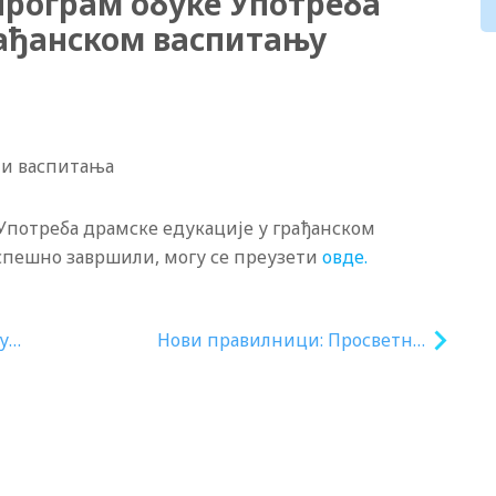
програм обуке Употреба
рађанском васпитању
 и васпитања
 Употреба драмске едукације у грађанском
 успешно завршили, могу се преузети
овде.
у
Нови правилници: Просветни
гласник број 18/2021