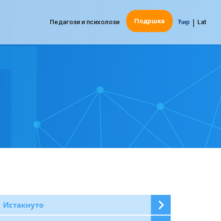
|
Подршка
Педагози и психолози
Ћир
Lat
Истакнуто