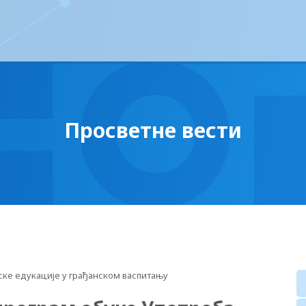
Просветне вести
ке едукације у грађанском васпитању