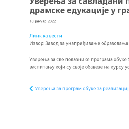
Уверења за савладани 
драмске едукације у г
10. јануар 2022.
Линк ка вести
Извор: Завод за унапређивање образовања
Уверења за све полазнике програма обуке
васпитању који су своје обавезе на курсу
Уверења за програм обуке за реализациј
нових програма наставе и учења
оријентисаних према исходима