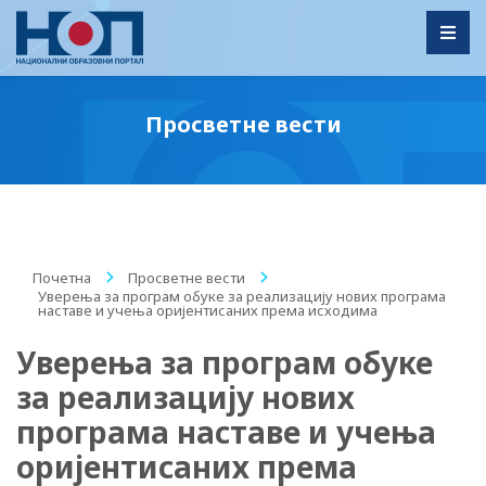
Toggl
Просветне вести
Почетна
/
Просветне вести
/
Уверења за програм обуке за реализацију нових програма
наставе и учења оријентисаних према исходима
Уверења за програм обуке
за реализацију нових
програма наставе и учења
оријентисаних према