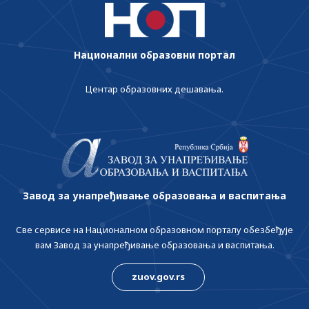
Национални образовни портал
Центар образовних дешавања.
Завод за унапређивање образовања и васпитања
Све сервисе на Националном образовном порталу обезбеђује
вам Завод за унапређивање образовања и васпитања.
zuov.gov.rs