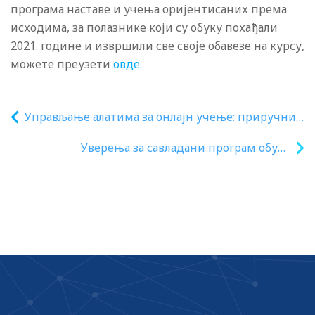
програма наставе и учења оријентисаних према
исходима, за полазнике који су обуку похађали
2021. године и извршили све своје обавезе на курсу,
можете преузети
овде.
Управљање алатима за онлајн учење: приручник
за наставнике и Како до превенције ризичног
Уверења за савладани програм обуке
понашања ученика: водич за примену
Употреба драмске едукације у
интерактивног учења у радионичарском раду
грађанском васпитању