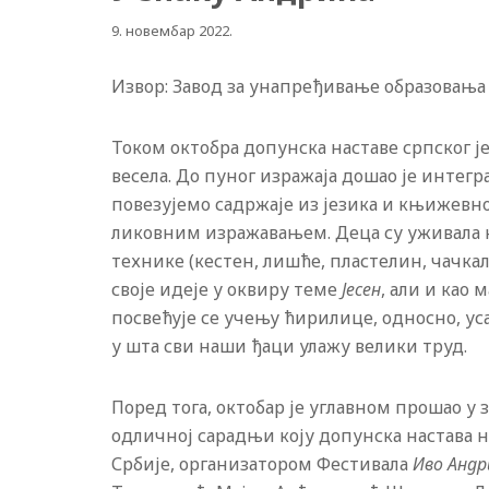
9. новембар 2022.
Извор: Завод за унапређивање образовања и 
Током октобра допунска наставе српског ј
весела. До пуног изражаја дошао је интег
повезујемо садржаје из језика и књижевно
ликовним изражавањем. Деца су уживала н
технике (кестен, лишће, пластелин, чачка
своје идеје у оквиру теме
Јесен
, али и као
посвећује се учењу ћирилице, односно, у
у шта сви наши ђаци улажу велики труд.
Поред тога, октобар је углавном прошао у
одличној сарадњи коју допунска настава 
Србије, организатором Фестивала
Иво Андр