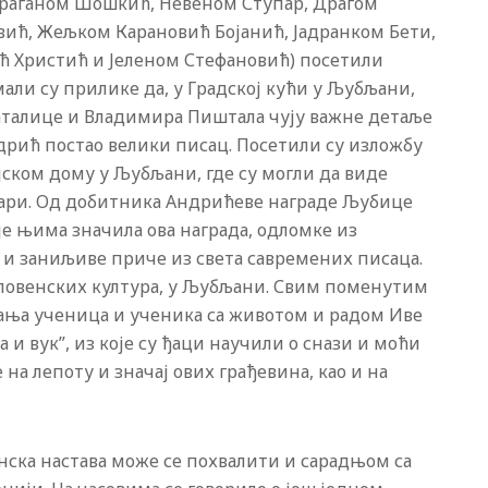
Драганом Шошкић, Невеном Ступар, Драгом
ић, Жељком Карановић Бојанић, Јадранком Бети,
ћ Христић и Јеленом Стефановић) посетили
мали су прилике да, у Градској кући у Љубљани,
аталице и Владимира Пиштала чују важне детаље
ндрић постао велики писац. Посетили су изложбу
јском дому у Љубљани, где су могли да виде
вари. Од добитника Андрићеве награде Љубице
је њима значила ова награда, одломке из
а и заниљиве приче из света савремених писаца.
 словенских култура, у Љубљани. Свим поменутим
ања ученица и ученика са животом и радом Иве
и вук”, из које су ђаци научили о снази и моћи
 на лепоту и значај ових грађевина, као и на
нска настава може се похвалити и сарадњом са