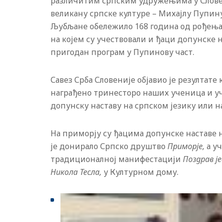
различитим српским удружењима у Словени
великану српске културе – Михајлу Пупин
Љубљане обележило 168 година од рођења 
на којем су учествовали и ђаци допунске н
пригодан програм у Пупинову част.
Савез Срба Словеније објавио је резултате
награђено тринесторо наших ученица и уч
допунску наставу на српском језику или н
На приморју су ђацима допунске наставе 
је донирало Српско друштво
Приморје,
а у
традиционалној манифестацији
Поздрав ј
Никола Тесла,
у Културном дому.