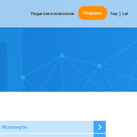
|
Подршка
Педагози и психолози
Ћир
Lat
Истакнуто