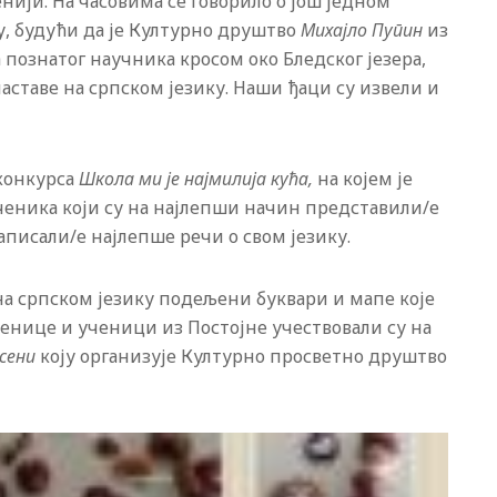
ји. На часовима се говорило о још једном
у, будући да је Културно друштво
Михајло Пупин
из
познатог научника кросом око Бледског језера,
аставе на српском језику. Наши ђаци су извели и
 конкурса
Школа ми је најмилија кућа,
на којем је
еника који су на најлепши начин представили/е
аписали/е најлепше речи о свом језику.
на српском језику подељени буквари и мапе које
ченице и ученици из Постојне учествовали су на
есени
коју организује Културно просветно друштво