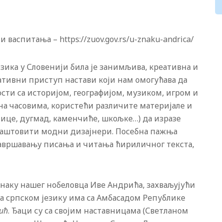
васпитања – https://zuov.gov.rs/u-znaku-andrica/
езика у Словенији била је занимљива, креативна и
ративни приступ настави који нам омогућава да
сти са историјом, географијом, музиком, игром и
а часовима, користећи различите материјале и
лице, дугмад, каменчиће, шкољке…) да изразе
 маштовити модни дизајнери. Посебна пажња
савршавању писања и читања ћириличног текста,
 знаку нашег нобеловца Иве Андрића, захваљујући
на српском језику има са Амбасадом Републике
ић
. Ђаци су са својим наставницама (Светланом