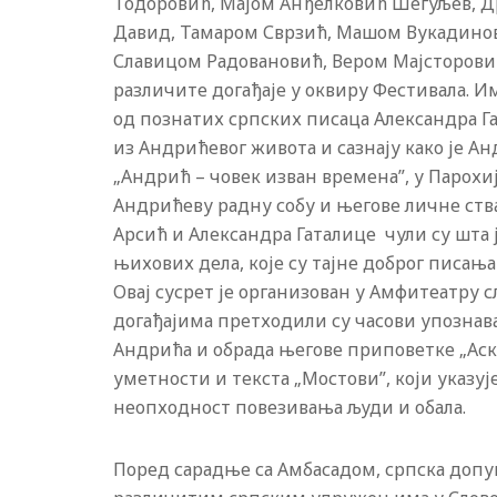
Тодоровић, Мајом Анђелковић Шегуљев, 
Давид, Тамаром Сврзић, Машом Вукадинов
Славицом Радовановић, Вером Мајсторови
различите догађаје у оквиру Фестивала. И
од познатих српских писаца Александра Г
из Андрићевог живота и сазнају како је А
„Андрић – човек изван времена”, у Парохи
Андрићеву радну собу и његове личне ст
Арсић и Александра Гаталице чули су шта 
њихових дела, које су тајне доброг писањ
Овај сусрет је организован у Амфитеатру
догађајима претходили су часови упознав
Андрића и обрада његове приповетке „Аска 
уметности и текста „Мостови”, који указује
неопходност повезивања људи и обала.
Поред сарадње са Амбасадом, српска допу