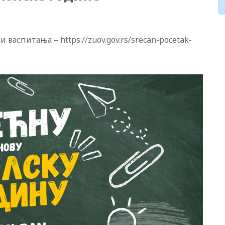
васпитања – https://zuov.gov.rs/srecan-pocetak-