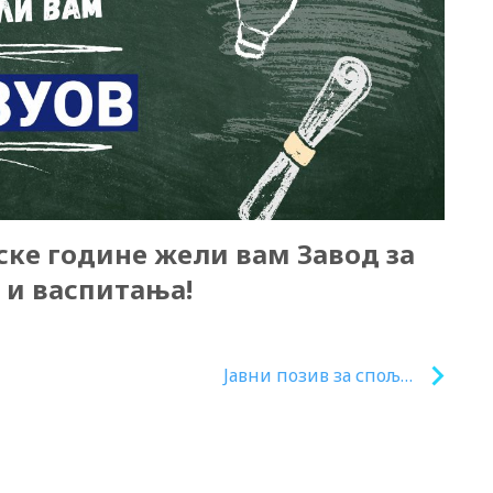
ске године жели вам Завод за
 и васпитања!
Јавни позив за спољне
сараднике на пословима
израде курикулума за дуални
модел образовања у оквиру
пројета Дуал ВЕТ пројекат