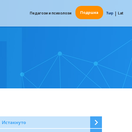
|
Подршка
Педагози и психолози
Ћир
Lat
Истакнуто