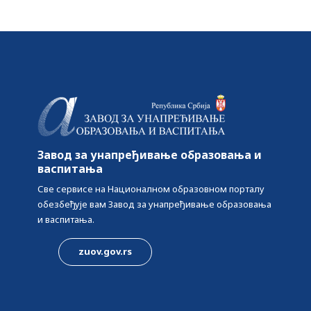
Србија
Завод за унапређивање образовања и
васпитања
Све сервисе на Националном образовном порталу
обезбеђује вам Завод за унапређивање образовања
и васпитања.
zuov.gov.rs