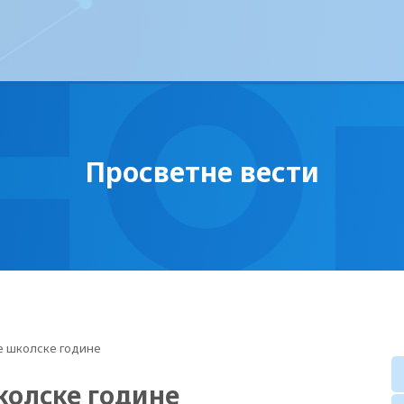
Просветне вести
е школске године
колске године