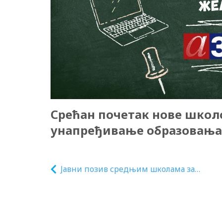
Срећан почетак нове школ
унапређивање образовања
Јавни позив средњим школама за
укључење у пројекат