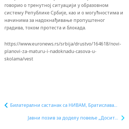
говорио о тренутној ситуацији у образовном
систему Републике Србије, као и о могућностима и
начинима за надокнађивање пропуштеног
градива, током протеста и блокада.
https://www.euronews.rs/srbija/drustvo/164618/novi-
planovi-za-maturu-i-nadoknadu-casova-u-
skolama/vest
Билатерални састaнак са НИВАМ, Братислава
(Словачка)
Јавни позив за доделу повеље „Доситеј
Обрадовић” за постигнуте доприносе у