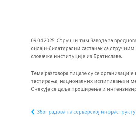
09.04.2025. Стручни тим Завода за вредно
онлајн-билатерални састанак са стручним т
словачке институције из Братиславе.
Теме разговора тицале су се организациј
тестирања, националних испитивања и међ
Очекује се даље проширење и интензивира
Због радова на серверској инфраструкту
15. априла есДненвик недоступан