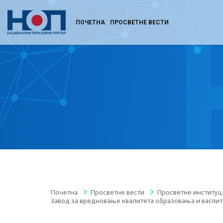
ПОЧЕТНА
ПРОСВЕТНЕ ВЕСТИ
Почетна
/
Просветне вести
/
Просветне институц
Завод за вредновање квалитета образовања и васпи