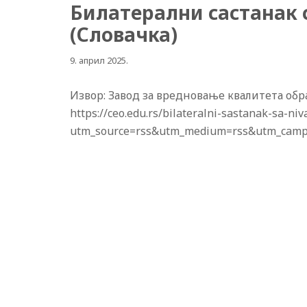
Билатерални састaнак 
(Словачка)
9. април 2025.
Извор: Завод за вредновање квалитета обр
https://ceo.edu.rs/bilateralni-sastanak-sa-ni
utm_source=rss&utm_medium=rss&utm_campai