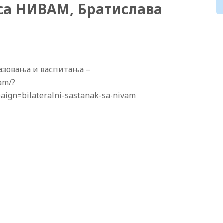
са НИВАМ, Братислава
азовања и васпитања –
vam/?
gn=bilateralni-sastanak-sa-nivam