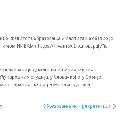
вање квалитета образовања и васпитања обавио је
имом НИВАМ ( https://nivam.sk ), одговарајуће
е и реализације државних и националних
ународних студија, у Словачкој и у Србији.
ње сарадње, као и размена искустава.
ри,
Образовање на прекретници