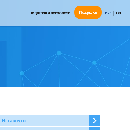
|
Подршка
Педагози и психолози
Ћир
Lat
Истакнуто