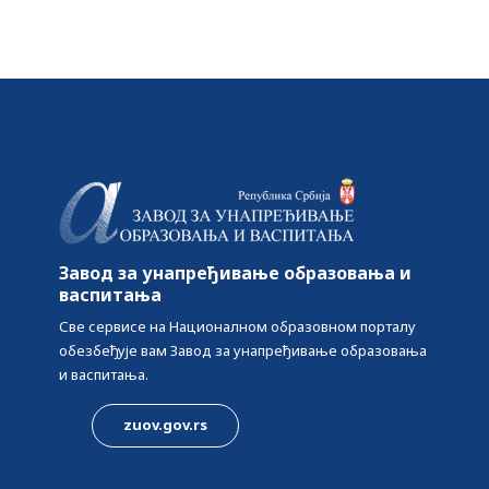
Завод за унапређивање образовања и
васпитања
Све сервисе на Националном образовном порталу
обезбеђује вам Завод за унапређивање образовања
и васпитања.
zuov.gov.rs