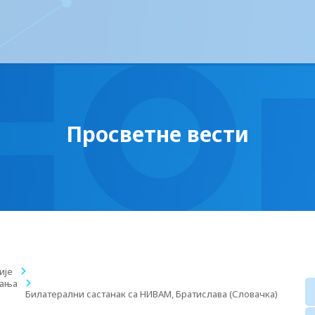
Просветне вести
ије
/
тања
/
Билатерални састaнак са НИВАМ, Братислава (Словачка)