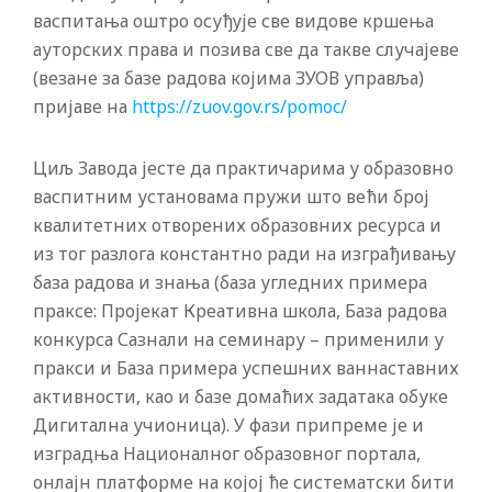
васпитања оштро осуђује све видове кршења
ауторских права и позива све да такве случајеве
(везане за базе радова којима ЗУОВ управља)
пријаве на
https://zuov.gov.rs/pomoc/
Циљ Завода јесте да практичарима у образовно
васпитним установама пружи што већи број
квалитетних отворених образовних ресурса и
из тог разлога константно ради на изграђивању
база радова и знања (база угледних примера
праксе: Пројекат Креативна школа, База радова
конкурса Сазнали на семинару – применили у
пракси и База примера успешних ваннаставних
активности, као и базе домаћих задатака обуке
Дигитална учионица). У фази припреме је и
изградња Националног образовног портала,
онлајн платформе на којој ће систематски бити