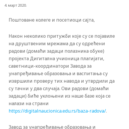
4. март 2020.
Поштоване колеге и посетиоци сајта,
Након неколико притужби које су се појавиле
на друштвеним мрежама да су одрећени
радови (домаћи задаци полазника обуке)
пројекта Дигитална учионица плагијати,
саветници-координатори Завода за
унапређивање образовања и васпитања су
извршили проверу тих навода и утврдили да
су тачни у два случаја. Ови радови (домаћи
задаци) биће уклоњени из наше базе која се
налази на страни
https://digitalnaucionica.edu.rs/baza-radova/
.
Завод за унапређивање образовања и