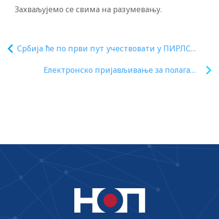
Захваљујемо се свима на разумевању.
Србија ће по први пут учествовати у ПИРЛС
истраживању у марту 2021. године
Електронско пријављивање за полагање
пријемног испита за ученике са
посебним способностима