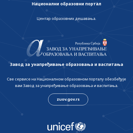
Национални образовни портал
Центар образовних дешавања.
Завод за унапређивање образовања и васпитања
Све сервисе на Националном образовном порталу обезбеђује
вам Завод за унапређивање образовања и васпитања.
zuov.gov.rs