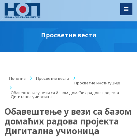
Toggl
Просветне вести
Почетна
/
Просветне вести
/
Просветне институције
/
Обавештење у вези са базом домаћих радова пројекта
Дигитална учионица
Обавештење у вези са базом
домаћих радова пројекта
Дигитална учионица