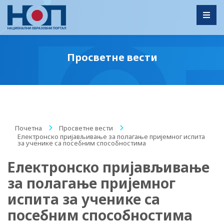
Toggl
Просветне вести
Почетна
/
Просветне вести
/
Електронско пријављивање за полагање пријемног испита
за ученике са посебним способностима
Електронско пријављивање
за полагање пријемног
испита за ученике са
посебним способностима