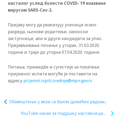
насталог услед болести COVID- 19 изазване
вирусом SARS-Cov-2.
Пријаву могу да реализују ученици осмог
разреда, њихови родитељи, законски
заступници, али и други кандидати за упис.
Пријављивање почиње у уторак, 31.03.2020.
године и траје до уторка 07.04.2020. године.
Питања, примедбе и сугестије за полагање
пријемног испита могуће је поставити на
адресу
prijemni.ispiti.srednje@mpn.gov.rs
.
Обавештење у вези са базом домаћих радова
пројекта Дигитална учионица
YouTube канал за подршку наставницима