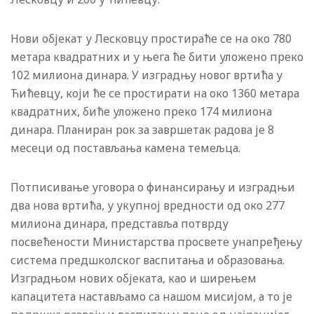
Нови објекат у Лесковцу простираће се на око 780
метара квадратних и у њега ће бити уложено преко
102 милиона динара. У изградњу новог вртића у
Ћићевцу, који ће се простирати на око 1360 метара
квадратних, биће уложено преко 174 милиона
динара. Планиран рок за завршетак радова је 8
месеци од постављања камена темељца.
Потписивање уговора о финансирању и изградњи
два нова вртића, у укупној вредности од око 277
милиона динара, представља потврду
посвећености Министарства просвете унапређењу
система предшколског васпитања и образовања.
Изградњом нових објеката, као и ширењем
капацитета настављамо са нашом мисијом, а то је