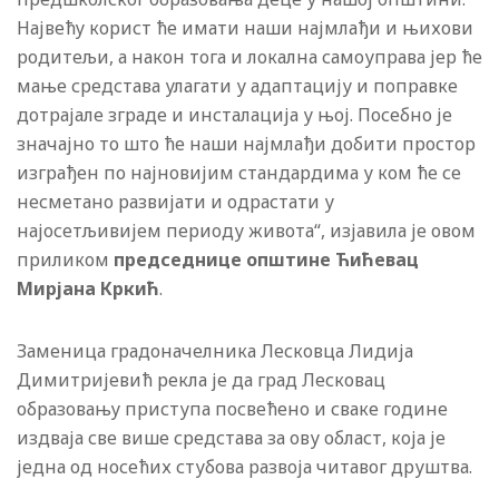
Највећу корист ће имати наши најмлађи и њихови
родитељи, а након тога и локална самоуправа јер ће
мање средстава улагати у адаптацију и поправке
дотрајале зграде и инсталација у њој. Посебно је
значајно то што ће наши најмлађи добити простор
изграђен по најновијим стандардима у ком ће се
несметано развијати и одрастати у
најосетљивијем периоду живота“, изјавила је овом
приликом
председнице општине Ћићевац
Мирјана Кркић
.
Заменица градоначелника Лесковца Лидија
Димитријевић рекла је да град Лесковац
образовању приступа посвећено и сваке године
издваја све више средстава за ову област, која је
једна од носећих стубова развоја читавог друштва.