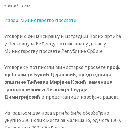
5. октобар 2023.
Извор: Министарство просвете
Уговори о финансирању и изградњи нових вртића
у Лесковцу и Ћићевцу потписани су данас у
Министарству просвете Републике Србије.
Уговоре су потписали министарка просвете
проф.
др Славице Ђукић Дејановић, председница
општине Ћићевац Мирјана Кркић, заменица
градоначелника Лесковца Лидија
Димитријевић
и представници извођача радова.
Изградњом два нова вртића биће обезбеђено
укупно 320 нових места за малишане, од чега 120 у
Лесковцу и 200 у Ћићевцу.