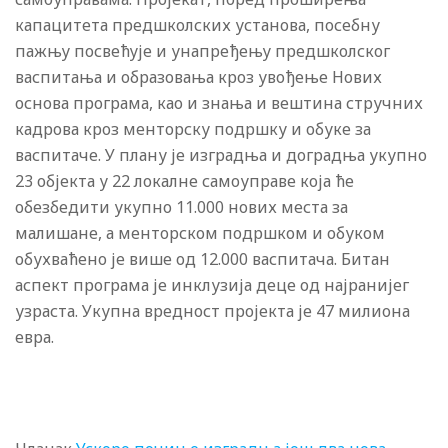
капацитета предшколских установа, посебну
пажњу посвећује и унапређењу предшколског
васпитања и образовања кроз увођење Нових
основа програма, као и знања и вештина стручних
кадрова кроз менторску подршку и обуке за
васпитаче. У плану је изградња и доградња укупно
23 објекта у 22 локалне самоуправе која ће
обезбедити укупно 11.000 нових места за
малишане, а менторском подршком и обуком
обухваћено је више од 12.000 васпитача. Битан
аспект програма је инклузија деце од најранијег
узраста. Укупна вредност пројекта је 47 милиона
евра.