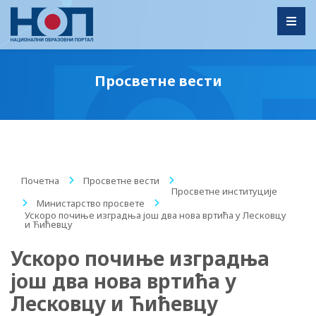
Toggl
Просветне вести
Почетна
/
Просветне вести
/
Просветне институције
/
Министарство просвете
/
Ускоро почиње изградња још два нова вртића у Лесковцу
и Ћићевцу
Ускоро почиње изградња
још два нова вртића у
Лесковцу и Ћићевцу