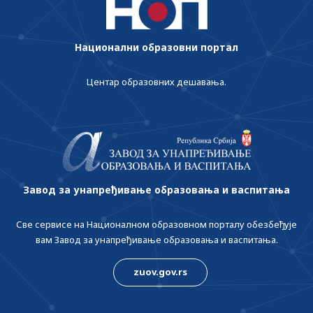
Национални образовни портал
Центар образовних дешавања.
Завод за унапређивање образовања и васпитања
Све сервисе на Националном образовном порталу обезбеђује
вам Завод за унапређивање образовања и васпитања.
zuov.gov.rs