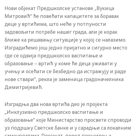
Нови објекат Предшколске установе „Вукица
Митровић“ ће повећати капацитете за боравак
деце у вртићима, што неће у потпуности
задовољити потребе нашег града, али је корак
ближе ка решавању ситуације у којој се налазимо.
Изградићемо још једно пријатно и сигурно место
где се одвија предшколско васпитање и
образовање – вртић у коме ће деца уживати у
учењу и осећати се безбедно да истражују и раде
нове ствари“, рекла је заменица градоначелника
Димитријевић.
Изградња два нова вртића део је пројекта
„Инклузивно предшколско васпитање и
образовање“ које Министарство просвете спроводи
уз подршку Светске банке и у сарадњи са локалним
самоуправама. Пројекат, поред проширења