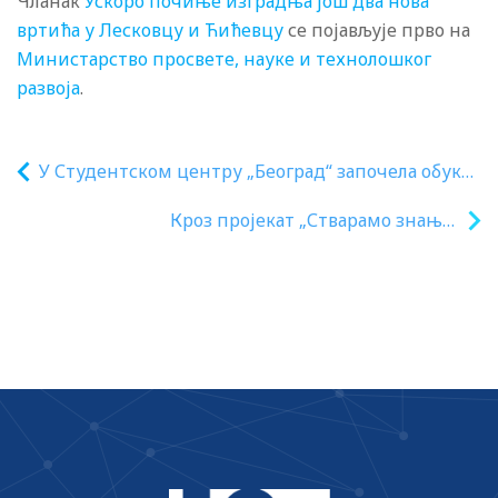
Чланак
Ускоро почиње изградња још два нова
вртића у Лесковцу и Ћићевцу
се појављује прво на
Министарство просвете, науке и технолошког
развоја
.
У Студентском центру „Београд“ започела обука
за куваре кроз програм образовања одраслих
Кроз пројекат „Стварамо знање“
опремљени информатички кабинети у
140 школа широм Србије