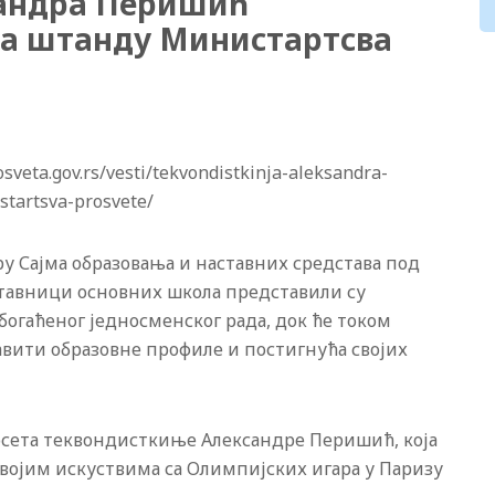
сандра Перишић
на штанду Министартсва
veta.gov.rs/vesti/tekvondistkinja-aleksandra-
startsva-prosvete/
у Сајма образовања и наставних средстава под
тавници основних школа представили су
богаћеног једносменског рада, док ће током
вити образовне профиле и постигнућа својих
осета теквондисткиње Александре Перишић, која
 својим искуствима са Олимпијских игара у Паризу