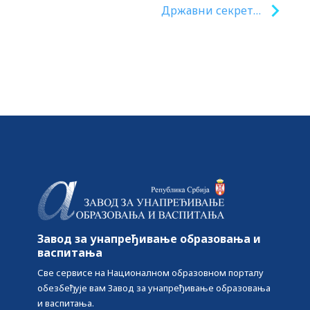
Државни секретар
Министарства просвете
ог
Јасмин Хоџић отворио
ка,
Школски дан на Сајму књига
Завод за унапређивање образовања и
васпитања
Све сервисе на Националном образовном порталу
обезбеђује вам Завод за унапређивање образовања
и васпитања.