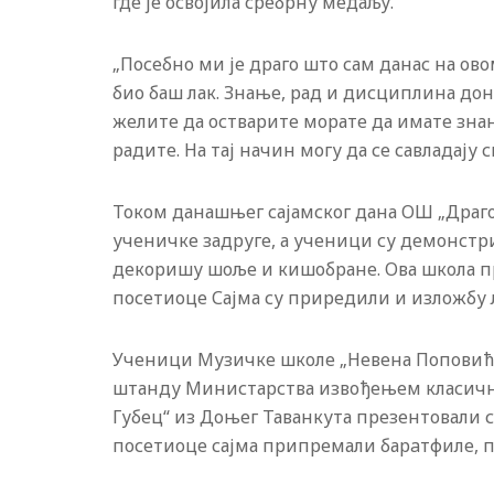
где је освојила сребрну медаљу.
„Посебно ми је драго што сам данас на ово
био баш лак. Знање, рад и дисциплина дон
желите да остварите морате да имате знањ
радите. На тај начин могу да се савладају с
Током данашњег сајамског дана ОШ „Драгој
ученичке задруге, а ученици су демонстри
декоришу шоље и кишобране. Ова школа пре
посетиоце Сајма су приредили и изложбу 
Ученици Музичке школе „Невена Поповић“
штанду Министарства извођењем класичн
Губец“ из Доњег Таванкута презентовали с
посетиоце сајма припремали барaтфиле, по