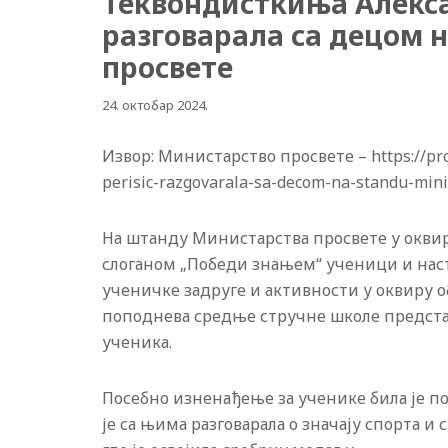
Теквондисткиња Алек
разговарала са децом 
просвете
24. октобар 2024.
Извор: Министарство просвете – https://pros
perisic-razgovarala-sa-decom-na-standu-mini
На штанду Министарства просвете у оквир
слоганом „Победи знањем“ ученици и нас
ученичке задруге и активности у оквиру о
поподнева средње стручне школе предста
ученика.
Посебно изненађење за ученике била је п
је са њима разговарала о значају спорта и