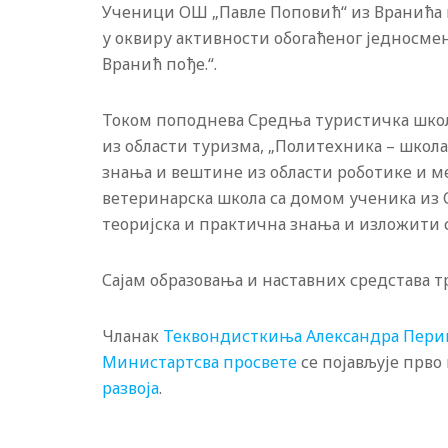
Ученици ОШ „Павле Поповић“ из Вранића п
у оквиру активности обогаћеног једносменс
Вранић пође.“.
Током поподнева Средња туристичка школ
из области туризма, „Политехника – школа
знања и вештине из области роботике и 
ветеринарска школа са домом ученика из С
теоријска и практична знања и изложити 
Сајам образовања и наставних средстава тра
Чланак
Теквондисткиња Александра Периш
Министартсва просвете
се појављује прво
развоја
.