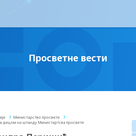
Просветне вести
ије
/
Министарство просвете
/
а децом на штанду Министартсва просвете