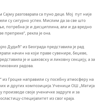
м Сајму разговарала са пуно деце. Мој пут није
ели су сигурно успех. Мислим да за све што
е, потребна је и дисциплина, али и да вредно
ве препреке“, рекла је она.
ло Дудић“ из Београда представила је рад
рали начин на који праве сувенире, беџеве,
дставила је и шаховску и ликовну секцију, а за
ликовних радова.
 из Гроцке направили су посебну атмосферу на
их и других композиција. Ученици ОШ „Матија
у производе своје ученичке задруге и за
сластицу-специјалитет из свог краја.