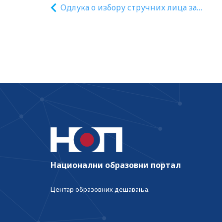
Одлука о избору стручних лица за
припрему стручне оцене квалитета
рукописа уџбеника ради давања стручн
мишљења о квалитету рукописа уџбени
додатних наставних средстава,
дидактичких средстава и дидактичких
игровних средстава
Национални образовни портал
Центар образовних дешавања.