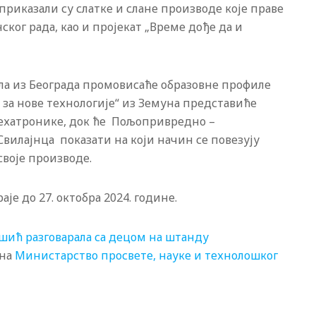
риказали су слатке и слане производе које праве
ког рада, као и пројекат „Време дође да и
а из Београда промовисаће образовне профиле
 за нове технологије“ из Земуна представиће
мехатронике, док ће Пољопривредно –
вилајнца показати на који начин се повезују
своје производе.
је до 27. октобра 2024. године.
ић разговарала са децом на штанду
 на
Министарство просвете, науке и технолошког