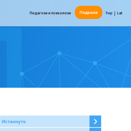
|
Подршка
Педагози и психолози
Ћир
Lat
Истакнуто