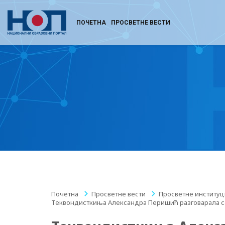
ПОЧЕТНА
ПРОСВЕТНЕ ВЕСТИ
Почетна
/
Просветне вести
/
Просветне институц
Теквондисткиња Александра Перишић разговарала с