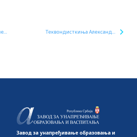
не
Теквондисткиња Александра
Перишић разговарала са
децом на штанду
Министартсва просвете
Завод за унапређивање образовања и