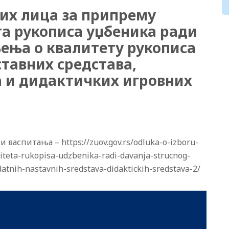
них лица за припрему
та рукописа уџбеника ради
ења о квалитету рукописа
тавних средстава,
 и дидактичких игровних
васпитања – https://zuov.gov.rs/odluka-o-izboru-
liteta-rukopisa-udzbenika-radi-davanja-strucnog-
atnih-nastavnih-sredstava-didaktickih-sredstava-2/