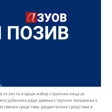
е се листа и врши избор стручних лица за
иса уџбеника ради давања стручног мишљења о
аставних средстава, дидактичких средстава и