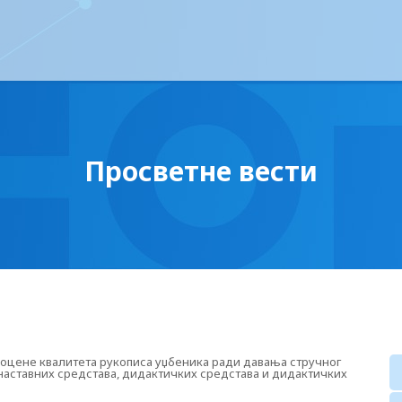
Просветне вести
 оцене квалитета рукописа уџбеника ради давања стручног
аставних средстава, дидактичких средстава и дидактичких