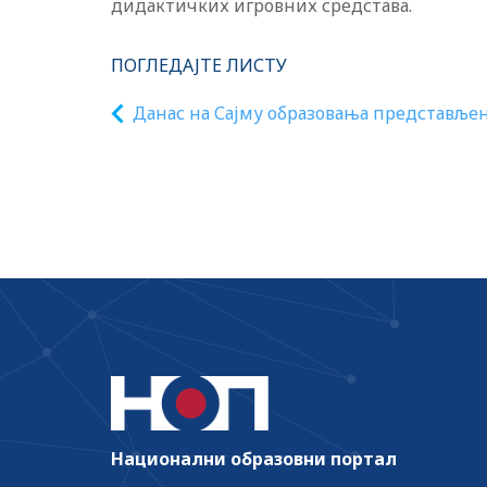
дидактичких игровних средстава.
ПОГЛЕДАЈТЕ ЛИСТУ
Данас на Сајму образовања представље
активности школа у области превенције
насиља и инклузије, као и школе на
језицима националних мањина
Национални образовни портал