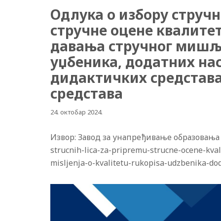
Одлука о избору струч
стручне оцене квалите
давања стручног мишљ
уџбеника, додатних нас
дидактичких средстава
средстава
24. октобар 2024.
Извор: Завод за унапређивање образовања и 
strucnih-lica-za-pripremu-strucne-ocene-kva
misljenja-o-kvalitetu-rukopisa-udzbenika-dod