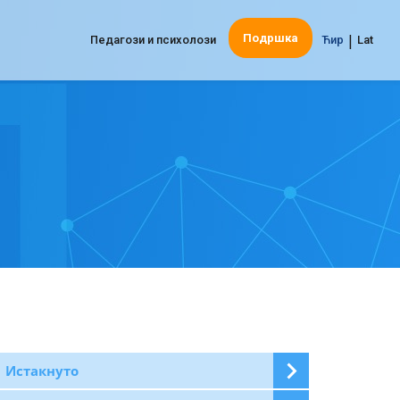
|
Подршка
Педагози и психолози
Ћир
Lat
Истакнуто