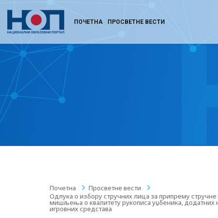
ПОЧЕТНА
ПРОСВЕТНЕ ВЕСТИ
Почетна
/
Просветне вести
/
Одлука о избору стручних лица за припрему стручне
мишљења о квалитету рукописа уџбеника, додатних н
игровних средстава