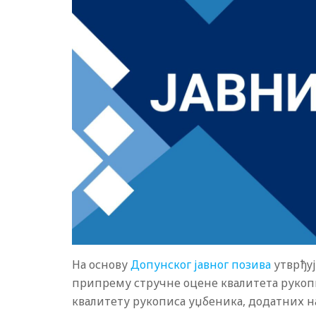
На основу
Допунског јавног позива
утврђуј
припрему стручне оцене квалитета рукоп
квалитету рукописа уџбеника, додатних н