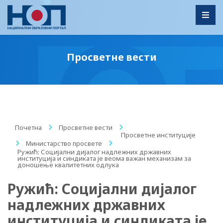
Toggl
Просветне вести
Почетна
/
Просветне вести
/
Просветне институције
/
Министарство просвете
/
Ружић: Социјални дијалог надлежних државних
институција и синдиката је веома важан механизам за
доношење квалитетних одлука
Ружић: Социјални дијалог
надлежних државних
институција и синдиката је