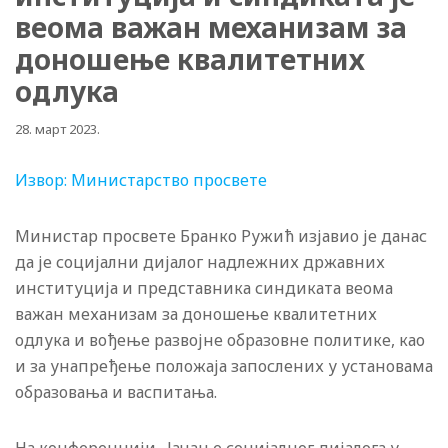
веома важан механизам за
доношење квалитетних
одлука
28. март 2023.
Извор: Министарство просвете
Министар просвете Бранко Ружић изјавио је данас
да је социјални дијалог надлежних државних
институција и представника синдиката веома
важан механизам за доношење квалитетних
одлука и вођење развојне образовне политике, као
и за унапређење положаја запослених у установама
образовања и васпитања.