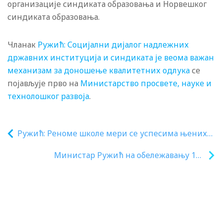
организације синдиката образовања и Норвешког
синдиката образовања.
Чланак
Ружић: Социјални дијалог надлежних
државних институција и синдиката је веома важан
механизам за доношење квалитетних одлука
се
појављује прво на
Министарство просвете, науке и
технолошког развоја
.
Ружић: Реноме школе мери се успесима њених
ученика
Министар Ружић на обележавању 104
године рада Пољопривредног факултета