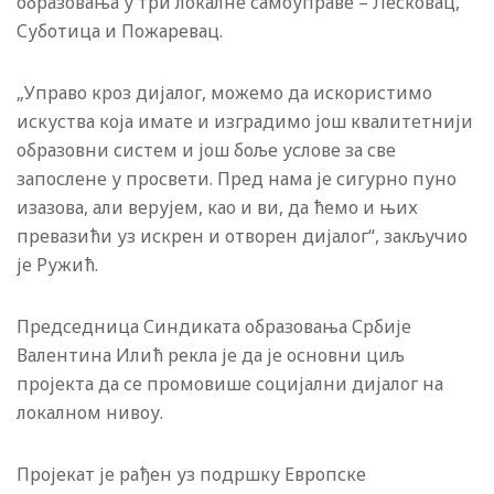
образовања у три локалне самоуправе – Лесковац,
Суботица и Пожаревац.
„Управо кроз дијалог, можемо да искористимо
искуства која имате и изградимо још квалитетнији
образовни систем и још боље услове за све
запослене у просвети. Пред нама је сигурно пуно
изазова, али верујем, као и ви, да ћемо и њих
превазићи уз искрен и отворен дијалог“, закључио
је Ружић.
Председница Синдиката образовања Србије
Валентина Илић рекла је да је основни циљ
пројекта да се промовише социјални дијалог на
локалном нивоу.
Пројекат је рађен уз подршку Европске