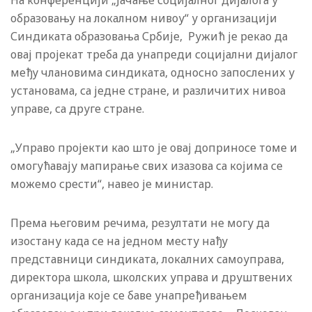
На конференцији „Јачање социјалног дијалога у
образовању на локалном нивоу“ у организацији
Синдиката образовања Србије, Ружић је рекао да
овај пројекат треба да унапреди социјални дијалог
међу члановима синдиката, односно запослених у
установама, са једне стране, и различитих нивоа
управе, са друге стране.
„Управо пројекти као што је овај доприносе томе и
омогућавају мапирање свих изазова са којима се
можемо срести“, навео је министар.
Према његовим речима, резултати не могу да
изостану када се на једном месту нађу
представници синдиката, локалних самоуправа,
директора школа, школских управа и друштвених
организација које се баве унапређивањем