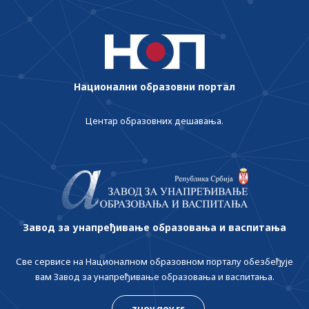
Национални образовни портал
Центар образовних дешавања.
Завод за унапређивање образовања и васпитања
Све сервисе на Националном образовном порталу обезбеђује
вам Завод за унапређивање образовања и васпитања.
zuov.gov.rs