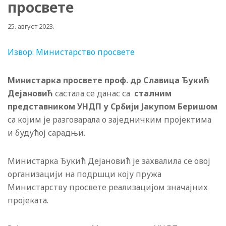
просвете
25. август 2023.
Извор: Министарство просвете
Министарка просвете проф. др Славица Ђукић
Дејановић
састала се данас са
сталним
представником УНДП у Србији Јакупом Беришом
са којим је разговарала о заједничким пројектима
и будућој сарадњи.
Министарка Ђукић Дејановић је захвалила се овој
организацији на подршци коју пружа
Министарству просвете реализацијом значајних
пројеката.