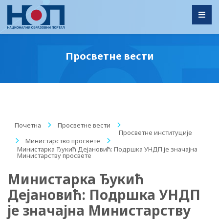
Toggl
Просветне вести
Почетна
/
Просветне вести
/
Просветне институције
/
Министарство просвете
/
Министарка Ђукић Дејановић: Подршка УНДП је значајна
Министарству просвете
Министарка Ђукић
Дејановић: Подршка УНДП
је значајна Министарству