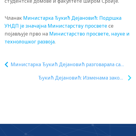
студентске домове и факултете широм Србије.
Чланак
Министарка Ђукић Дејановић: Подршка
УНДП је значајна Министарству просвете
се
појављује прво на
Министарство просвете, науке и
технолошког развоја
.
Министарка Ђукић Дејановић разговарала са
синдикатима: Школска година почиње редовно,
Ђукић Дејановић: Изменама закона
безбедност деце у првом плану
јачамо васпитну функцију школе