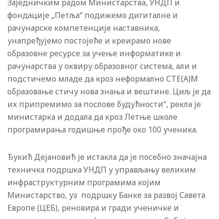
Заједничким радом Министарства, УНДП и
фондације „Петља“ подижемо дигиталне и
рачунарске компетенције наставника,
унапређујемо постојеће и креирамо нове
образовне ресурсе за учење информатике и
рачунарства у оквиру образовног система, али и
подстичемо младе да кроз неформално СТЕ(А)М
образовање стичу нова знања и вештине. Циљ је да
их припремимо за послове будућности“, рекла је
министарка и додала да кроз Летње школе
програмирања годишње прође око 100 ученика.
Ђукић Дејановић је истакла да је посебно значајна
техничка подршка УНДП у управљању великим
инфраструктурним програмима којим
Министарство, уз подршку Банке за развој Савета
Европе (ЦЕБ), реновира и гради ученичке и