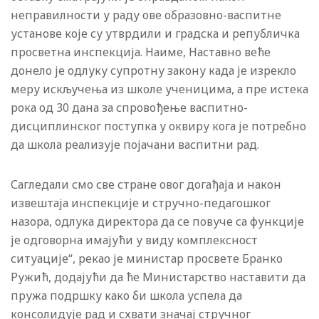
неправилности у раду ове образовно-васпитне
установе које су утврдили и градска и републичка
просветна инспекција. Наиме, Наставно веће
донело је одлуку супротну закону када је изрекло
меру искључења из школе ученицима, а пре истека
рока од 30 дана за спровођење васпитно-
дисциплинског поступка у оквиру кога је потребно
да школа реализује појачани васпитни рад.
Сагледали смо све стране овог догађаја и након
извештаја инспекције и стручно-педагошког
назора, одлука директора да се повуче са функције
је одговорна имајући у виду комплексност
ситуације“, рекао је министар просвете Бранко
Ружић, додајући да ће Министарство наставити да
пружа подршку како би школа успела да
консолидује рад и схвати значај стручног