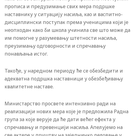
прописа и предузимање свих мера подршке
наставнику у ситуацију насиља, као и васпитно-
дисциплински поступак према ученицима који је
неопходан како би школа учинила све што може да
им помогне у разумевању штетности насиља,
преузимању одговорности и спречавању
понављања истог.
Такође, у наредном периоду ће се обезбедити и
адекватна подршка наставници у обезбеђивању
квалитетне наставе.
Министарство просвете интензивно ради на
реализацији нових мера које је предложила Радна
група за које верује да ће дати већег ефекта у
спречавању и превенцији насиља. Апелујемо на
све актере у друштву на заједничко деловање у