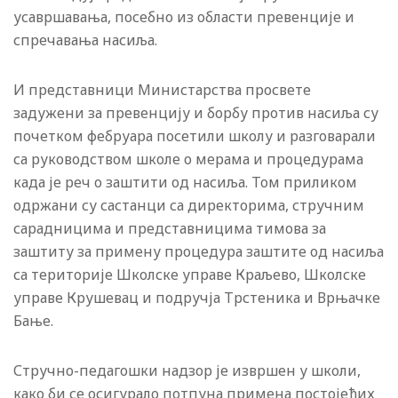
усавршавања, посебно из области превенције и
спречавања насиља.
И представници Министарства просвете
задужени за превенцију и борбу против насиља су
почетком фебруара посетили школу и разговарали
са руководством школе о мерама и процедурама
када је реч о заштити од насиља. Том приликом
одржани су састанци са директорима, стручним
сарадницима и представницима тимова за
заштиту за примену процедура заштите од насиља
са територије Школске управе Краљево, Школске
управе Крушевац и подручја Трстеника и Врњачке
Бање.
Стручно-педагошки надзор је извршен у школи,
како би се осигурало потпуна примена постојећих