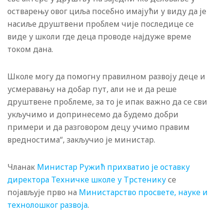
остварењу овог циља посебно имајући у виду да је
насиље друштвени проблем чије последице се
виде у школи где деца проводе најдуже време
током дана.
Школе могу да помогну правилном развоју деце и
усмеравању на добар пут, али не и да реше
друштвене проблеме, за то је ипак важно да се сви
укључимо и допринесемо да будемо добри
примери и да разговором децу учимо правим
вредностима“, закључио је министар.
Чланак
Министар Ружић прихватио је оставку
директора Техничке школе у Трстенику
се
појављује прво на
Министарство просвете, науке и
технолошког развоја
.