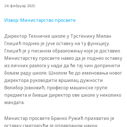
24. фебруар 2023.
Извор: Министарство просвете
Директор Техничке школе у Трстенику Милан
Глиџић поднео је јуче оставку на ту функцију.
Глиџић је у писаном образложењу које је доставио
Министарству просвете навео да је поднео оставку
из личних разлога у нади да ће тај чин допринети
бољем раду школе. Школом ће до именовања новог
директора руководити вршилац дужности
Велибор Јовковић, професор машинске групе
предмета и бивши директор ове школе у неколико
мандата.
Министар просвете Бранко Ружић прихватио је
оставку сматрајући је оправданом након