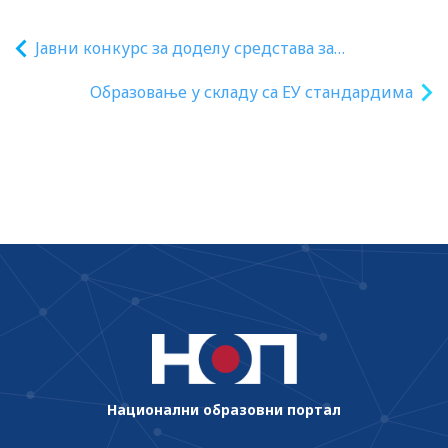
Јавни конкурс за доделу средстава за
подстицање програма или недостајућег дела
Образовање у складу са ЕУ стандардима
средстава за финансирање програма од јавног
интереса значајних за предуниверзитетско
образовање која реализују удружења у 2023.
години
Национални образовни портал