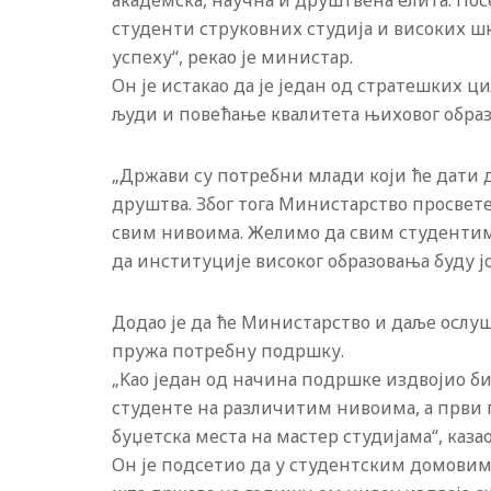
академска, научна и друштвена елита. Посе
студенти струковних студија и високих ш
успеху“, рекао је министар.
Он је истакао да је један од стратешких 
људи и повећање квалитета њиховог образ
„Држави су потребни млади који ће дати
друштва. Због тога Министарство просвет
свим нивоима. Желимо да свим студентим
да институције високог образовања буду јо
Додао је да ће Министарство и даље ослу
пружа потребну подршку.
„Kао један од начина подршке издвојио би
студенте на различитим нивоима, а први 
буџетска места на мастер студијама“, каза
Он је подсетио да у студентским домовима