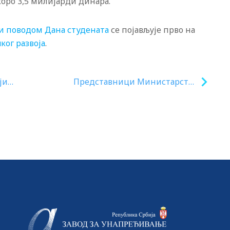
оро 3,5 милијарди динара.
и поводом Дана студената
се појављује прво на
ког развоја
.
ји
Представници Министарства
просвете и амбасадор Турске
разговарали о сарадњи у
области образовања