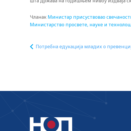
шта држава на годишњем нивоу издваја ск
Чланак
Министар присуствовао свечаност
Министарство просвете, науке и технолош
Потребна едукација младих о превенци
корупције