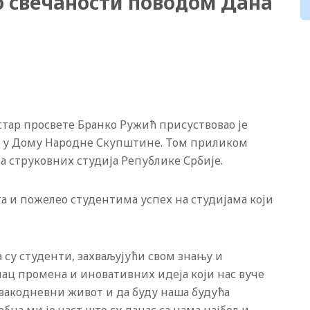
 свечаности поводом Дана
тар просвете Бранко Ружић присуствовао је
а у Дому Народне Скупштине. Том приликом
а струковних студија Републике Србије.
а и пожелео студентима успех на студијама који
 су студенти, захваљујући свом знању и
илац промена и иновативних идеја који нас вуче
свакодневни живот и да буду наша будућа