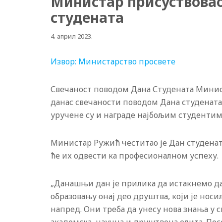
Министар присуствовао
студената
4. април 2023.
Извор: Министарство просвете
Свечаност поводом Дана Студената Минис
данас свечаности поводом Дана студенат
уручене су и награде најбољим студентим
Министар Ружић честитао је Дан студенат
ће их одвести ка професионалном успеху.
„Данашњи дан је прилика да истакнемо да
образовању онај део друштва, који је нос
напред. Они треба да унесу нова знања у 