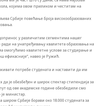
бна ми је част што су данас са нама најбољи
кола, којима овом приликом и честитам на
циљева Србије повећање броја високообразованих
овања.
 допринос у различитим сегментима нашег
е ради на унапређивању квалитета образовања на
а омогућимо квалитетне услове за студирање и
ш ефикасније“, навео је Ружић.
шкивати потребе студената и наставити да им
х да је обезбеђен и широк спектар стипендија за
пут од ове академске године обезбедили смо
о је министар.
 широм Србије борави око 18.000 студената за