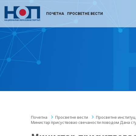
ПОЧЕТНА
ПРОСВЕТНЕ ВЕСТИ
Почетна
/
Просветне вести
/
Просветне институц
Министар присуствовао свечаности поводом Дана ст