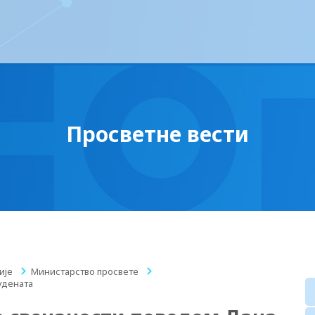
Просветне вести
ије
/
Министарство просвете
/
удената