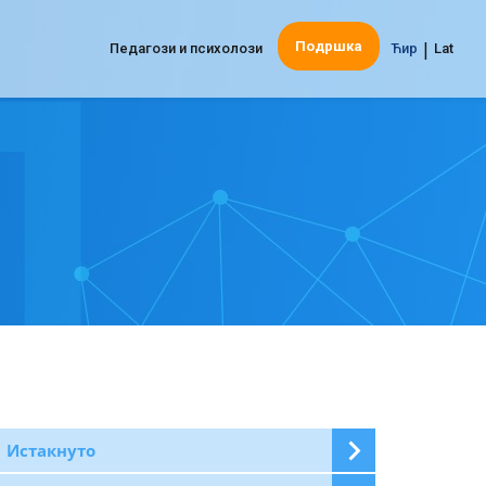
|
Подршка
Педагози и психолози
Ћир
Lat
Истакнуто