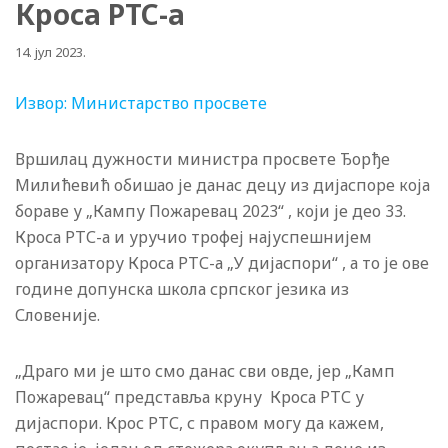
Кроса РТС-а
14. јул 2023.
Извор: Министарство просвете
Вршилац дужности министра просвете Ђорђе
Милићевић обишао је данас децу из дијаспоре која
бораве у „Кампу Пожаревац 2023“ , који је део 33.
Кроса РТС-а и уручио трофеј најуспешнијем
организатору Кроса РТС-а „У дијаспори“ , а то је ове
године допунска школа српског језика из
Словеније.
„Драго ми је што смо данас сви овде, јер „Камп
Пожаревац“ представља круну Кроса РТС у
дијаспори. Крос РТС, с правом могу да кажем,