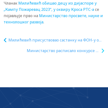
Чланак
Милићевић обишао децу из дијаспоре у
„Кампу Пожаревац 2023“, у оквиру Кроса РТС-а
се
појављује прво на
Министарство просвете, науке и
технолошког развоја
.
Милићевић присуствовао састанку на ФОН-у о
завршном испиту
Министарство расписало конкурсе за
доделу ученичких и студентских
стипендија и кредита за школску
2023/2024. години