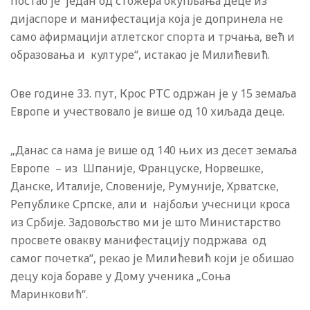
постао је један од стожера окупљања деце из
дијаспоре и манифестација која је допринела не
само афирмацији атлетског спорта и трчања, већ и
образовања и културе“, истакао је Милићевић.
Ове године 33. пут, Крос РТС одржан је у 15 земаља
Европе и учествовало је више од 10 хиљада деце.
„Данас са нама је више од 140 њих из десет земаља
Европе – из Шпаније, Француске, Норвешке,
Данске, Италије, Словеније, Румуније, Хрватске,
Републике Српске, али и најбољи учесници кроса
из Србије. Задовољство ми је што Министарство
просвете овакву манифестацију подржава од
самог почетка“, рекао је Милићевић који је обишао
децу која бораве у Дому ученика „Соња
Маринковић“.