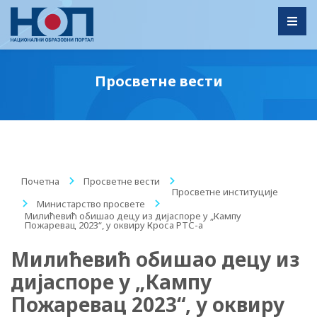
Toggl
Просветне вести
Почетна
/
Просветне вести
/
Просветне институције
/
Министарство просвете
/
Милићевић обишао децу из дијаспоре у „Кампу
Пожаревац 2023“, у оквиру Кроса РТС-а
Милићевић обишао децу из
дијаспоре у „Кампу
Пожаревац 2023“, у оквиру