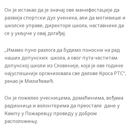
Он је истакао да је значај ове манифестације да
развија спортски дух ученика, али да мотивише и
школске управе, директоре школа, наставнике да
се у укључе у овај догађај.
„Имамо пуно разлога да будемо поносни на рад
наших допунских школа, а овог пута честитам
допунској школи из Словеније, која је ове године
најуспешније организовала све делове Кроса РТС“,
рекао је Милићевић.
Он је пожелео учесницима, домаћинима, вођама
радионица и волонтерима да преостале дане у
Кампу у Пожаревцу проведу у добром
расположењу.