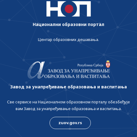
Национални образовни портал
Центар образовних дешавања.
Завод за унапређивање образовања и васпитања
Све сервисе на Националном образовном порталу обезбеђује
вам Завод за унапређивање образовања и васпитања.
zuov.gov.rs