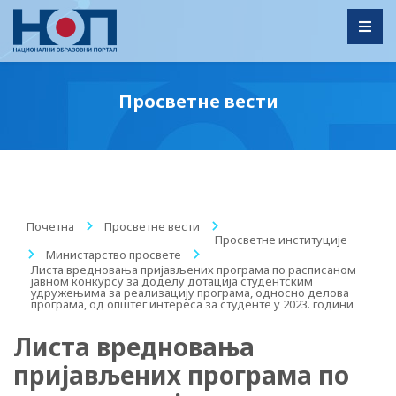
Toggl
Просветне вести
Почетна
/
Просветне вести
/
Просветне институције
/
Министарство просвете
/
Листа вредновања пријављених програма по расписаном
јавном конкурсу за доделу дотација студентским
удружењима за реализацију програма, односно делова
програма, од општег интереса за студенте у 2023. години
Листа вредновања
пријављених програма по