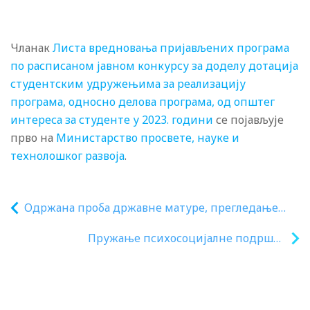
Чланак
Листа вредновања пријављених програма
по расписаном јавном конкурсу за доделу дотација
студентским удружењима за реализацију
програма, односно делова програма, од општег
интереса за студенте у 2023. години
се појављује
прво на
Министарство просвете, науке и
технолошког развоја
.
Oдржана проба државне матуре, прегледање
тестова после 6. јуна
Пружање психосоцијалне подршке
ученицима, родитељима и запосленима
у систему образовања након кризних
догађаја