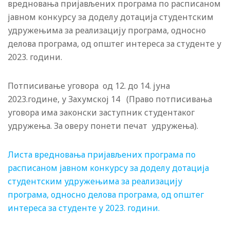
вредновања пријављених програма по расписаном
јавном конкурсу за доделу дотација студентским
удружењима за реализацију програма, односно
делова програма, од општег интереса за студенте у
2023. години.
Потписивање уговора од 12. до 14. јуна
2023.године, у Захумској 14 (Право потписивања
уговора има законски заступник студентаког
удружења. За оверу понети печат удружења).
Листа вредновања пријављених програма по
расписаном јавном конкурсу за доделу дотација
студентским удружењима за реализацију
програма, односно делова програма, од општег
интереса за студенте у 2023. години.