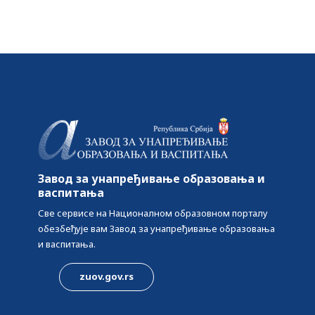
Завод за унапређивање образовања и
васпитања
Све сервисе на Националном образовном порталу
обезбеђује вам Завод за унапређивање образовања
и васпитања.
zuov.gov.rs