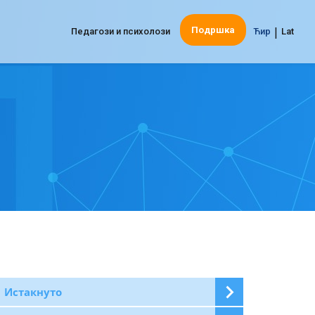
|
Подршка
Педагози и психолози
Ћир
Lat
Истакнуто