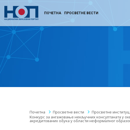
ПОЧЕТНА
ПРОСВЕТНЕ ВЕСТИ
Почетна
/
Просветне вести
/
Просветне институц
Конкурс за ангажовање некључних консултаната у ок
акредитованих обука у области неформалног образо