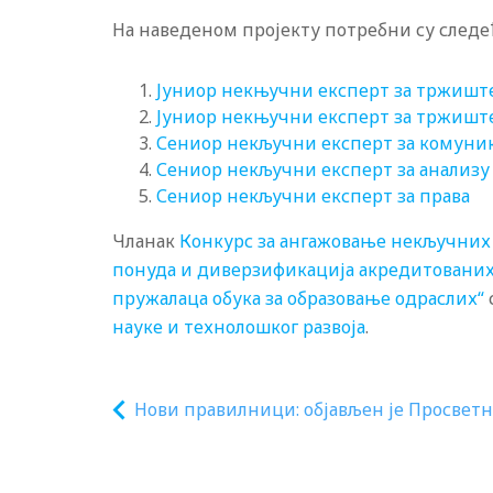
На наведеном пројекту потребни су следе
Јуниор некњучни експерт за тржиште
Јуниор некњучни експерт за тржиште
Сениор некључни експерт за комуни
Сениор некључни експерт за анализу
Сениор некључни експерт за права
Чланак
Конкурс за ангажовање некључних 
понуда и диверзификација акредитованих 
пружалаца обука за образовање одраслих“
науке и технолошког развоја
.
Нови правилници: објављен је Просвет
гласник број 1/2024