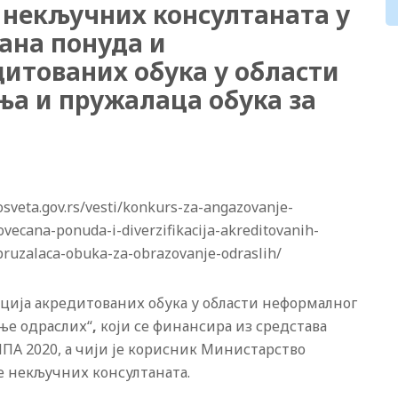
 некључних консултаната у
ана понуда и
итованих обука у области
а и пружалаца обука за
sveta.gov.rs/vesti/konkurs-za-angazovanje-
vecana-ponuda-i-diverzifikacija-akreditovanih-
pruzalaca-obuka-za-obrazovanje-odraslih/
ција акредитованих обука у области неформалног
ање одраслих“
,
који се финансира из средстава
ПА 2020, а чији је корисник Министарство
е некључних консултаната.