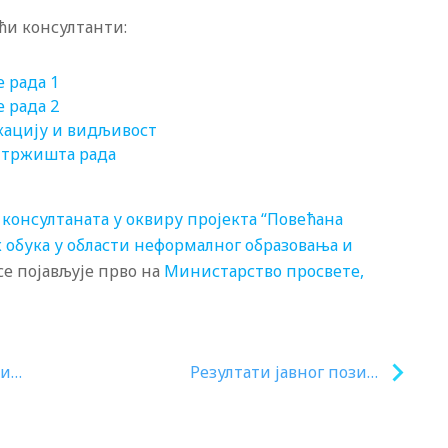
ћи консултанти:
 рада 1
 рада 2
кацију и видљивост
 тржишта рада
консултаната у оквиру пројекта “Повећана
обука у области неформалног образовања и
се појављује прво на
Министарство просвете,
ни
Резултати јавног позива
Завода за 2024.годину