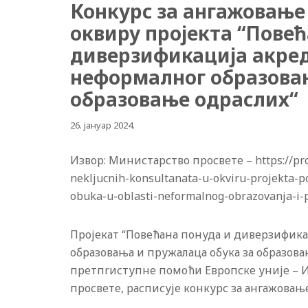
Конкурс за ангажовање
оквиру пројекта “Повећ
диверзификација акред
неформалног образовањ
образовање одраслих“
26. јануар 2024.
Извор: Министарство просвете – https://pro
nekljucnih-konsultanata-u-okviru-projekta-po
obuka-u-oblasti-neformalnog-obrazovanja-i-
Пројекат “Повећана понуда и диверзифика
образовања и пружалаца обука за образов
претпrиступне помоћи Европске уније – И
просвете, расписује конкурс за ангажовањ