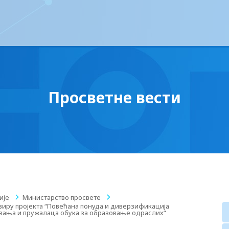
Просветне вести
ије
/
Министарство просвете
/
виру пројекта “Повећана понуда и диверзификација
вања и пружалаца обука за образовање одраслих“