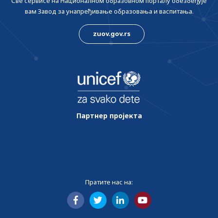
Све сервисе на Националном образовном порталу обезбеђује
вам Завод за унапређивање образовања и васпитања.
zuov.gov.rs
Партнер пројекта
Пратите нас на: