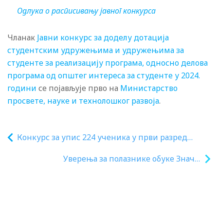
Одлука о расписивању јавног конкурса
Чланак
Јавни конкурс за доделу дотација
студентским удружењима и удружењима за
студенте за реализацију програма, односно делова
програма од општег интереса за студенте у 2024.
години
се појављује прво на
Министарство
просвете, науке и технолошког развоја
.
Конкурс за упис 224 ученика у први разред
Средње школе унутрашњих послова „Јаков
Уверења за полазнике обуке Значај
Ненадовић“ у Сремској Каменици за школску
менталног здравља и пружање психо-
2024/2025. годину
социјалне подршке