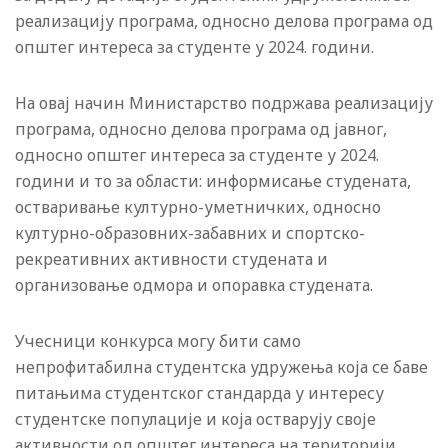
реализацију програма, односно делова програма од
општег интереса за студенте у 2024. години.
На овај начин Министарство подржава реализацију
програма, односно делова програма од јавног,
односно општег интереса за студенте у 2024.
години и то за области: информисање студената,
остваривање културно-уметничких, односно
културно-образовних-забавних и спортско-
рекреативних активности студената и
организовање одмора и опоравка студената.
Учесници конкурса могу бити само
непрофитабилна студентска удружења која се баве
питањима студентског стандарда у интересу
студентске популације и која остварују своје
активности од општег интереса на територији