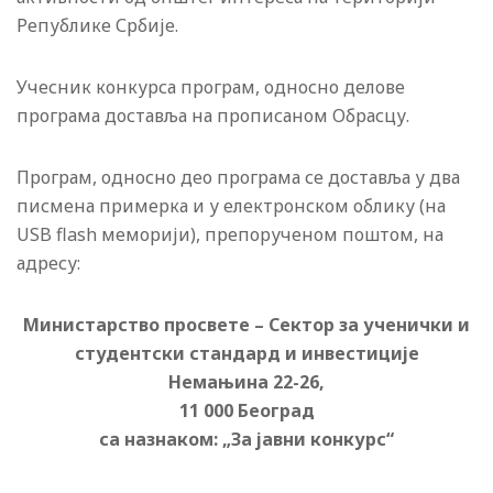
Републике Србије.
Учесник конкурса програм, односно делове
програма доставља на прописаном Обрасцу.
Програм, односно део програма се доставља у два
писмена примерка и у електронском облику (на
USB flash меморији), препорученом поштом, на
адресу:
Министарство просвете – Сектор за ученички и
студентски стандард и инвестиције
Немањина 22-26,
11 000 Београд
са назнаком: „За јавни конкурс“