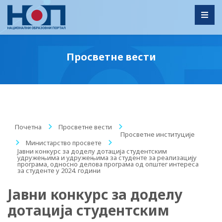
Toggl
Просветне вести
Почетна
/
Просветне вести
/
Просветне институције
/
Министарство просвете
/
Јавни конкурс за доделу дотација студентским
удружењима и удружењима за студенте за реализацију
програма, односно делова програма од општег интереса
за студенте у 2024. години
Јавни конкурс за доделу
дотација студентским