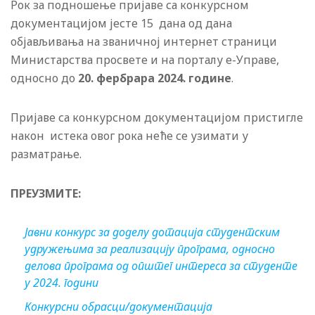
Рок за подношење пријаве са конкурсном
документацијом јесте 15 дана од дана
објављивања на званичној интернет страници
Министарства просвете и на порталу е-Управе,
односно до
20. фербрара 2024. године
.
Пријаве са конкурсном документацијом пристигле
након истека овог рока неће се узимати у
разматрање.
ПРЕУЗМИТЕ:
Јавни конкурс за доделу дотација студентским
удружењима за реализацију програма, односно
делова програма од општег интереса за студенте
у 2024. години
Конкурсни обрасци/документација