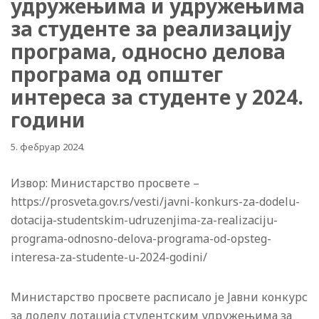
удружењима и удружењима
за студенте за реализацију
програма, односно делова
програма од општег
интереса за студенте у 2024.
години
5. фебруар 2024.
Извор: Министарство просвете –
https://prosveta.gov.rs/vesti/javni-konkurs-za-dodelu-
dotacija-studentskim-udruzenjima-za-realizaciju-
programa-odnosno-delova-programa-od-opsteg-
interesa-za-studente-u-2024-godini/
Министарство просвете расписало је Јавни конкурс
за доделу дотација студентским удружењима за