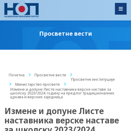
Toggl
Просветне вести
Почетна
/
Просветне вести
/
Просветне институције
/
Министарство просвете
/
Измене и допуне Листе наставника верске наставе за
школску 2023/2024. годину на предлог традиционалних
цркава и верских заједница
Измене и допуне Листе
наставника верске наставе
за школску 2023/2024.