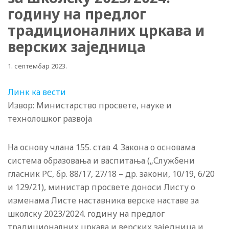
годину на предлог
традиционалних цркава и
верских заједница
1. септембар 2023.
Линк ка вести
Извор: Министарство просвете, науке и
технолошког развоја
На основу члана 155. став 4. Закона о основама
система образовања и васпитања („Службени
гласник РС, бр. 88/17, 27/18 – др. закони, 10/19, 6/20
и 129/21), министар просвете доноси Листу о
изменама Листе наставника верске наставе за
школску 2023/2024. годину на предлог
традиционалних цркава и верских заједница и