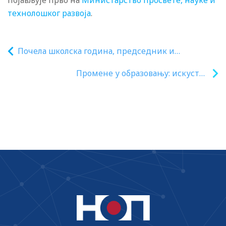
појављује прво на
Министарство просвете, науке и
технолошког развоја
.
Почела школска година, председник и
министарка обишли школе
Промене у образовању: искуство
Сингапура