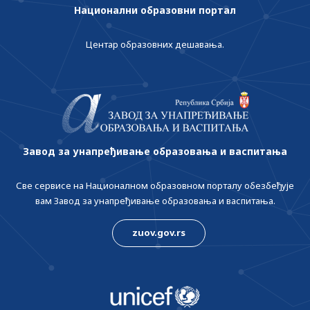
Национални образовни портал
Центар образовних дешавања.
Завод за унапређивање образовања и васпитања
Све сервисе на Националном образовном порталу обезбеђује
вам Завод за унапређивање образовања и васпитања.
zuov.gov.rs