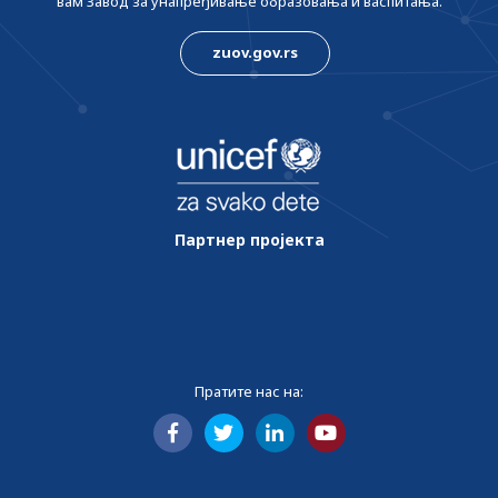
вам Завод за унапређивање образовања и васпитања.
zuov.gov.rs
Партнер пројекта
Пратите нас на: