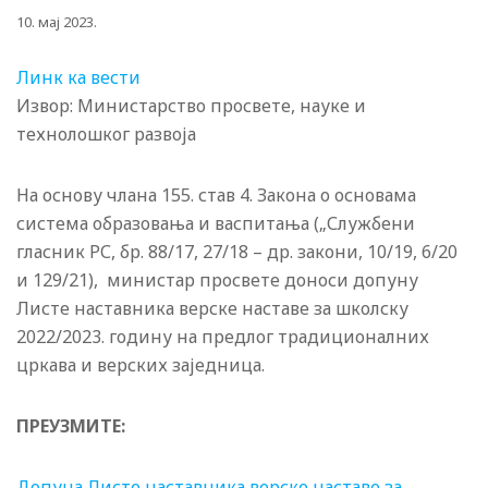
10. мај 2023.
Линк ка вести
Извор: Министарство просвете, науке и
технолошког развоја
На основу члана 155. став 4. Закона о основама
система образовања и васпитања („Службени
гласник РС, бр. 88/17, 27/18 – др. закони, 10/19, 6/20
и 129/21)
, министар просвете
доноси допуну
Листе
наставника верске наставе за школску
2022/2023. годину
на предлог традиционалних
цркава и верских заједница.
ПРЕУЗМИТЕ:
Допуна Листе наставника верске наставе за