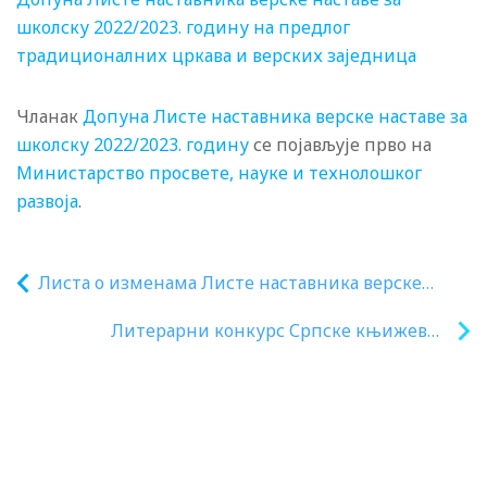
школску 2022/2023. годину на предлог
традиционалних цркава и верских заједница
Чланак
Допуна Листе наставника верске наставе за
школску 2022/2023. годину
се појављује прво на
Министарство просвете, науке и технолошког
развоја
.
Листа о изменама Листе наставника верске
наставе за школску 2022/2023. годину
Литерарни конкурс Српске књижевне
задруге – Бескрајно плаво коло, 2023