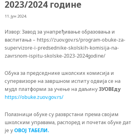
2023/2024 године
11. јун 2024.
Извор: Завод за унапређивање образовања и
васпитања – https://zuov.gov.rs/program-obuke-za-
supervizore-i-predsednike-skolskih-komisija-na-
zavrsnom-ispitu-skolske-2023-2024godine/
Обука за председнике школских комисија и
супервизоре на завршном испиту одвија се на
мудл платформи за учење на даљину
ЗУОВЕду
https://obuke.zuov.gov.rs/
Полазници обуке су разврстани према својим
школским управама, распоред и почетак обуке дат
је у
ОВОЈ ТАБЕЛИ.