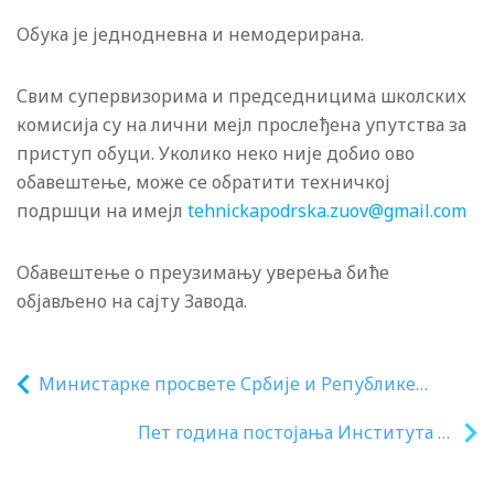
Обука је једнодневна и немодерирана.
Свим супервизорима и председницима школских
комисија су на лични мејл прослеђена упутства за
приступ обуци. Уколико неко није добио ово
обавештење, може се обратити техничкој
подршци на имејл
tehnickapodrska.zuov@gmail.com
Обавештење о преузимању уверења биће
објављено на сајту Завода.
Министарке просвете Србије и Републике
Српске са директорима школа
Пет година постојања Института за
информационе технологије у Крагујевцу