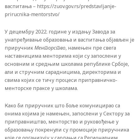
васпитања – https://zuov.gov.rs/predstavljanje-
prirucnika-mentorstvo/
У децембру 2022. године у издању Завода за
унапређивање образовања и васпитања објављен је
приручник
Менторство
, намењен пре свега
наставницима менторима који су запослени у
основним и средњим школама републике Србоје,
али и стручним сарадницима, директорима и
свима којих се тичу процеси приправничко-
менторске праксе у школама.
Како би приручник што боље комуницирао са
онима којима је намењен, запослени у Сектору за
приправништво, менторство и руковођење у
образовању покренули су промоције приручника
које се организују у сардањи са Регионалним