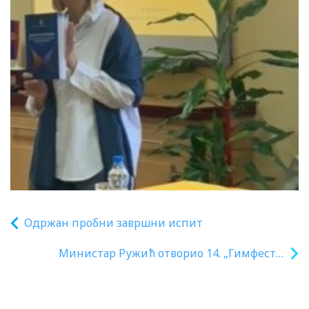
Одржан пробни завршни испит
Министар Ружић отворио 14. „Гимфест –
фестивал науке и уметности“