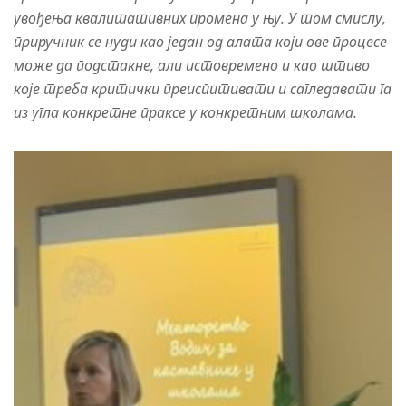
увођења квалитативних промена у њу. У том смислу,
приручник се нуди као један од алата који ове процесе
може да подстакне, али истовремено и као штиво
које треба критички преиспитивати и сагледавати га
из угла конкретне праксе у конкретним школама.