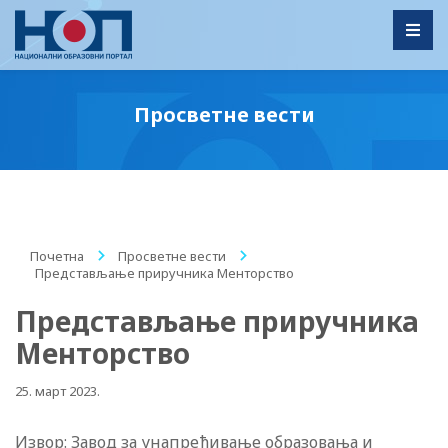
Toggl
Просветне вести
Почетна
/
Просветне вести
/
Представљање приручника Менторство
Представљање приручника
Менторство
25. март 2023.
Извор: Завод за унапређивање образовања и