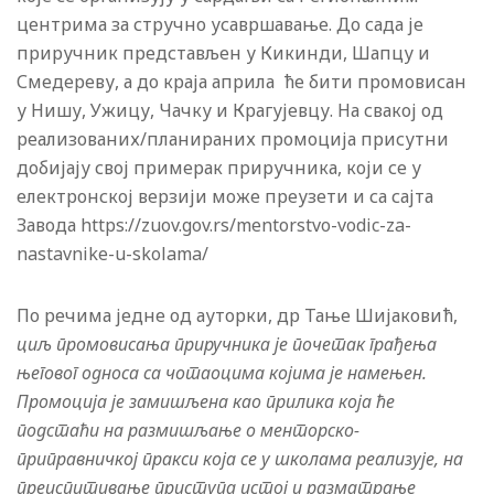
центрима за стручно усавршавање. До сада је
приручник представљен у Кикинди, Шапцу и
Смедереву, а до краја априла ће бити промовисан
у Нишу, Ужицу, Чачку и Крагујевцу. На свакој од
реализованих/планираних промоција присутни
добијају свој примерак приручника, који се у
електронској верзији може преузети и са сајта
Завода https://zuov.gov.rs/mentorstvo-vodic-za-
nastavnike-u-skolama/
По речима једне од ауторки, др Тање Шијаковић,
циљ промовисања приручника је почетак грађења
његовог односа са чотаоцима којима је намењен.
Промоција је замишљена као прилика која ће
подстаћи на размишљање о менторско-
приправничкој пракси која се у школама реализује, на
преиспитивање приступа истој и разматрање