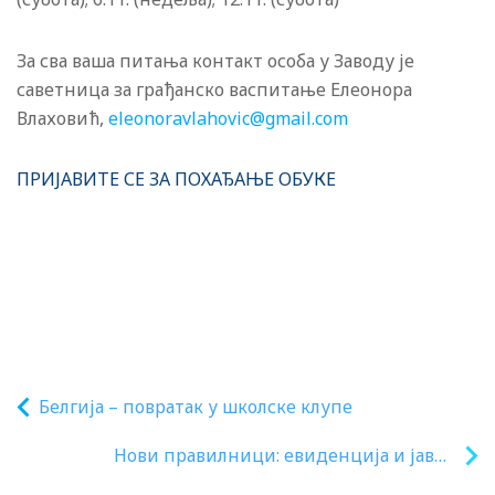
За сва ваша питања контакт особа у Заводу је
саветница за грађанско васпитање Елеонора
Влаховић,
eleonoravlahovic@gmail.com
ПРИЈАВИТЕ СЕ ЗА ПОХАЂАЊЕ ОБУКЕ
Белгија – повратак у школске клупе
Нови правилници: евиденција и јавне
исправе у предшколској установи,