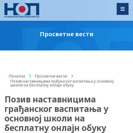
Toggl
Просветне вести
Почетна
/
Просветне вести
/
Позив наставницима грађанског васпитања у основној
школи на бесплатну онлајн обуку
Позив наставницима
грађанског васпитања у
основној школи на
бесплатну онлајн обуку