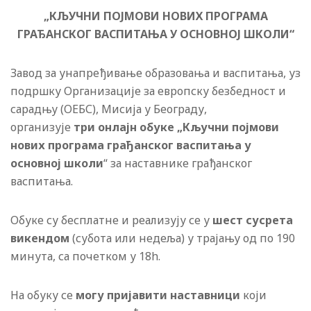
„КЉУЧНИ ПО
ЈМОВИ НОВИХ ПРОГРАМА
ГРАЂАНСКОГ ВАСПИТАЊА У ОСНОВНОЈ ШКОЛИ“
Завод за унапређивање образовања и васпитања, уз
подршку Организације за европску безбедност и
сарадњу (ОЕБС), Мисија у Београду,
организује
три
онлајн обуке „Кључни по
јмови
нових програма грађанског васпитања у
основној школи
“ за наставнике грађанског
васпитања.
Обуке су бесплатне и реализују се у
шест сусрета
викендом
(субота или недеља) у трајању од по 190
минута, са почетком у 18h.
На обуку се
могу пријавити наставници
који