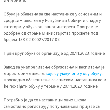
интернета.
Обука је обавезна за све наставнике у основним и
средњим школама у Републици Србији и спада у
категорију обука од јавног интереса. Програм је
одобрен од стране Министарства просвете под
бројем 153-02-00027/2017-07.
Први круг обука се организује од 20.11.2023. године.
Завод за унапређивање образовања и васпитања је
директорима школа,
које су укључене у ову обуку
,
проследио обавештење са списком наставника који
ће похађати обуку у термину 20.11.2023. године.
Потребно је да се наставници ових школа
самостално региструју попуњавањем пријаве са