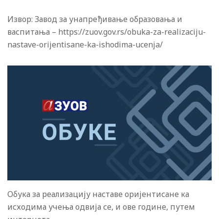
Извор: Завод за унапређивање образовања и
васпитања – https://zuov.gov.rs/obuka-za-realizaciju-
nastave-orijentisane-ka-ishodima-ucenja/
Обука за реализацију наставе оријентисане ка
исходима учења одвија се, и ове године, путем