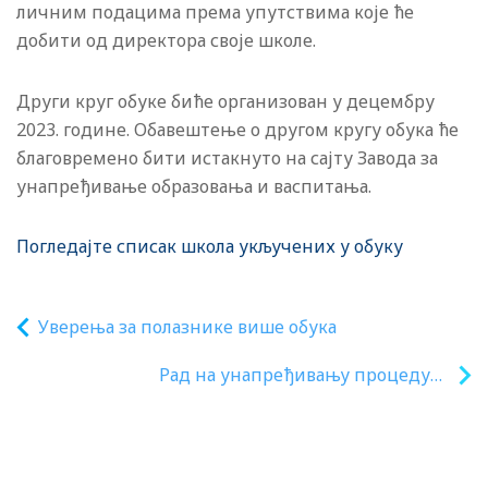
личним подацима према упутствима које ће
добити од директора своје школе.
Други круг обуке биће организован у децембру
2023. године. Обавештење о другом кругу обука ће
благовремено бити истакнуто на сајту Завода за
унапређивање образовања и васпитања.
Погледајте списак школа укључених у обуку
Уверења за полазнике више обука
Рад на унапређивању процедура
установа образовања и васпитања у
кризним ситуацијама