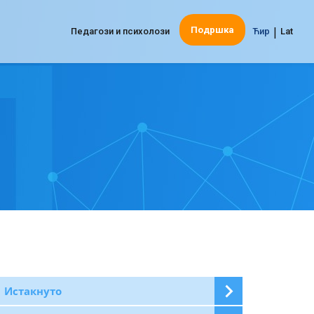
|
Подршка
Педагози и психолози
Ћир
Lat
Истакнуто