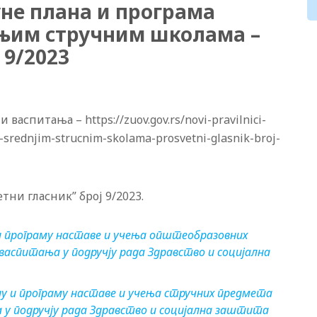
не плана и програма
дњим стручним школама –
 9/2023
аспитања – https://zuov.gov.rs/novi-pravilnici-
-srednjim-strucnim-skolama-prosvetni-glasnik-broj-
тни гласник” број 9/2023.
и програму наставе и учења општеобразовних
васпитања у подручју рада Здравство и социјална
у и програму наставе и учења стручних предмета
 у подручју рада Здравство и социјална заштита