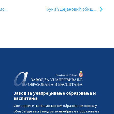
амо
Ђукић Дејановић обишла
ученике у Летњој школи
програмирања
Завод за унапређивање образовања и
васпитања
Све сервисе на Националном образовном порталу
обезбеђује вам Завод за унапређивање образовања