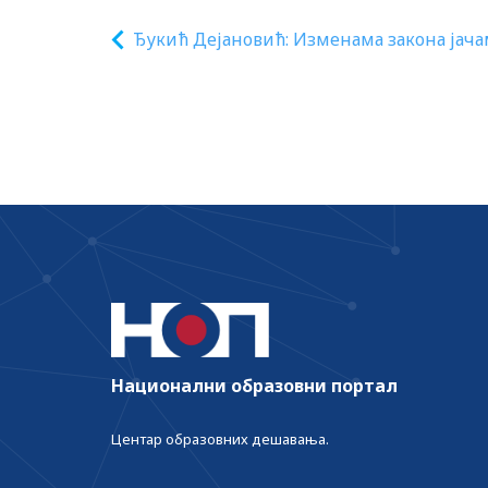
Ђукић Дејановић: Изменама закона јач
васпитну функцију школе
Национални образовни портал
Центар образовних дешавања.