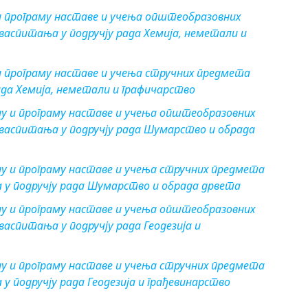
и програму наставе и учења општеобразовних
васпитања у подручју рада Хемија, неметали и
и програму наставе и учења стручних предмета
ада Хемија, неметали и графичарство
у и програму наставе и учења општеобразовних
 васпитања у подручју рада Шумарство и обрада
у и програму наставе и учења стручних предмета
 у подручју рада Шумарство и обрада дрвета
у и програму наставе и учења општеобразовних
аспитања у подручју рада Геодезија и
у и програму наставе и учења стручних предмета
у подручју рада Геодезија и грађевинарство