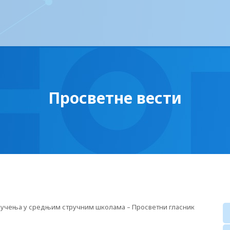
Просветне вести
и учења у средњим стручним школама – Просветни гласник