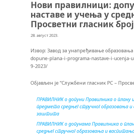
Нови правилници: допу
наставе и учења у сре
Просветни гласник број
28. август 2023.
Извор: Завод за унапређивање образовања и в
dopune-plana-i-programa-nastave-i-ucenja-u
9-2023/
Објављен је “Службени гласник РС – Просве
ПРАВИЛНИК о допуни Правилника о плану 
предмета средњег стручног образовања и 
заштита
ПРАВИЛНИК о допунaмa Правилника о план
средњег стручног образовања и васпитања