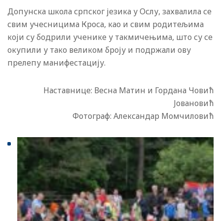
Допунска школа српског језика у Ослу, захвалила се
свим учесницима Кроса, као и свим родитељима
који су бодрили ученике у такмичењима, што су се
окупили у тако великом броју и подржали ову
прелепу манифестацију.
Наставнице: Весна Матин и Гордана Човић
Jовановић
Фотограф: Александар Момчиловић