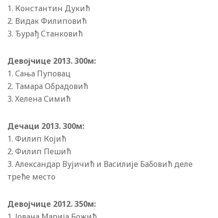
1. Константин Дукић
2. Видак Филиповић
3. Ђурађ Станковић
Девоjчице 2013. 300м:
1. Сања Пуповац
2. Тамара Обрадовић
3. Хелена Симић
Дечаци 2013. 300м:
1. Филип Коjић
2. Филип Пешић
3. Александар Вуjичић и Василиjе Бабовић деле
треће место
Девоjчице 2012. 350м:
1. Jована Мариjа Божић