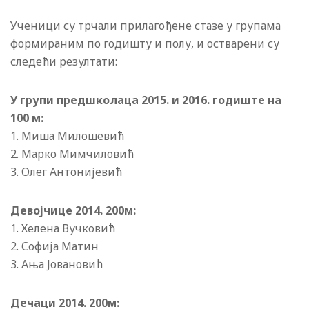
Ученици су трчали прилагођене стазе у групама
формираним по годишту и полу, и остварени су
следећи резултати:
У групи предшколаца 2015.
и 2016. годиште
на
100 м:
1. Миша Милошевић
2. Марко Мимчиловић
3. Олег Антониjевић
Девоjчице 2014. 200м:
1. Хелена Вучковић
2. Софиjа Матин
3. Ања Jовановић
Дечаци 2014. 200м: