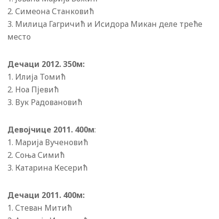
2. Симеона Станковић
3. Милица Гагричић и Исидора Микан деле треће
место
Дечаци 2012. 350м:
1. Илиjа Томић
2. Ноа Пjевић
3. Вук Радовановић
Девоjчице 2011. 400м
:
1. Мариjа Вученовић
2. Соња Симић
3. Катарина Кесерић
Дечаци 2011. 400м:
1. Стеван Митић