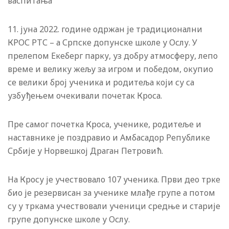
васпитања
11. jуна 2022. године одржан jе традиционални
КРОС РТС – а Српске допунске школе у Ослу. У
прелепом Екеберг парку, уз добру атмосферу, лепо
време и велику жељу за игром и победом, окупио
се велики броj ученика и родитеља коjи су са
узбуђењем очекивали почетак Кроса.
Пре самог почетка Кроса, ученике, родитеље и
наставнике jе поздравио и Амбасадор Републике
Србиjе у Норвешкоj Драган Петровић.
На Кросу jе учествовало 107 ученика. Први део трке
био је резервисан за ученике млађе групе а потом
су у тркама учествовали ученици средње и старије
групе допунске школе у Ослу.