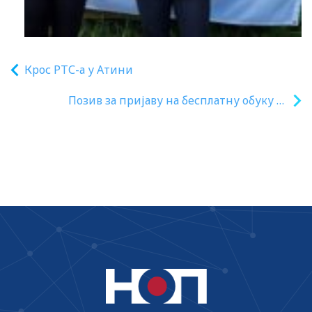
Крос РТС-а у Атини
Позив за пријаву на бесплатну обуку за
менторски рад наставника са
студентима