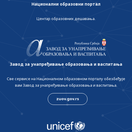
Национални образовни портал
Центар образовних дешавања.
Завод за унапређивање образовања и васпитања
Све сервисе на Националном образовном порталу обезбеђује
вам Завод за унапређивање образовања и васпитања.
zuov.gov.rs