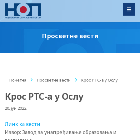
Toggl
Просветне вести
Почетна
/
Просветне вести
/
Крос РТС-а у Ослу
Крос РТС-а у Ослу
20. јун 2022.
Линк ка вести
Извор: Завод за унапређивање образовања и