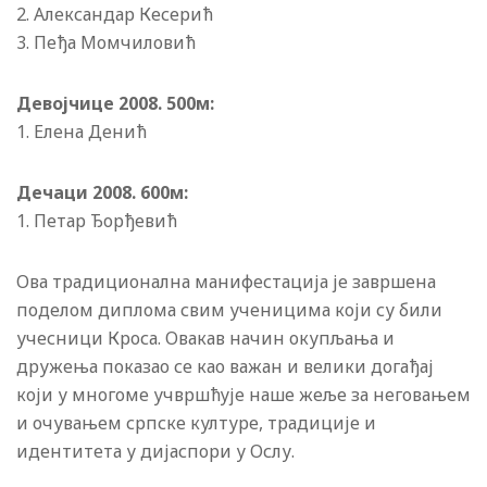
2. Александар Кесерић
3. Пеђа Момчиловић
Девоjчице 2008. 500м:
1. Елена Денић
Дечаци 2008. 600м:
1. Петар Ђорђевић
Ова традиционална манифестациjа jе завршена
поделом диплома свим ученицима коjи су били
учесници Кроса. Овакав начин окупљања и
дружења показао се као важан и велики догађаj
коjи у многоме учвршћуjе наше жеље за неговањем
и очувањем српске културе, традициjе и
идентитета у диjаспори у Ослу.