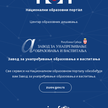
Национални образовни портал
Центар образовних дешавања.
Завод за унапређивање образовања и васпитања
Све сервисе на Националном образовном порталу обезбеђује
вам Завод за унапређивање образовања и васпитања.
zuov.gov.rs