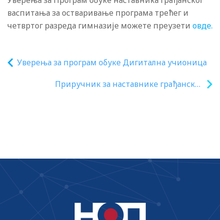
Уверења за Програм обуке наставника грађанског
васпитања за остваривање програма трећег и
четвртог разреда гимназије можете преузети
овде.
Уверења за програм обуке Дигитална учионица
Приручник за наставнике грађанског
васпитања у гимназији