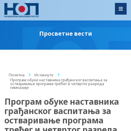
Toggl
Просветне вести
Почетна
/
Истакнуто
/
Програм обуке наставника грађанског васпитања за
остваривање програма трећег и четвртог разреда
гимназије
Програм обуке наставника
грађанског васпитања за
остваривање програма
трећег и четвртог разреда