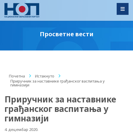
Toggl
Просветне вести
Почетна
/
Истакнуто
/
Приручник за наставнике грађанског васпитања у
гимназији
Приручник за наставнике
грађанског васпитања у
гимназији
4. децембар 2020.