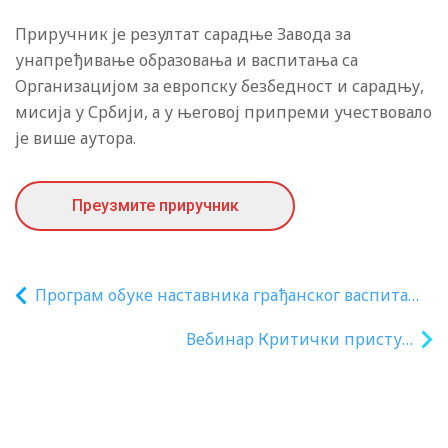
Приручник је резултат сарадње Завода за
унапређивање образовања и васпитања са
Организацијом за европску безбедност и сарадњу,
мисија у Србији, а у његовој припреми учествовало
је више аутора.
Преузмите приручник
Програм обуке наставника грађанског васпитања
за остваривање програма трећег и четвртог
Вебинар Критички приступ
разреда гимназије
информацијама у контексту КОВИД-19
кризе