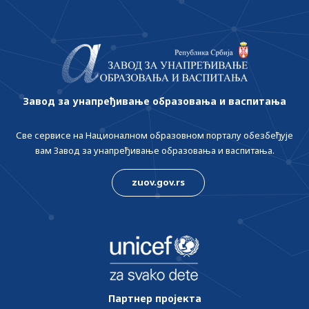
Завод за унапређивање образовања и васпитања
Све сервисе на Националном образовном порталу обезбеђује
вам Завод за унапређивање образовања и васпитања.
zuov.gov.rs
Партнер пројекта