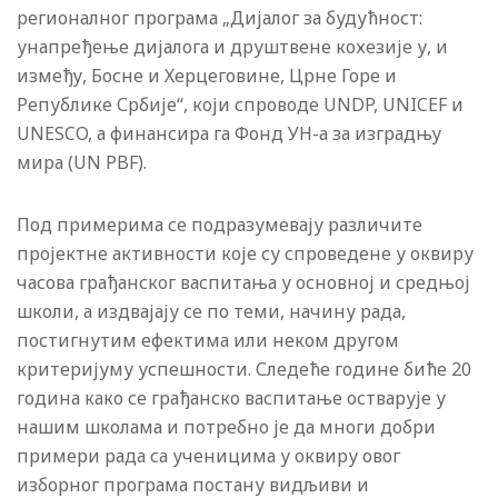
регионалног програма „Дијалог за будућност:
унапређење дијалога и друштвене кохезије у, и
између, Босне и Херцеговине, Црне Горе и
Републике Србије“, који спроводе UNDP, UNICEF и
UNESCO, а финансира га Фонд УН-а за изградњу
мира (UN PBF).
Под примерима се подразумевају различите
пројектне активности које су спроведене у оквиру
часова грађанског васпитања у основноj и средњоj
школи, а издваjаjу се по теми, начину рада,
постигнутим ефектима или неком другом
критериjуму успешности. Следеће године биће 20
година како се грађанско васпитање остваруjе у
нашим школама и потребно jе да многи добри
примери рада са ученицима у оквиру овог
изборног програма постану видљиви и