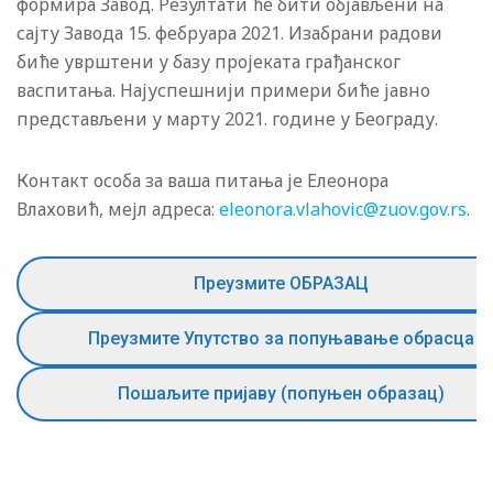
формира Завод. Резултати ће бити објављени на
сајту Завода 15. фебруара 2021. Изабрани радови
биће уврштени у базу пројеката грађанског
васпитања. Најуспешнији примери биће јавно
представљени у марту 2021. године у Београду.
Контакт особа за ваша питања је Елеонора
Влаховић, мејл адреса:
eleonora.vlahovic@zuov.gov.rs
.
Преузмите ОБРАЗАЦ
Преузмите Упутство за попуњавање обрасца
Пошаљите пријаву (попуњен образац)