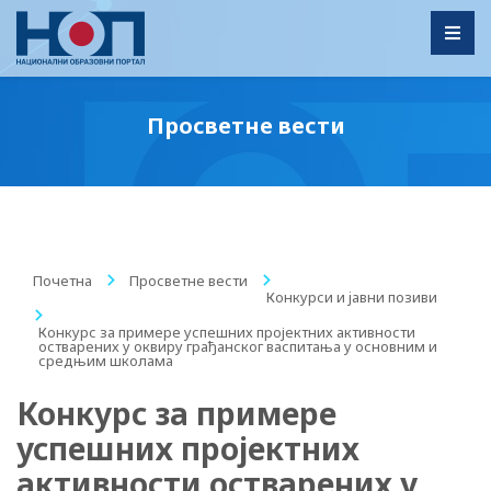
Toggl
Просветне вести
Почетна
/
Просветне вести
/
Конкурси и jавни позиви
/
Конкурс за примере успешних пројектних активности
остварених у оквиру грађанског васпитања у основним и
средњим школама
Конкурс за примере
успешних пројектних
активности остварених у