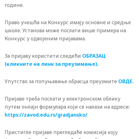
године.
Право учешћа на Конкурс имају основне и средње
школе. Установа може послати више примера на
Конкурс у одвојеним пријавама.
За пријаву користити следећи
ОБРАЗАЦ
(кликните на линк за преузимање).
Упутство за попуњавање обрасца преузмите
ОВДЕ.
Пријаве треба послати у електронском облику
путем онлајн формулара који се налази на адреси:
https://zavod.edu.rs/gradjansko/
Пристигле приjаве прегледаће комисија коју