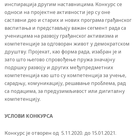
инспирациjа другим наставницима. Конкурс се
односи на проjектне активности jер су оне
саставни део и старих и нових програма грађанског
васпитања и представљаjу важан сегмент рада са
ученицима на развоjу грађанског активизма и
компетенциjе за одговоран живот у демократском
друштву. Проjекат, као форма рада, изабран jе и
зато што његово спровођење пружа значаjну
подршку развоjу и других међупредметних
компетенциjа као што су компетенциjа за учење,
сарадњу, комуникациjу, решавање проблема, рад
са подацима, за предузимљивост или дигиталну
компетенциjу.
УСЛОВИ КОНКУРСА
Конкурс је отворен од 5.11.2020. до 15.01.2021.