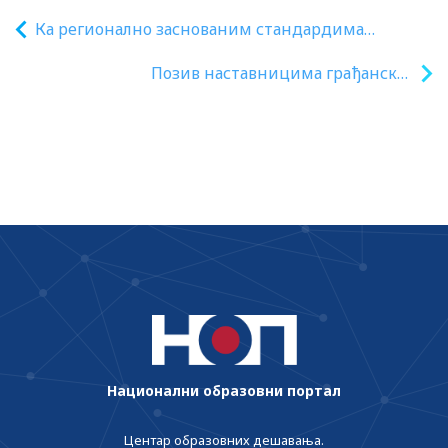
Ка регионално заснованим стандардима
занимања
Позив наставницима грађанског
васпитања у основној школи на
бесплатну онлајн обуку „Људска права и
владавина права“
Национални образовни портал
Центар образовних дешавања.