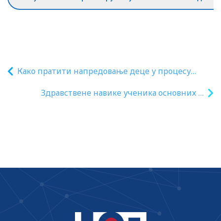
Како пратити напредовање деце у процесу
учења / Помоћ деци у организацији активности
Здравствене навике ученика основних и
у условима учења на даљину
средњих школа у условима ванредног
стања