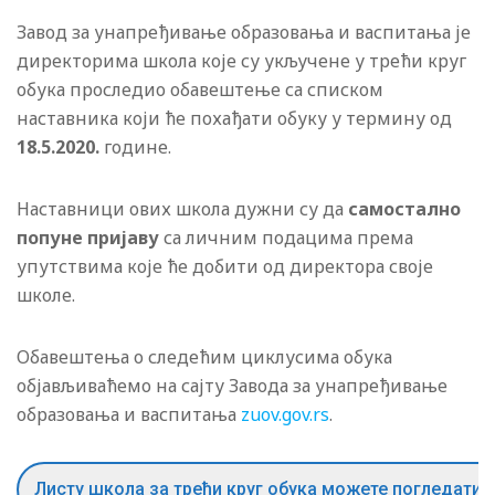
Завод за унапређивање образовања и васпитања је
директорима школа које су укључене у трећи круг
обука проследио обавештење са списком
наставника који ће похађати обуку у термину од
18.5
.2020.
године.
Наставници ових школа дужни су да
самостално
попуне пријаву
са личним подацима према
упутствима које ће добити од директора своје
школе.
Обавештења о следећим циклусима обука
објављиваћемо на сајту Завода за унапређивање
образовања и васпитања
zuov.gov.rs
.
Листу школа за трећи круг обука можете погледати 