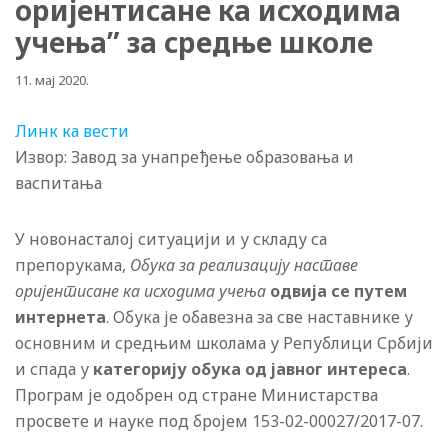
оријентисане ка исходима
учења” за средње школе
11. мај 2020.
Линк ка вести
Извор: Завод за унапређење образовања и
васпитања
У новонасталој ситуацији и у складу са
препорукама,
Обука за реализацију наставе
оријентисане ка исходима учења
одвија се путем
интернета
. Обука је обавезна за све наставнике у
основним и средњим школама у Републици Србији
и спада у
категорију обука од јавног интереса
.
Програм је одобрен од стране Министарства
просвете и науке под бројем 153-02-00027/2017-07.