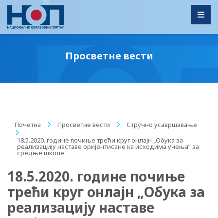
Toggl
Просветне вести
Почетна
/
Просветне вести
/
Стручно усавршавање
/
18.5.2020. године почиње трећи круг онлајн „Обука за
реализацију наставе оријентисане ка исходима учења” за
средње школе
18.5.2020. године почиње
трећи круг онлајн „Обука за
реализацију наставе