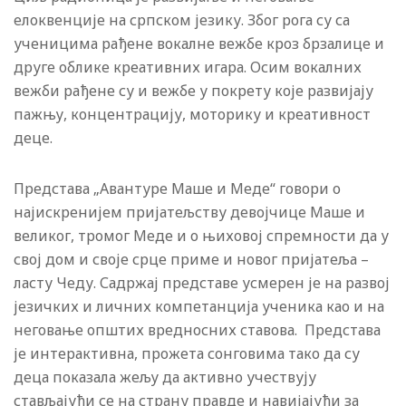
елоквенције на српском језику. Због рога су са
ученицима рађене вокалне вежбе кроз брзалице и
друге облике креативних игара. Осим вокалних
вежби рађене су и вежбе у покрету које развијају
пажњу, концентрацију, моторику и креативност
деце.
Представа „Авантуре Маше и Меде“ говори о
најискренијем пријатељству девојчице Маше и
великог, тромог Меде и о њиховој спремности да у
свој дом и своје срце приме и новог пријатеља –
ласту Чеду. Садржај представе усмерен је на развој
језичких и личних компетанција ученика као и на
неговање општих вредносних ставова. Представа
је интерактивна, прожета сонговима тако да су
деца показала жељу да активно учествују
стављајући се на страну правде и навијајући за