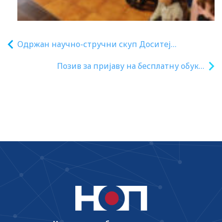
Одржан научно-стручни скуп Доситеј
Обрадовић у школским програмима и наставној
Позив за пријаву на бесплатну обуку:
пракси
Подршка наставницима у реализацији
изборних програма у области природних
наука у гимназији