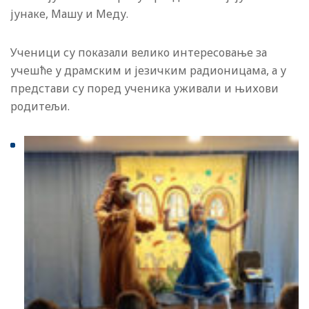
јунаке, Машу и Меду.
Ученици су показали велико интересовање за
учешће у драмским и језичким радионицама, а у
представи су поред ученика уживали и њихови
родитељи.