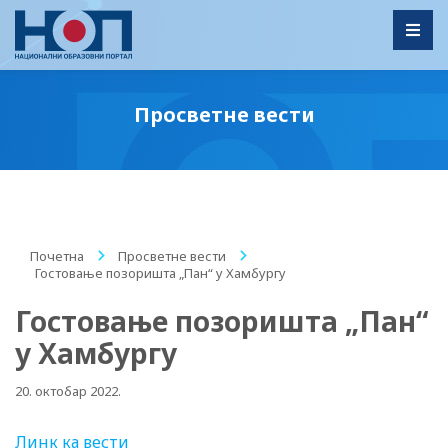
Toggl
Просветне вести
Почетна
/
Просветне вести
/
Гостовање позоришта „Пан“ у Хамбургу
Гостовање позоришта „Пан“
у Хамбургу
20. октобар 2022.
Линк ка вести