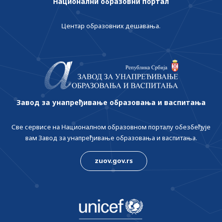
Национални образовни портал
Центар образовних дешавања.
Завод за унапређивање образовања и васпитања
Све сервисе на Националном образовном порталу обезбеђује
вам Завод за унапређивање образовања и васпитања.
zuov.gov.rs