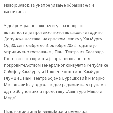
Извор: Завод за унапређивање образовања и
васпитања
У добром расположењу и уз разноврсне
активности је протекао почетак школске године
Допунске наставе на српском језику у Хамбургу.
Од 30. септембра до 3. октобра 2022. године је
уприличено гостовање „ Пан“ Театра из Београда.
Гостовање позоришта је организовано под
покровитељством Генералног конзулата Републике
Србије у Хамбургу и Црквене општине Хамбург.
Глумци „ Пан“ театра Бојана Ђурашковић и Марко
Милошевић су одржали две радионице у групама
од по 30 ученика и представу „Авантуре Маше и
Меде“.
Циљ радионица је развијање и неговање