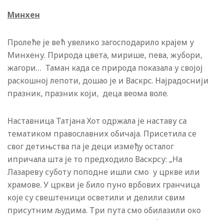
Минхен
Пролеће је већ увелико загосподарило крајем у
Минхену. Природа цвета, мирише, пева, жубори,
жагори… Таман када се природа показала у својој
раскошној лепоти, дошао је и Васкрс. Најрадоснији
празник, празник који, деца веома воле.
Наставница Татјана Хот одржала је наставу са
тематиком православних обичаја. Присетила се
свог детињства па је деци између осталог
ипричала шта је то предходило Васкрсу: „На
Лазареву суботу поподне ишли смо у цркве или
храмове. У цркви је било пуно врбових гранчица
које су свештеници осветили и делили свим
присутним људима. Три пута смо обилазили око