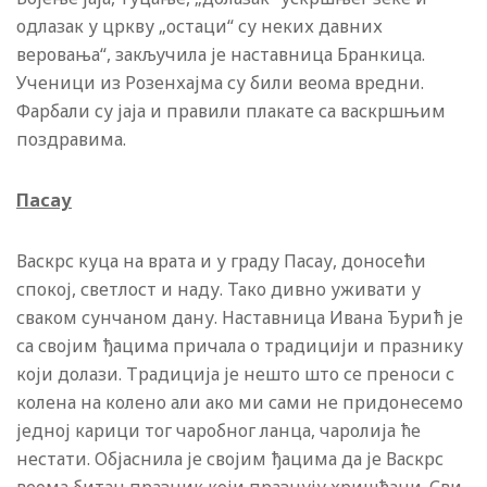
одлазак у цркву „остаци“ су неких давних
веровања“, закључила је наставница Бранкица.
Ученици из Розенхајма су били веома вредни.
Фарбали су јаја и правили плакате са васкршњим
поздравима.
Пасау
Васкрс куца на врата и у граду Пасау, доносећи
спокој, светлост и наду. Тако дивно уживати у
сваком сунчаном дану. Наставница Ивана Ђурић је
са својим ђацима причала о традицији и празнику
који долази. Традиција је нешто што се преноси с
колена на колено али ако ми сами не придонесемо
једној карици тог чаробног ланца, чаролија ће
нестати. Објаснила је својим ђацима да је Васкрс