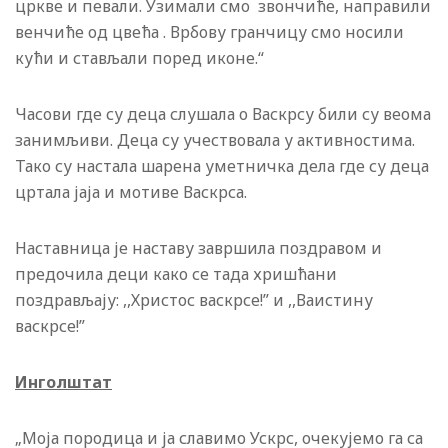
цркве и певали. Узимали смо звончиће, направили
венчиће од цвећа . Врбову гранчицу смо носили
кући и стављали поред иконе.“
Часови где су деца слушала о Васкрсу били су веома
занимљиви. Деца су учествовала у активностима.
Тако су настала шарена уметничка дела где су деца
цртала јаја и мотиве Васкрса.
Наставница је наставу завршила поздравом и
предочила деци како се тада хришћани
поздрављају: ,,Христос васкрсе!” и ,,Ваистину
васкрсе!”
Инголштат
„Моја породица и ја славимо Ускрс, очекујемо га са