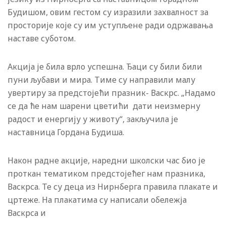
Будишом, овим гестом су изразили захвалност за
просторије које су им уступљене ради одржавања
наставе суботом.
Акција је била врло успешна. Ђаци су били били
пуни љубави и мира. Тиме су направили малу
увертиру за предстојећи празник- Васкрс. „Надамо
се да ће нам шарени цветићи дати неизмерну
радост и енергију у животу“, закључила је
наставница Гордана Будиша.
Након радне акције, наредни школски час био је
проткан тематиком предстојећег нам празника,
Васкрса. Те су деца из Нирнберга правила плакате и
цртеже. На плакатима су написали обележја
Васкрса и