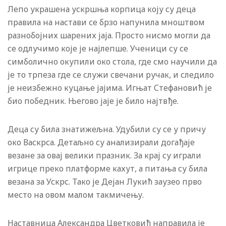
Лепо украшена ускршња корпица коју су деца
правила на настави се брзо напунила мноштвом
разнобојних шарених јаја. Просто нисмо могли да
се одлучимо које је најлепше. Ученици су се
симболично окупили око стола, где смо научили да
је то трпеза где се служи свечани ручак, и следило
је неизбежно куцање јајима. Игњат Стефановић је
био победник. Његово јаје је било најтвђе.
Деца су била знатижељна. Удубили су се у причу
око Васкрса. Детаљно су анализирали догађаје
везане за овај велики празник. За крај су играли
игрице преко платформе кахут, а питања су била
везана за Ускрс. Тако је Дејан Лукић заузео прво
место на овом малом такмичењу.
Наставница Александра Цветковић направила је