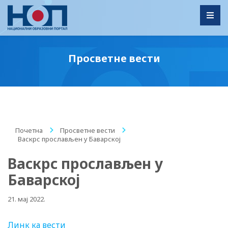
Toggl
Просветне вести
Почетна
/
Просветне вести
/
Baскрс прослављен у Баварској
Baскрс прослављен у
Баварској
21. мај 2022.
Линк ка вести