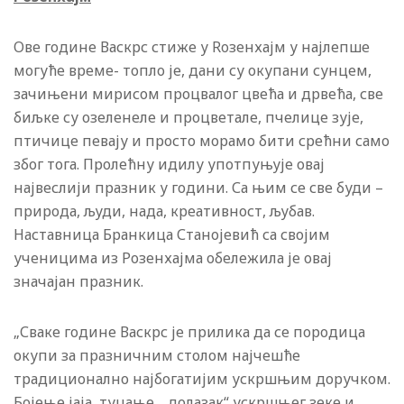
Ове године Васкрс стиже у Roзенхајм у најлепше
могуће време- топло је, дани су окупани сунцем,
зачињени мирисом процвалог цвећа и дрвећа, све
биљке су озеленеле и процветале, пчелице зује,
птичице певају и просто морамо бити срећни само
због тога. Пролећну идилу употпуњује овај
највеслији празник у години. Са њим се све буди –
природа, људи, нада, креативност, љубав.
Наставница Бранкица Станојевић са својим
ученицима из Розенхајма обележила је овај
значајан празник.
„Сваке године Васкрс је прилика да се породица
окупи за празничним столом најчешће
традиционално најбогатијим ускршњим доручком.
Бојење јаја, туцање, „долазак“ ускршњег зеке и