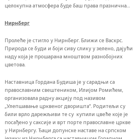
целокупна атмосфера буде баш права празнична…
Нирнберг
Пролеће је стигло у Нирнберг. Ближи се Васкрс.
Природа се буди и боји сиву слику у зелено, дајући
наду која је прошарана мноштвом разнобојних
цветова.
Наставница Гордана Будиша је у сарадњи са
православним свештеником, Илијом Ромићем,
организовала радну акцију под називом
„Улепшавање црквеног дворишта“. Родитељи су
били врло дарежљиви те су купили цвеће које је
посађено у саксије и врт порте православне цркве
у Нирнбергу. Ђаци допунске наставе на српском
језику из Нирнберга са наставницом Горадном