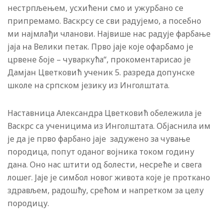
нестрпљењем, усхићени смо и ужурбано се
припремамо. Васкрсу се сви радујемо, а посебно
ми најмлађи чланови. Највише нас радује фарбање
јаја на Велики петак. Прво јаје које офарбамо је
црвене боје – чуваркућа“, прокоментарисао је
Дамјан Цветковић ученик 5. разреда допунске
школе на српском језику из Инголштата.
Наставница Александра Цветковић обележила је
Васкрс са ученицима из Инголштата. Објаснила им
је да је прво фарбано јаје задужено за чување
породица, попут оданог војника током годину
дана. Оно нас штити од болести, несреће и свега
лошег. Јаје је симбол новог живота које је проткано
здрављем, радошћу, срећом и напретком за целу
породицу.