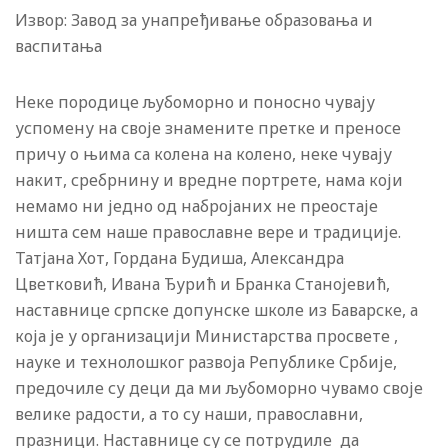
Извор: Завод за унапређивање образовања и
васпитања
Неке породице љубоморно и поносно чувају
успомену на своје знамените претке и преносе
причу о њима са колена на колено, неке чувају
накит, сребрнину и вредне портрете, нама који
немамо ни једно од набројаних не преостаје
ништа сем наше православне вере и традиције.
Татјана Хот, Гордана Будиша, Александра
Цветковић, Ивана Ђурић и Бранка Станојевић,
наставнице српске допунске школе из Баварске, а
која је у организацији Министарства просвете ,
науке и технолошког развоја Републике Србије,
предочиле су деци да ми љубоморно чувамо своје
велике радости, а то су наши, православни,
празници. Наставнице су се потрудиле да