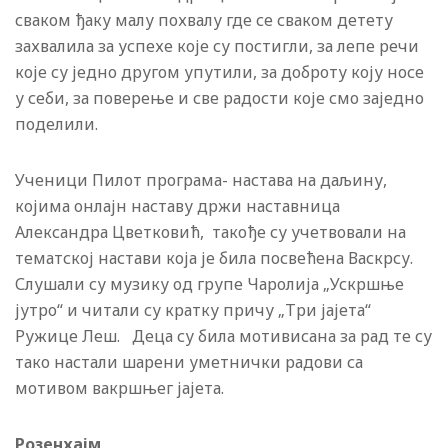
сваком ђаку малу похвалу где се сваком детету
захвалила за успехе које су постигли, за лепе речи
које су једно другом упутили, за доброту коју носе
у себи, за поверење и све радости које смо заједно
поделили.
Ученици Пилот програма- настава на даљину,
којима онлајн наставу држи наставница
Александра Цветковић, такође су учетвовали на
тематској настави која је била посвећена Васкрсу.
Слушали су музику од групе Чаролија „Ускршње
јутро“ и читали су кратку причу „Три јајета“
Ружице Леш. Деца су била мотивисана за рад те су
тако настали шарени уметнички радови са
мотивом вакршњег јајета.
Розенхајм