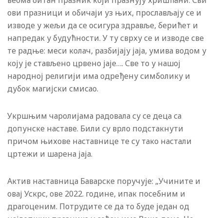
веома битан празник који празнују хришћани. Сви
ови празници и обичаји уз њих, прослављају се и
изводе у жељи да се осигура здравље, берићет и
напредак у будућности. У ту сврху се и изводе све
те радње: меси колач, разбијају јаја, умива водом у
коју је стављено црвено јаје…. Све то у нашој
народној религији има одређену симболику и
дубок магијски смисао.
Укршњим чаролијама радовала су се деца са
допунске наставе. Били су врло подстакнути
причом њихове наставнице те су тако настали
цртежи и шарена јаја.
Актив наставница Баварске поручује: „Учините и
овај Ускрс, ове 2022. године, ипак посебним и
драгоценим. Потрудите се да то буде један од