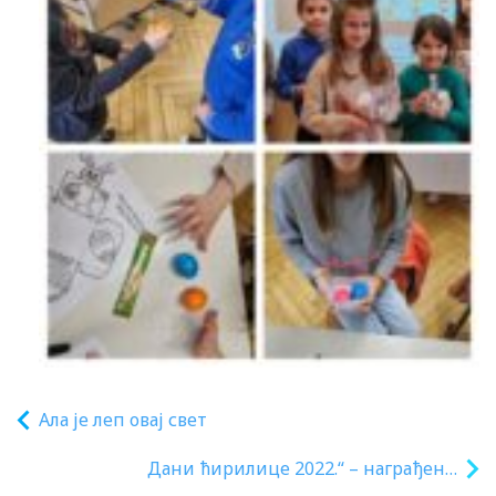
Ала је леп овај свет
Дани ћирилице 2022.“ – награђени
ученици у Немачкој