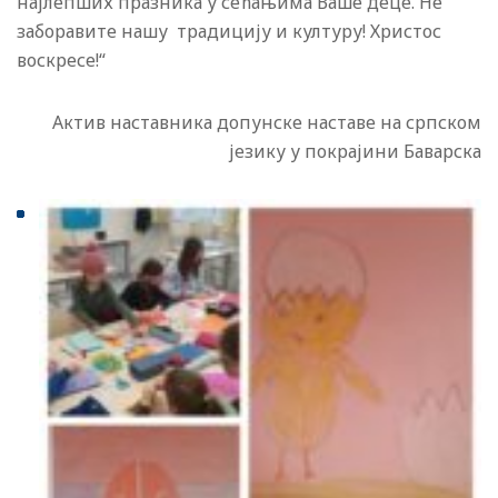
најлепших празника у сећањима Ваше деце. Не
заборавите нашу традицију и културу! Христос
воскресе!“
Актив наставника допунске наставе на српском
језику у покрајини Баварска