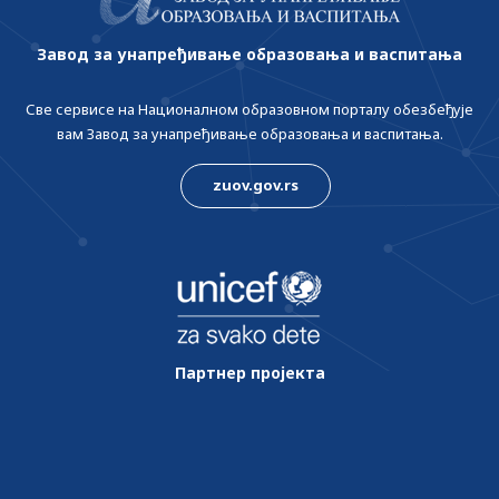
Завод за унапређивање образовања и васпитања
Све сервисе на Националном образовном порталу обезбеђује
вам Завод за унапређивање образовања и васпитања.
zuov.gov.rs
Партнер пројекта