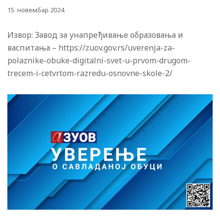
15. новембар 2024.
Извор: Завод за унапређивање образовања и
васпитања – https://zuov.gov.rs/uverenja-za-
polaznike-obuke-digitalni-svet-u-prvom-drugom-
trecem-i-cetvrtom-razredu-osnovne-skole-2/