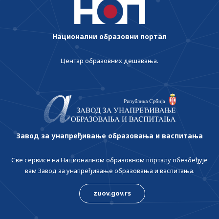
Национални образовни портал
Центар образовних дешавања.
Завод за унапређивање образовања и васпитања
Све сервисе на Националном образовном порталу обезбеђује
вам Завод за унапређивање образовања и васпитања.
zuov.gov.rs