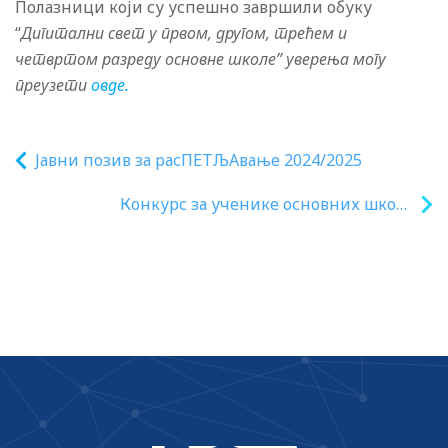
Полазници који су успешно завршили обуку
“
Дигитални свет у првом, другом, трећем и
четвртом разреду основне школе” уверења могу
преузети
овде.
Јавни позив за расПЕТЉАвање 2024/2025
Конкурс за ученике основних школа
„Наш војник, наш херој“