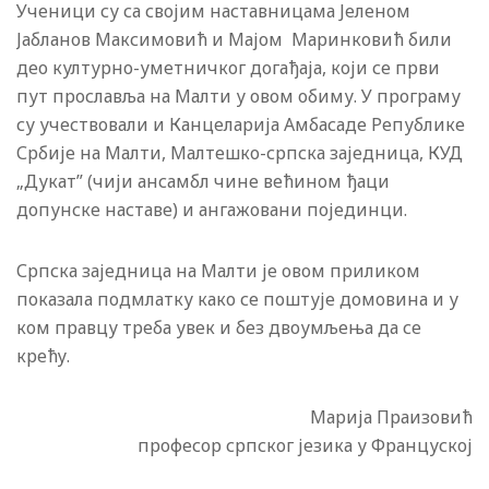
Ученици су са својим наставницама Јеленом
Јабланов Максимовић и Мајом Маринковић били
део културно-уметничког догађаја, који се први
пут прославља на Малти у овом обиму. У програму
су учествовали и Канцеларија Амбасаде Републике
Србије на Малти, Малтешко-српска заједница, КУД
„Дукат” (чији ансамбл чине већином ђаци
допунске наставе) и ангажовани појединци.
Српска заједница на Малти је овом приликом
показала подмлатку како се поштује домовина и у
ком правцу треба увек и без двоумљења да се
крећу.
Марија Праизовић
професор српског језика у Француској