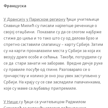
Француска
У Дрансију у Париском региону
ђаци учитељице
Славице Милић су писали најлепше реченице о
својој отаџбини. Показали су да се слогом најбрже
стиже до циља и то тако што су од делова брзо и
спретно саставили слагалицу – карту Србије. Затим
су на карти проналазили места у Србији за која их
везују драге особе и сећања. Такође, потрудили су
се да стари занати не забораве. Вредне дечје руке
су правиле посуђе од глине. Разговарало се о
грнчарству и колико је оно још увек заступљено у
Србији. На крају су се сви засладили палачинкама,
које су маме са љубављу припремиле.
У Ници
су ђаци са учитељицом Радмилом