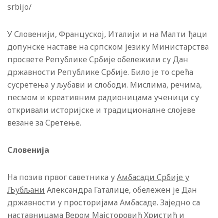
srbijo/
У Словенији, Француској, Италији и на Малти ђаци
допунске наставе на српском језику Министарства
просвете Републике Србије обележили су Дан
државности Републике Србије. Било је то срећа
сусретења у љубави и слободи. Мислима, речима,
песмом и креативним радионицама ученици су
откривали историјске и традиционалне слојеве
везане за Сретење.
Словенија
На позив првог саветника у
Амбасади Србије у
Љубљани
Александра Гаталице, обележен је Дан
државности у просторијама Амбасаде. Заједно са
наставницама Вером Мајсторовић Христић и