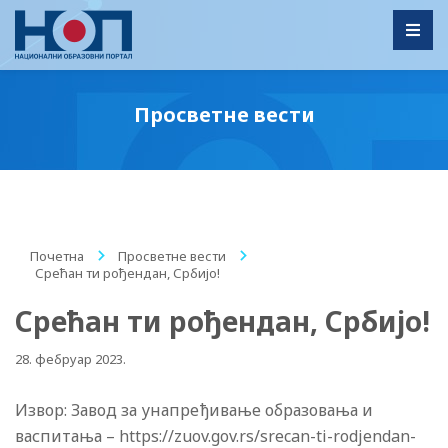
Toggl
Просветне вести
Почетна
/
Просветне вести
/
Срећан ти рођендан, Србијо!
Срећан ти рођендан, Србијо!
28. фебруар 2023.
Извор: Завод за унапређивање образовања и
васпитања – https://zuov.gov.rs/srecan-ti-rodjendan-