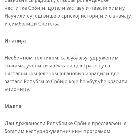
Савковић са радошћу стварал рођенданске
честитке Србији, цртали заставу и певали химну.
Научили су још више о српској историји и о значају
и симболици Сретења.
Италија
Необичном техником, са љубављу, удруженим
снагама, ученици из
Басана дел Грапе
су са
наставницом Јеленом Јовановић израдили две
заставе Републике Србије које ће убудуће красити
учионицу.
Малта
Дан државности Републике Србије прослављен је
богатим културно-уметничким програмом.