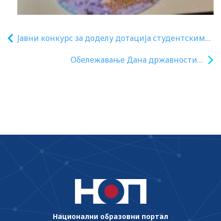
Јавни конкурс за доделу дотација студентским
удружењима за реализацију програма, односно
Обележавање Дана државности у
делова програма од општег интереса за
Норвешкој
студенте у 2023. години
Национални образовни портал