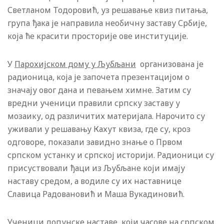
Светланом Тодоровић, уз решавање квиз питања,
група ђака је направила необичну заставу Србије,
која ће красити просторије ове институције.
У
Парохијском дому у Љубљани
организована је
радионица, која је започета презентацијом о
значају овог дана и певањем химне. Затим су
вредни ученици правили српску заставу у
мозаику, од различитих материјала. Нарочито су
уживали у решавању Кахут квиза, где су, кроз
одговоре, показали завидно знање о Првом
српском устанку и српској историји. Радионици су
присуствовали ђаци из Љубљане који имају
наставу средом, а водиле су их наставнице
Славица Радовановић и Маша Вукадиновић.
Ученици допунске наставе, који часове на српском