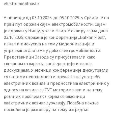
elektromobilnosti/
У периоду од 03.10.2025. до 05.10.2025. у Србији је по
први пут одржан сајам електромобилности. Сајам
је одржан у Нишу, у хали Чаир. У оквиру сајма дана
03.10.2025. одржана је конференција „Balkan Fleet”,
панел и дискусија на тему модернизације и
управљања флотама у доба електромобилности.
Представници Завода су присуствовали како
свечаном отварању, конференцији и панел
дискусијама. Учесници конференције дискутовали
су на тему неопходности преласка на употребу
електричних возила и предностима електричних у
односу на возила са СУС моторима али и на тему
реалних проблема са којим се власници
електричних возила суочавају. Посебна пажња
посвећена је разговору на тему изградње