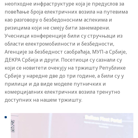
неопходне инфраструктуре која је предуслов за
повећање броја електричних возила на путевима
као разговору о безбедоносним аспекима и
ризицима који не смеју бити занемарени.
Учесници конференције били су стручњаци из
области електромобилности и безбедности,
Агенције за безбедност саобраћаја, МУП-а Србије,
ДЕКРА Србија и други. Посетиоци су сазнали су
који се новитети очекују на тржишту Републике
Србије у наредне две до три године, а били су у
прилици и да виде моделе путничких и
комерцијалних електричних возила тренутно
доступних на нашем тржишту.