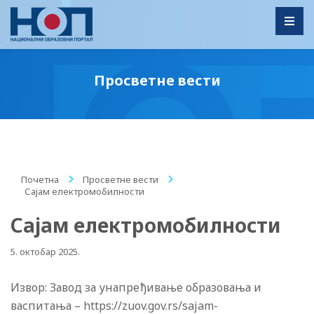
Toggl
Просветне вести
Почетна
/
Просветне вести
/
Сајам електромобилности
Сајам електромобилности
5. октобар 2025.
Извор: Завод за унапређивање образовања и
васпитања – https://zuov.gov.rs/sajam-