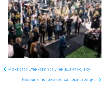
Министар Станковић са ученицима који су
победили на Европском такмичењу у познавању
Национално такмичење: компетенције
саобраћајних прописа
за демократску културу и
међупредметни приступ – примена у
пракси