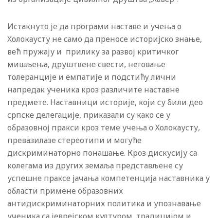
Истакнуто је да програми наставе и учења о
Холокаусту не само да преносе историјско знање,
већ пружају и прилику за развој критичког
мишљења, друштвене свести, неговање
толеранције и емпатије и подстићу лични
напредак ученика кроз различите наставне
предмете. Наставници историје, који су били део
српске делегације, приказали су како се у
образовној пракси кроз теме учења о Холокаусту,
превазилазе стереотипи и могуће
дискриминаторно понашање. Кроз дискусију са
колегама из других земаља представљене су
успешне праксе јачања компетенција наставника у
области примене образовних
антидискриминаторних политика и упознавање
ученика са јеврејском културом, традицијом и