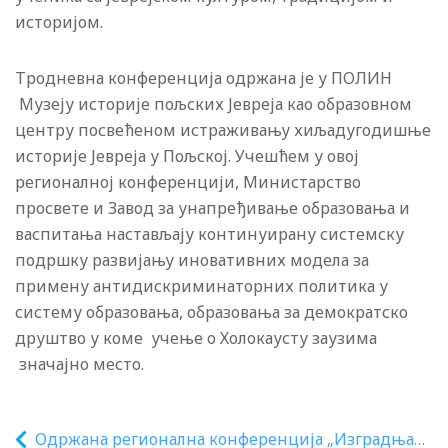
историјом.
Тродневна конференција одржана је у ПОЛИН
Музеју историје пољских Јевреја као образовном
центру посвећеном истраживању хиљадугодишње
историје Јевреја у Пољској. Учешћем у овој
регионалној конференцији, Министарство
просвете и Завод за унапређивање образовања и
васпитања настављају континуирану системску
подршку развијању иновативних модела за
примену антидискриминаторних политика у
систему образовања, образовања за демократско
друштво у коме учење о Холокаусту заузима
значајно место.
Одржана регионална конференција „Изградња