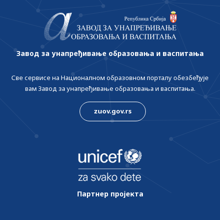
Завод за унапређивање образовања и васпитања
Све сервисе на Националном образовном порталу обезбеђује
вам Завод за унапређивање образовања и васпитања.
zuov.gov.rs
Партнер пројекта