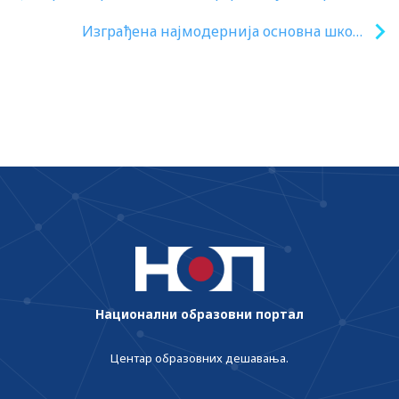
сигурнијих школа кроз континуирану
Изграђена најмодернија основна школа
имплементацију програма превенције“
и вртић у Београду у комплексу „Београд
на води“
Национални образовни портал
Центар образовних дешавања.