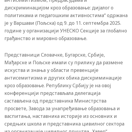
дискриминацијом кроз образовање: дијалог о
политикама и педагошким активностима“ одржана
је у Варшави (Пољска) од 9. до 11. септембра 2025.
године у организацији УНЕСКО Секције за глобално
грађанство и мировно образовање.
Представници Словачке, Бугарске, Србије,
Мађарске и Пољске имали су прилику да размене
искуства и знања у области превенције
антисемитизма и других обика дискриминације
кроз образовање. Републику Србију је на овој
конференцији представљала делегација
састављена од представника Министрства
просвете, Завода за унапређивање образовања и
васпитања, наставника историје из основних и
средњих школа и представника цивилног сектора
из организације цивилног друштва „Хавер“.