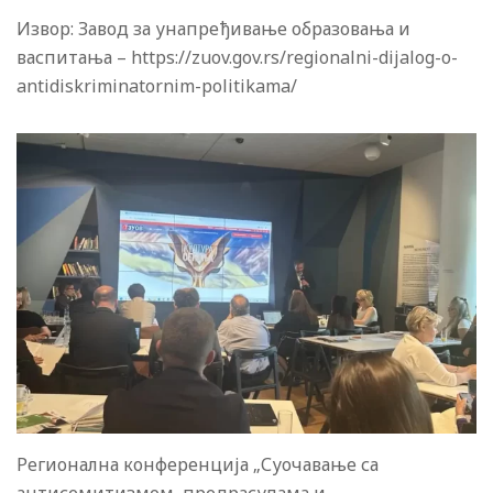
Извор: Завод за унапређивање образовања и
васпитања – https://zuov.gov.rs/regionalni-dijalog-o-
antidiskriminatornim-politikama/
Регионална конференција „Суочавање са
антисемитизмом, предрасудама и