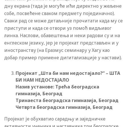
дну екрана (тада је могуће ићи директно у жељене
собе, посвећене сваком предмету појединачно).
Сваки рад се може детаљније прочитати када му се
приступи и када се отвори уз помоћ видљивог
линка. Наслови, обавештења и неки радови су и на
енглеском језику, јер је пројекат представљен и у
иностранству (на Еразмус семинару у Хагу као
добар пример примене дигитализације у настави).
Пројекат „Шта би нам недостајало?“ – ШТА
БИ НАМ НЕДОСТАЈАЛО
Назив установе: Трећа београдска
гимназија, Београд
Тринаеста београдска гимназија, Београд
Четврта београдска гимназија, Београд
Пројекат је обухватио сарадњу и заједничке
активности ученика и наставника три београдске