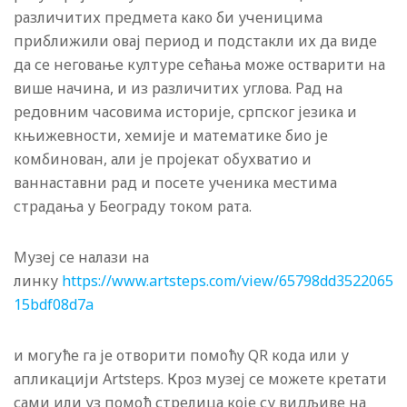
различитих предмета како би ученицима
приближили овај период и подстакли их да виде
да се неговање културе сећања може остварити на
више начина, и из различитих углова. Рад на
редовним часовима историје, српског језика и
књижевности, хемије и математике био је
комбинован, али је пројекат обухватио и
ваннаставни рад и посете ученика местима
страдања у Београду током рата.
Музеј се налази на
линку
https://www.artsteps.com/view/65798dd3522065
15bdf08d7a
и могуће га је отворити помоћу QR кода или у
апликацији Artsteps. Кроз музеј се можете кретати
сами или уз помоћ стрелица које су видљиве на