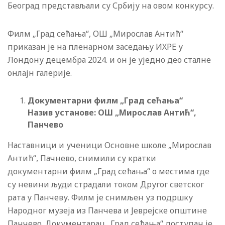
Београд представљали су Србију на овом конкурсу.
Филм „Град сећања“, ОШ „Мирослав Антић“
приказан је на пленарном заседању ИХРЕ у
Лондону децембра 2024. и он је уједно део сталне
онлајн галерије.
Документарни филм „Град сећања“
Назив установе: ОШ „Мирослав Антић“,
Панчево
Наставници и ученици Основне школе „Мирослав
Антић“, Пачнево, снимили су кратки
документарни филм „Град сећања“ о местима где
су невини људи страдали током Другог светског
рата у Панчеву. Филм је снимљен уз подршку
Народног музеја из Панчева и Јеврејске општине
Панчево. Документарац „Град сећања“ доступан је