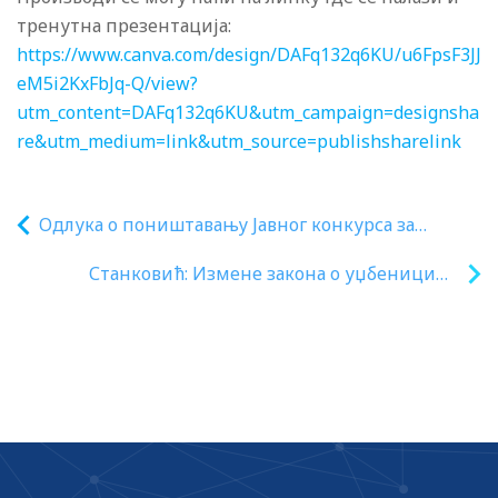
тренутна презентација:
https://www.canva.com/design/DAFq132q6KU/u6FpsF3JJ
eM5i2KxFbJq-Q/view?
utm_content=DAFq132q6KU&utm_campaign=designsha
re&utm_medium=link&utm_source=publishsharelink
Одлука о поништавању Јавног конкурса за
доделу средстава за подстицање програма или
Станковић: Измене закона о уџбеницима
недостајућег дела средстава за финансирање
важне су и за просвету и за културу наше
програма од јавног интереса значајних за
земље
предуниверзитетско образовање која реализују
удружења у 2025.години