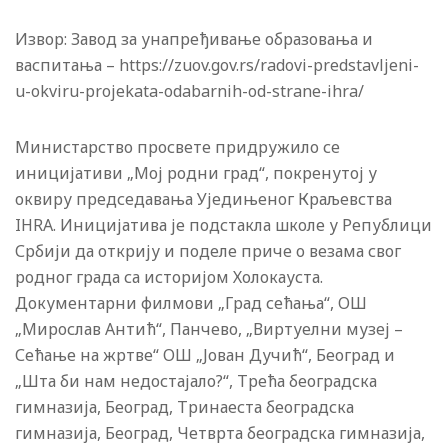
Извор: Завод за унапређивање образовања и
васпитања – https://zuov.gov.rs/radovi-predstavljeni-
u-okviru-projekata-odabarnih-od-strane-ihra/
Министарство просвете придружило се
иницијативи „Мој родни град“, покренутој у
оквиру председавања Уједињеног Краљевства
IHRA. Иницијатива је подстакла школе у ​​Републици
Србији да открију и поделе приче о везама свог
родног града са историјом Холокауста.
Документарни филмови „Град сећања“, ОШ
„Мирослав Антић“, Панчево, „Виртуелни музеј –
Сећање на жртве“ ОШ „Јован Дучић“, Београд и
„Шта би нам недостајало?“, Трећа београдска
гимназија, Београд, Тринаеста београдска
гимназија, Београд, Четврта београдска гимназија,