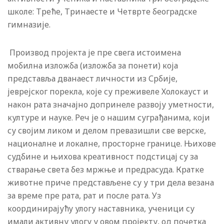
школе: Треће, Тринаесте и Четврте београдске
гимназије.
Производ пројекта је пре свега истоимена
мобилна изложба (изложба за понети) која
представља дванаест личности из Србије,
јеврејског порекла, које су преживеле Холокауст и
након рата значајно допринеле развоју уметности,
културе и науке. Реч је о нашим суграђанима, који
су својим ликом и делом превазишли све верске,
националне и локалне, просторне границе. Њихове
судбине и њихова креативност подстицај су за
стварање света без мржње и предрасуда. Кратке
животне приче представљене су у три дела везана
за време пре рата, рат и после рата. Уз
координирајућу улогу наставника, ученици су
имали активну улогу у овом пројекту, од почетка