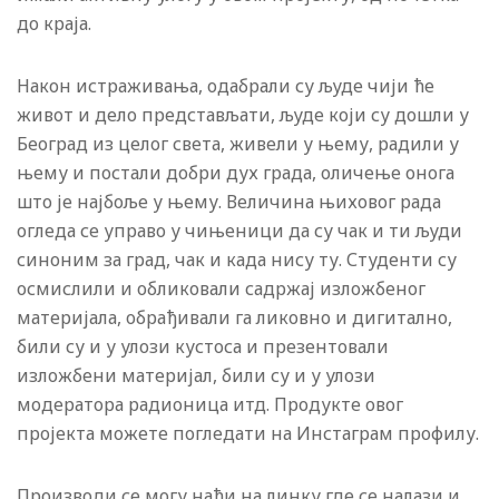
до краја.
Након истраживања, одабрали су људе чији ће
живот и дело представљати, људе који су дошли у
Београд из целог света, живели у њему, радили у
њему и постали добри дух града, оличење онога
што је најбоље у њему. Величина њиховог рада
огледа се управо у чињеници да су чак и ти људи
синоним за град, чак и када нису ту. Студенти су
осмислили и обликовали садржај изложбеног
материјала, обрађивали га ликовно и дигитално,
били су и у улози кустоса и презентовали
изложбени материјал, били су и у улози
модератора радионица итд. Продукте овог
пројекта можете погледати на Инстаграм профилу.
Производи се могу наћи на линку где се налази и