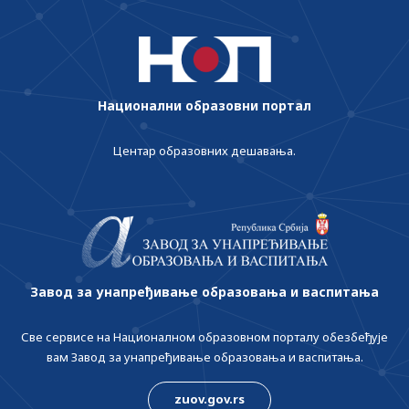
Национални образовни портал
Центар образовних дешавања.
Завод за унапређивање образовања и васпитања
Све сервисе на Националном образовном порталу обезбеђује
вам Завод за унапређивање образовања и васпитања.
zuov.gov.rs