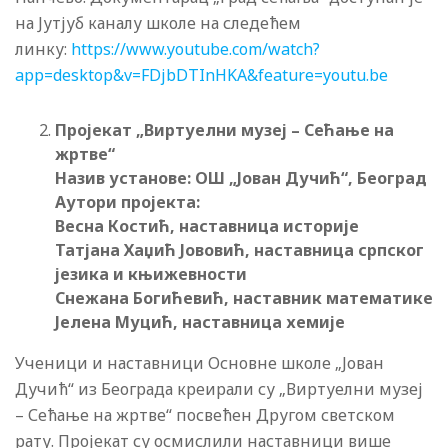
на Јутјуб каналу школе на следећем
линку:
https://www.youtube.com/watch?
app=desktop&v=FDjbDTInHKA&feature=youtu.be
Пројекат „Виртуелни музеј – Сећање на
жртве“
Назив установе: ОШ „Јован Дучић“, Београд
Аутори пројекта:
Весна Костић, наставница историје
Татјана Хаџић Јововић, наставница српског
језика и књижевности
Снежана Богићевић, наставник математике
Јелена Муцић, наставница хемије
Ученици и наставници Основне школе „Јован
Дучић“ из Београда креирали су „Виртуелни музеј
– Сећање на жртве“ посвећен Другом светском
рату. Пројекат су осмислили наставници више