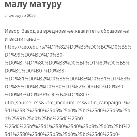
малу матуру
5. фебруар 2026.
Извор: Завод за вредновање квалитета образовања
и васпитања –
https://ceo.edu.rs/%D1%82%D0%B5%D0%BC%D0%B5%
D1%99%D0%BD%D0%B0-
%D0%BF%D1%80%D0%B8%D0%BF%D1%80%D0%B5%
D0%BC%D0%B0-%D0%B8-
%D1%81%D0%B2%D0%B5%D0%BE%D0%B1%D1%83%
D1%85%D0%B2%D0%B0%D1%82%D0%BD%D0%B0-
%D0%BF%D0%BE%D0%B4%D1%80/?
utm_source=rss&utm_medium=rss&utm_campaign=%2
5d1%2582%25d0%25b5%25d0%25bc%25d0%25b5%25d
1%2599%25d0%25bd%25d0%25b0-
%25d0%25bf%25d1%2580%25d0%25b8%25d0%25bf%2
5d1%2580%25d0%25b5%25d0%25bc%25d0%25b0-