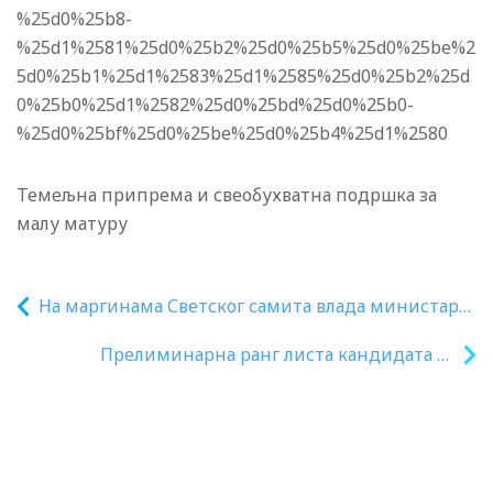
%25d0%25b8-
%25d1%2581%25d0%25b2%25d0%25b5%25d0%25be%2
5d0%25b1%25d1%2583%25d1%2585%25d0%25b2%25d
0%25b0%25d1%2582%25d0%25bd%25d0%25b0-
%25d0%25bf%25d0%25be%25d0%25b4%25d1%2580
Темељна припрема и свеобухватна подршка за
малу матуру
На маргинама Светског самита влада министар
Станковић са колегама из других земаља о
Прелиминарна ранг листа кандидата за
унапређивању сарадње
стипендије намењене студентима који
се образују за обављање недостајућих
занимања од нарочитог значаја