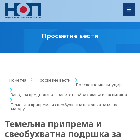
Toggl
Просветне вести
Почетна
/
Просветне вести
/
Просветне институције
/
Завод за вредновање квалитета образовања и васпитања
/
Темељна припрема и свеобухватна подршка за малу
матуру
Темељна припрема и
свеобухватна подршка за