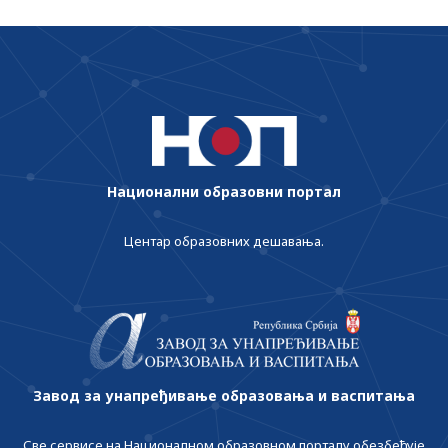
Национални образовни портал
Центар образовних дешавања.
Завод за унапређивање образовања и васпитања
Све сервисе на Националном образовном порталу обезбеђује