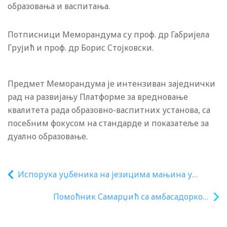
образовања и васпитања.
Потписници Меморандума су проф. др Габријела
Грујић и проф. др Борис Стојковски.
Предмет Меморандума је интензиван заједнички
рад на развијању Платформе за вредновање
квалитета рада образовно-васпитних установа, са
посебним фокусом на стандарде и показатеље за
дуално образовање
.
Испорука уџбеника на језицима мањина у
школама у Новом Пазару, Тутину и Сјеници
Помоћник Самарџић са амбасадорком
Еквадора о сарадњи у области
образовања