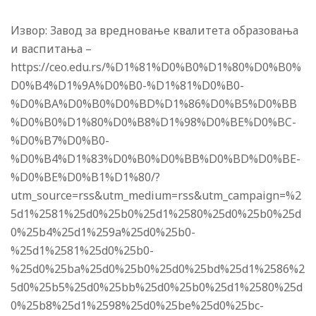
Извор: Завод за вредновање квалитета образовања
и васпитања –
https://ceo.edu.rs/%D1%81%D0%B0%D1%80%D0%B0%
D0%B4%D1%9A%D0%B0-%D1%81%D0%B0-
%D0%BA%D0%B0%D0%BD%D1%86%D0%B5%D0%BB
%D0%B0%D1%80%D0%B8%D1%98%D0%BE%D0%BC-
%D0%B7%D0%B0-
%D0%B4%D1%83%D0%B0%D0%BB%D0%BD%D0%BE-
%D0%BE%D0%B1%D1%80/?
utm_source=rss&utm_medium=rss&utm_campaign=%2
5d1%2581%25d0%25b0%25d1%2580%25d0%25b0%25d
0%25b4%25d1%259a%25d0%25b0-
%25d1%2581%25d0%25b0-
%25d0%25ba%25d0%25b0%25d0%25bd%25d1%2586%2
5d0%25b5%25d0%25bb%25d0%25b0%25d1%2580%25d
0%25b8%25d1%2598%25d0%25be%25d0%25bc-