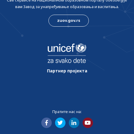
Све сервисе на Националном образовном порталу обезбеђује
вам Завод за унапређивање образовања и васпитања.
zuov.gov.rs
Партнер пројекта
Пратите нас на: