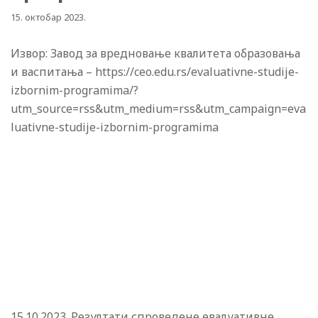
15. октобар 2023.
Извор: Завод за вредновање квалитета образовања
и васпитања – https://ceo.edu.rs/evaluativne-studije-
izbornim-programima/?
utm_source=rss&utm_medium=rss&utm_campaign=eva
luativne-studije-izbornim-programima
15.10.2023. Резултати спроведене евалуативне