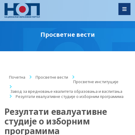
Toggl
Просветне вести
Почетна
/
Просветне вести
/
Просветне институције
/
Завод за вредновање квалитета образовања и васпитања
/
Резултати евалуативне студије о изборним програмима
Резултати евалуативне
студије о изборним
програмима