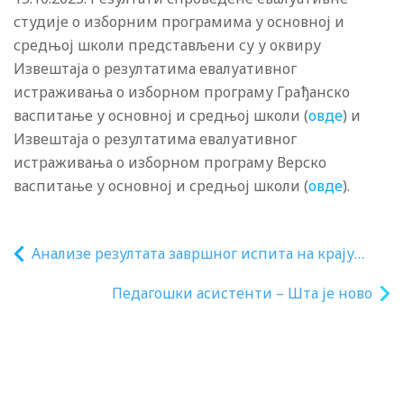
студије о изборним програмима у основној и
средњој школи представљени су у оквиру
Извештаја о резултатима евалуативног
истраживања о изборном програму Грађанско
васпитање у основној и средњој школи (
овде
) и
Извештаја о резултатима евалуативног
истраживања о изборном програму Верско
васпитање у основној и средњој школи (
овде
).
Анализе резултата завршног испита на крају
основног образовања за школску 2022-23
Педагошки асистенти – Шта је ново