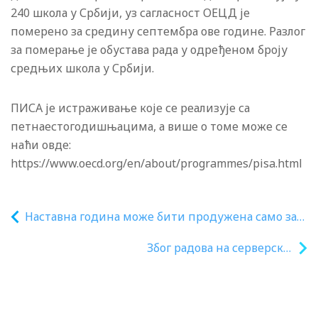
240 школа у Србији, уз сагласност ОЕЦД је
померено за средину септембра ове године. Разлог
за померање је обустава рада у одређеном броју
средњих школа у Србији.
ПИСА је истраживање које се реализује са
петнаестогодишњацима, а више о томе може се
наћи овде:
https://www.oecd.org/en/about/programmes/pisa.html
Наставна година може бити продужена само за
оне школе које не надокнаде пропуштену
Због радова на серверској
наставу у наставној години
инфраструктури, 15. априла есДненвик
недоступан