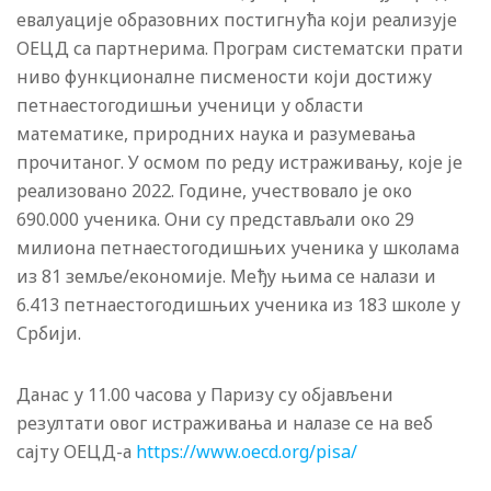
евалуације образовних постигнућа који реализује
ОЕЦД са партнерима. Програм систематски прати
ниво функционалне писмености који достижу
петнаестогодишњи ученици у области
математике, природних наука и разумевања
прочитаног. У осмом по реду истраживању, које је
реализовано 2022. Године, учествовало је око
690.000 ученика. Они су представљали око 29
милиона петнаестогодишњих ученика у школама
из 81 земље/економије. Међу њима се налази и
6.413 петнаестогодишњих ученика из 183 школе у
Србији.
Данас у 11.00 часова у Паризу су објављени
резултати овог истраживања и налазе се на веб
сајту ОЕЦД-а
https://www.oecd.org/pisa/