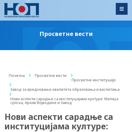
Toggl
Просветне вести
Почетна
/
Просветне вести
/
Просветне институције
/
Завод за вредновање квалитета образовања и васпитања
/
Нови аспекти сарадње са институцијама културе: Матица
српска, Архив Војводине и Завод
Нови аспекти сарадње са
институцијама културе: