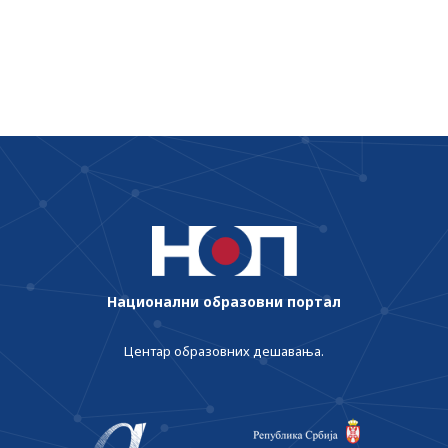
завода Републике Српске у службеној
посети Заводу
Национални образовни портал
Центар образовних дешавања.