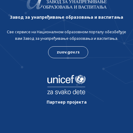
Завод за унапређивање образовања и васпитања
Све сервисе на Националном образовном порталу обезбеђује
вам Завод за унапређивање образовања и васпитања.
zuov.gov.rs
Партнер пројекта