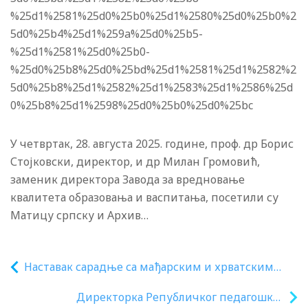
%25d1%2581%25d0%25b0%25d1%2580%25d0%25b0%2
5d0%25b4%25d1%259a%25d0%25b5-
%25d1%2581%25d0%25b0-
%25d0%25b8%25d0%25bd%25d1%2581%25d1%2582%2
5d0%25b8%25d1%2582%25d1%2583%25d1%2586%25d
0%25b8%25d1%2598%25d0%25b0%25d0%25bc
У четвртак, 28. августа 2025. године, проф. др Борис
Стојковски, директор, и др Милан Громовић,
заменик директора Завода за вредновање
квалитета образовања и васпитања, посетили су
Матицу српску и Архив…
Наставак сарадње са мађарским и хрватским
националним саветима
Директорка Републичког педагошког