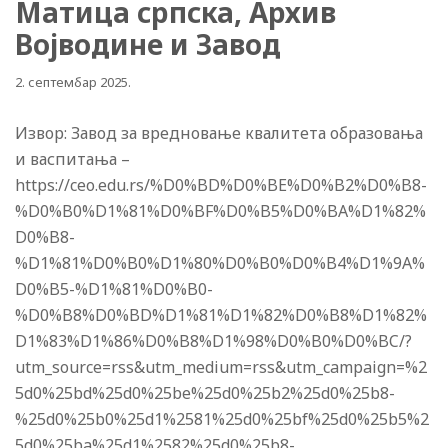
Матица српска, Архив
Војводине и Завод
2. септембар 2025.
Извор: Завод за вредновање квалитета образовања
и васпитања –
https://ceo.edu.rs/%D0%BD%D0%BE%D0%B2%D0%B8-
%D0%B0%D1%81%D0%BF%D0%B5%D0%BA%D1%82%
D0%B8-
%D1%81%D0%B0%D1%80%D0%B0%D0%B4%D1%9A%
D0%B5-%D1%81%D0%B0-
%D0%B8%D0%BD%D1%81%D1%82%D0%B8%D1%82%
D1%83%D1%86%D0%B8%D1%98%D0%B0%D0%BC/?
utm_source=rss&utm_medium=rss&utm_campaign=%2
5d0%25bd%25d0%25be%25d0%25b2%25d0%25b8-
%25d0%25b0%25d1%2581%25d0%25bf%25d0%25b5%2
5d0%25ba%25d1%2582%25d0%25b8-