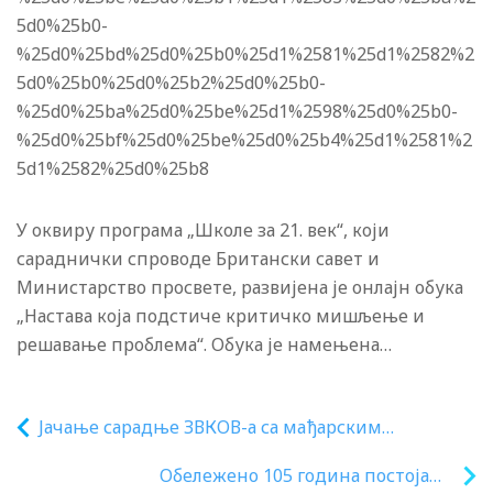
5d0%25b0-
%25d0%25bd%25d0%25b0%25d1%2581%25d1%2582%2
5d0%25b0%25d0%25b2%25d0%25b0-
%25d0%25ba%25d0%25be%25d1%2598%25d0%25b0-
%25d0%25bf%25d0%25be%25d0%25b4%25d1%2581%2
5d1%2582%25d0%25b8
У оквиру програма „Школе за 21. век“, који
сараднички спроводе Британски савет и
Министарство просвете, развијена је онлајн обука
„Настава која подстиче критичко мишљење и
решавање проблема“. Обука је намењена…
Јачање сарадње ЗВКОВ-а са мађарским
институцијама
Обележено 105 година постојања