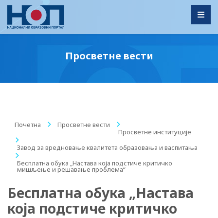
Toggl
Просветне вести
Почетна
/
Просветне вести
/
Просветне институције
/
Завод за вредновање квалитета образовања и васпитања
/
Бесплатна обука „Настава која подстиче критичко
мишљење и решавање проблема“
Бесплатна обука „Настава
која подстиче критичко