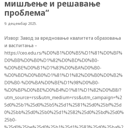
мишљење и решавање
проблема“
9. децембар 2025.
Извор: Завод за вредновање квалитета образовања
и васпитања –
https://ceo.edu.rs/%D0%B1%D0%B5%D1%81%D0%BF%
D0%BB%D0%B0%D1%82%D0%BD%D0%B0-
%D0%BE%D0%B1%D1%83%D0%BA%D0%B0-
%D0%BD%D0%B0%D1%81%D1%82%D0%B0%D0%B2%
D0%B0-%D0%BA%D0%BE%D1%98%D0%B0-
%D0%BF%D0%BE%D0%B4%D1%81%D1%82%D0%B8/?
utm_source=rss&utm_medium=rss&utm_campaign=%2
5d0%25b1%25d0%25b5%25d1%2581%25d0%25bf%25d
0%25bb%25d0%25b0%25d1%2582%25d0%25bd%25d0%
25b0-
%25d0%25be%25d0%25b1%25d1%2583%25d0%25ba%2